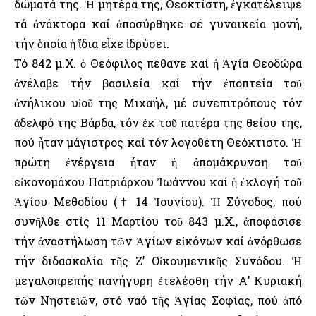
δώματά της. Ἡ μητέρα της, Θεοκτίστη, ἐγκατέλειψε
τά ἀνάκτορα καί ἀποσύρθηκε σέ γυναικεία μονή,
τήν ὁποία ἡ ἴδια εἶχε ἱδρύσει.
Τό 842 μ.Χ. ὁ Θεόφιλος πέθανε καί ἡ Ἁγία Θεοδώρα
ἀνέλαβε τήν βασιλεία καί τήν ἐποπτεία τοῦ
ἀνήλικου υἱοῦ της Μιχαήλ, μέ συνεπιτρόπους τόν
ἀδελφό της Βάρδα, τόν ἐκ τοῦ πατέρα της θείου της,
πού ἦταν μάγιστρος καί τόν λογοθέτη Θεόκτιστο. Ἡ
πρώτη ἐνέργεια ἦταν ἡ ἀπομάκρυνση τοῦ
εἰκονομάχου Πατριάρχου Ἰωάννου καί ἡ ἐκλογή τοῦ
Ἁγίου Μεθοδίου († 14 Ἰουνίου). Ἡ Σύνοδος, πού
συνῆλθε στίς 11 Μαρτίου τοῦ 843 μ.Χ., ἀποφάσισε
τήν ἀναστήλωση τῶν Ἁγίων εἰκόνων καί ἀνόρθωσε
τήν διδασκαλία τῆς Ζ’ Οἰκουμενικῆς Συνόδου. Ἡ
μεγαλοπρεπής πανήγυρη ἐτελέσθη τήν Α’ Κυριακή
τῶν Νηστειῶν, στό ναό τῆς Ἁγίας Σοφίας, πού ἀπό