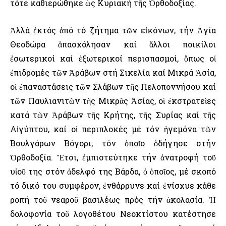
τότε καθιερώθηκε ὡς Κυριακή τῆς Ὀρθοδοξίας.
Ἀλλά ἐκτός ἀπό τό ζήτημα τῶν εἰκόνων, τήν Ἁγία
Θεοδώρα ἀπασχόλησαν καί ἄλλοι ποικίλοι
ἐσωτερικοί καί ἐξωτερικοί περισπασμοί, ὅπως οἱ
ἐπιδρομές τῶν Ἀράβων στή Σικελία καί Μικρά Ἀσία,
οἱ ἐπαναστάσεις τῶν Σλάβων τῆς Πελοποννήσου καί
τῶν Παυλιανιτῶν τῆς Μικρᾶς Ἀσίας, οἱ ἐκστρατεῖες
κατά τῶν Ἀράβων τῆς Κρήτης, τῆς Συρίας καί τῆς
Αἰγύπτου, καί οἱ περιπλοκές μέ τόν ἡγεμόνα τῶν
Βουλγάρων Βόγορι, τόν ὁποῖο ὁδήγησε στήν
Ὀρθοδοξία. Ἔτσι, ἐμπιστεύτηκε τήν ἀνατροφή τοῦ
υἱοῦ της στόν ἀδελφό της Βάρδα, ὁ ὁποῖος, μέ σκοπό
τό δικό του συμφέρον, ἐνθάρρυνε καί ἐνίσχυε κάθε
ροπή τοῦ νεαροῦ βασιλέως πρός τήν ἀκολασία. Ἡ
δολοφονία τοῦ λογοθέτου Νεοκτίστου κατέστησε