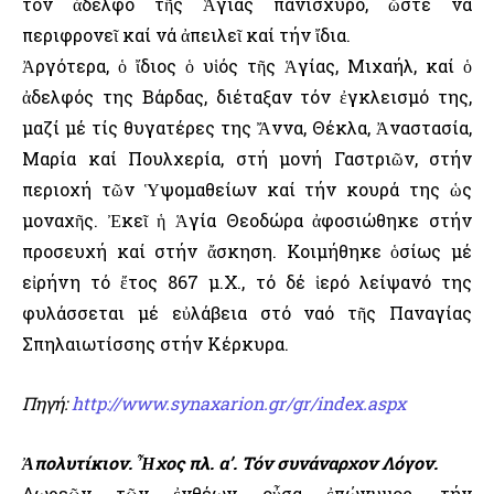
τόν ἀδελφό τῆς Ἁγίας πανίσχυρο, ὥστε νά
περιφρονεῖ καί νά ἀπειλεῖ καί τήν ἴδια.
Ἀργότερα, ὁ ἴδιος ὁ υἱός τῆς Ἁγίας, Μιχαήλ, καί ὁ
ἀδελφός της Βάρδας, διέταξαν τόν ἐγκλεισμό της,
μαζί μέ τίς θυγατέρες της Ἄννα, Θέκλα, Ἀναστασία,
Μαρία καί Πουλχερία, στή μονή Γαστριῶν, στήν
περιοχή τῶν Ὑψομαθείων καί τήν κουρά της ὡς
μοναχῆς. Ἐκεῖ ἡ Ἁγία Θεοδώρα ἀφοσιώθηκε στήν
προσευχή καί στήν ἄσκηση. Κοιμήθηκε ὁσίως μέ
εἰρήνη τό ἔτος 867 μ.Χ., τό δέ ἱερό λείψανό της
φυλάσσεται μέ εὐλάβεια στό ναό τῆς Παναγίας
Σπηλαιωτίσσης στήν Κέρκυρα.
Πηγή:
http://www.synaxarion.gr/gr/index.aspx
Ἀπολυτίκιον. Ἦχος πλ. α’. Τόν συνάναρχον Λόγον.
Δωρεῶν τῶν ἐνθέων οὖσα ἐπώνυμος, τήν