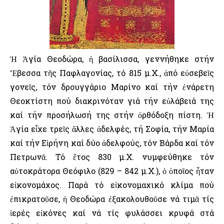
Ἡ Ἁγία Θεοδώρα, ἡ βασίλισσα, γεννήθηκε στήν
Ἔβεσσα τῆς Παφλαγονίας, τό 815 μ.Χ., ἀπό εὐσεβεῖς
γονεῖς, τόν δρουγγάριο Μαρίνο καί τήν ἐνάρετη
Θεοκτίστη πού διακρινόταν γιά τήν εὐλάβειά της
καί τήν προσήλωσή της στήν ὀρθόδοξη πίστη. Ἡ
Ἁγία εἶχε τρεῖς ἄλλες ἀδελφές, τή Σοφία, τήν Μαρία
καί τήν Εἰρήνη καί δύο ἀδελφούς, τόν Βάρδα καί τόν
Πετρωνᾶ. Τό ἔτος 830 μ.Χ. νυμφεύθηκε τόν
αὐτοκράτορα Θεόφιλο (829 – 842 μ.Χ.), ὁ ὁποῖος ἦταν
εἰκονομάχος. Παρά τό εἰκονομαχικό κλίμα πού
ἐπικρατοῦσε, ἡ Θεοδώρα ἐξακολουθοῦσε νά τιμᾶ τίς
ἱερές εἰκόνες καί νά τίς φυλάσσει κρυφά στά