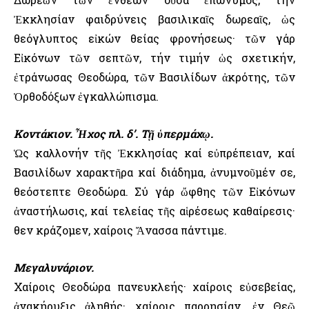
Ἐκκλησίαν φαιδρύνεις βασιλικαῖς δωρεαῖς, ὡς
θεόγλυπτος εἰκών θείας φρονήσεως· τῶν γάρ
Εἰκόνων τῶν σεπτῶν, τήν τιμήν ὡς σχετικήν,
ἐτράνωσας Θεοδώρα, τῶν Βασιλίδων ἀκρότης, τῶν
Ὀρθοδόξων ἐγκαλλώπισμα.
Κοντάκιον. Ἦχος πλ. δ’. Τῇ ὑπερμάχῳ.
Ὡς καλλονήν τῆς Ἐκκλησίας καί εὐπρέπειαν, καί
Βασιλίδων χαρακτῆρα καί διάδημα, ἀνυμνοῦμέν σε,
θεόστεπτε Θεοδώρα. Σύ γάρ ὤφθης τῶν Εἰκόνων
ἀναστήλωσις, καί τελείας τῆς αἱρέσεως καθαίρεσις·
Ὅθεν κράζομεν, χαίροις Ἄνασσα πάντιμε.
Μεγαλυνάριον.
Χαίροις Θεοδώρα πανευκλεής· χαίροις εὐσεβείας,
ἀνακήρυξις ἀληθής· χαίροις παρρησίαν, ἐν Θεῷ