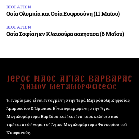
ΒΙΟΙ ΑΓΙΩΝ
Οσία Ολυμπία και Οσία Ευφροσύνη (11 Μαΐου)
ΒΙΟΙ ΑΓΙΩΝ
Οσία Σοφία η εν Κλεισούρα ασκήσασα (6 Μαΐου)
Ἡ ἐνορία μας εἶναι ἐνταγμένη στήν Ἱερά Μητρόπολη Κηφισίας
Ἁμαρουσίου & Ὠρωπου. Εἶναι ἀφιερωμένη στήν Ἅγια
Μεγαλομάρτυρα Βαρβάρα καί ἔχει ἕνα παρεκκλήσιο πού
τιμᾶται στό ὄνομα τοῦ Ἁγιου Μεγαλομάρτυρα Φανουρίου τοῦ
Νεοφανούς.