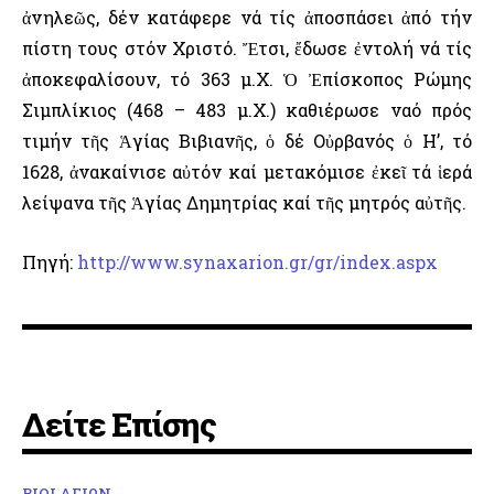
ἀνηλεῶς, δέν κατάφερε νά τίς ἀποσπάσει ἀπό τήν
πίστη τους στόν Χριστό. Ἔτσι, ἔδωσε ἐντολή νά τίς
ἀποκεφαλίσουν, τό 363 μ.Χ. Ὁ Ἐπίσκοπος Ρώμης
Σιμπλίκιος (468 – 483 μ.Χ.) καθιέρωσε ναό πρός
τιμήν τῆς Ἁγίας Βιβιανῆς, ὁ δέ Οὐρβανός ὁ Η’, τό
1628, ἀνακαίνισε αὐτόν καί μετακόμισε ἐκεῖ τά ἱερά
λείψανα τῆς Ἁγίας Δημητρίας καί τῆς μητρός αὐτῆς.
Πηγή:
http://www.synaxarion.gr/gr/index.aspx
Δείτε Επίσης
ΒΙΟΙ ΑΓΙΩΝ