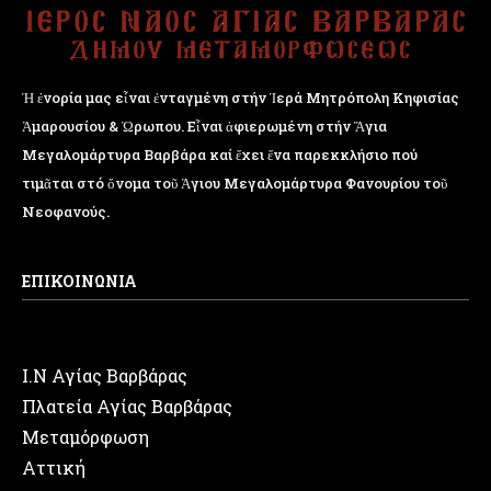
Ἡ ἐνορία μας εἶναι ἐνταγμένη στήν Ἱερά Μητρόπολη Κηφισίας
Ἁμαρουσίου & Ὠρωπου. Εἶναι ἀφιερωμένη στήν Ἅγια
Μεγαλομάρτυρα Βαρβάρα καί ἔχει ἕνα παρεκκλήσιο πού
τιμᾶται στό ὄνομα τοῦ Ἁγιου Μεγαλομάρτυρα Φανουρίου τοῦ
Νεοφανούς.
ΕΠΙΚΟΙΝΩΝΙΑ
Ι.Ν Αγίας Βαρβάρας
Πλατεία Αγίας Βαρβάρας
Μεταμόρφωση
Αττική