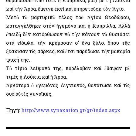
θεράπευσε. Ἀπὸ τότε ἡ Κυπρίλλα, μαζὶ μὲ τὴ Λούκια
καὶ τὴν Ἀρόα, ἔμεινε ἐκεῖ καὶ ὑπηρετοῦσε τὸν Ἅγιο.
Μετὰ τὸ μαρτυρικὸ τέλος τοῦ Ἁγίου Θεοδώρου,
καταγγέλθηκε στὸν ἡγεμόνα καὶ ἡ Κυπρίλλα. Ἀλλὰ
ἐπειδὴ δὲν κατόρθωσαν νὰ τὴν κάνουν νὰ θυσιάσει
στὰ εἴδωλα, τὴν κρέμασαν σ’ ἕνα ξύλο, ὅπου τῆς
ξέσχισαν τὶς σάρκες, καὶ ἔτσι παρέδωσε τὴν μακαρία
ψυχή της.
Τὸ τίμιο λείψανό της, παρέλαβαν καὶ ἔθαψαν μὲ
τιμὲς ἡ Λούκια καὶ ἡ Ἀρόα.
Ἀργότερα ὁ ἡγεμόνας Διγνιανός, θανάτωσε καὶ τὶς
δυὸ αὐτὲς γυναῖκες.
Πηγή:
http://www.synaxarion.gr/gr/index.aspx