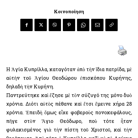
Κοινοποίηση
Η Ἁγία Κυπρίλλα, καταγόταν ἀπὸ τὴν ἴδια πατρίδα, μὲ
αὐτὴν τοῦ Ἁγίου Θεοδώρου ἐπισκόπου Κυρήνης,
δηλαδὴ τὴν Κυρήνη.
Παντρεύτηκε καὶ ἔζησε μὲ τὸν σύζυγό της μόνο δυὸ
χρόνια. Διότι αὐτὸς πέθανε καὶ ἔτσι ἔμεινε χήρα 28
χρόνια. Ἐπειδὴ ὅμως εἶχε φοβεροὺς πονοκεφάλους,
πῆγε στὸν Ἅγιο Θεόδωρο, ποὺ τότε ἦταν
φυλακισμένος γιὰ τὴν πίστη τοῦ Χριστοῦ, καὶ τὴν