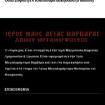
Οσία Σοφία η εν Κλεισούρα ασκήσασα (6 Μαΐου)
Ἡ ἐνορία μας εἶναι ἐνταγμένη στήν Ἱερά Μητρόπολη Κηφισίας
Ἁμαρουσίου & Ὠρωπου. Εἶναι ἀφιερωμένη στήν Ἅγια
Μεγαλομάρτυρα Βαρβάρα καί ἔχει ἕνα παρεκκλήσιο πού
τιμᾶται στό ὄνομα τοῦ Ἁγιου Μεγαλομάρτυρα Φανουρίου τοῦ
Νεοφανούς.
ΕΠΙΚΟΙΝΩΝΙΑ