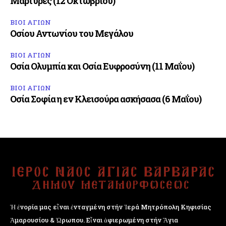
Μάρτυρες (12 Οκτωβρίου)
ΒΙΟΙ ΑΓΙΩΝ
Οσίου Αντωνίου του Μεγάλου
ΒΙΟΙ ΑΓΙΩΝ
Οσία Ολυμπία και Οσία Ευφροσύνη (11 Μαΐου)
ΒΙΟΙ ΑΓΙΩΝ
Οσία Σοφία η εν Κλεισούρα ασκήσασα (6 Μαΐου)
Ἡ ἐνορία μας εἶναι ἐνταγμένη στήν Ἱερά Μητρόπολη Κηφισίας
Ἁμαρουσίου & Ὠρωπου. Εἶναι ἀφιερωμένη στήν Ἅγια