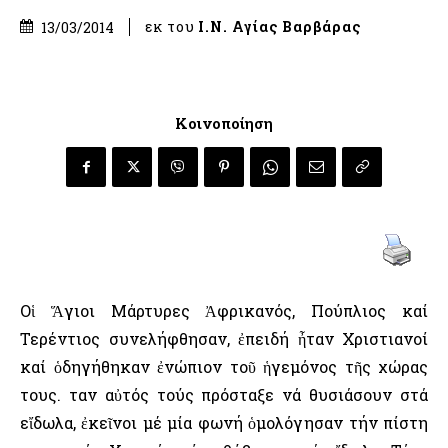
εκ του
Ι.Ν. Αγίας Βαρβάρας
13/03/2014
Κοινοποίηση
Οἱ Ἅγιοι Μάρτυρες Ἀφρικανός, Πούπλιος καί
Τερέντιος συνελήφθησαν, ἐπειδή ἦταν Χριστιανοί
καί ὁδηγήθηκαν ἐνώπιον τοῦ ἡγεμόνος τῆς χώρας
τους. Ὅταν αὐτός τούς πρόσταξε νά θυσιάσουν στά
εἴδωλα, ἐκεῖνοι μέ μία φωνή ὁμολόγησαν τήν πίστη