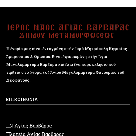
Ἡ ἐνορία μας εἶναι ἐνταγμένη στήν Ἱερά Μητρόπολη Κηφισίας
Ἁμαρουσίου & Ὠρωπου. Εἶναι ἀφιερωμένη στήν Ἅγια
Μεγαλομάρτυρα Βαρβάρα καί ἔχει ἕνα παρεκκλήσιο πού
τιμᾶται στό ὄνομα τοῦ Ἁγιου Μεγαλομάρτυρα Φανουρίου τοῦ
Νεοφανούς.
ΕΠΙΚΟΙΝΩΝΙΑ
Ι.Ν Αγίας Βαρβάρας
Πλατεία Αγίας Βαρβάρας