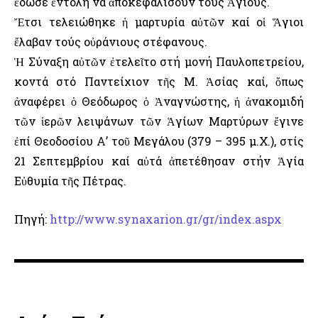
ἔδωσε ἐντολή νά ἀποκεφαλίσουν τούς Ἁγίους.
Ἔτσι τελειώθηκε ἡ μαρτυρία αὐτῶν καί οἱ Ἅγιοι
ἔλαβαν τούς οὐράνιους στέφανους.
Ἡ Σύναξη αὐτῶν ἐτελεῖτο στή μονή Παυλοπετρείου,
κοντά στό Παντείχιον τῆς Μ. Ἀσίας καί, ὅπως
ἀναφέρει ὁ Θεόδωρος ὁ Ἀναγνώστης, ἡ ἀνακομιδή
τῶν ἱερῶν λειψάνων τῶν Ἁγίων Μαρτύρων ἔγινε
ἐπί Θεοδοσίου Α’ τοῦ Μεγάλου (379 – 395 μ.Χ.), στίς
21 Σεπτεμβρίου καί αὐτά ἀπετέθησαν στήν Ἁγία
Εὐθυμία τῆς Πέτρας.
Πηγή:
http://www.synaxarion.gr/gr/index.aspx