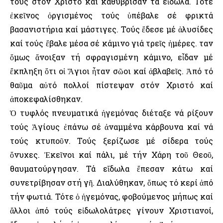
τους στόν Χριστό καί καθύβρισαν τά εἴδωλα. Τότε
ἐκεῖνος ὀργισμένος τούς ὑπέβαλε σέ φρικτά
βασανιστήρια καί μάστιγες. Τούς ἔδεσε μέ ἁλυσίδες
καί τούς ἔβαλε μέσα σέ κάμινο γιά τρεῖς ἡμέρες. Ὅταν
ὅμως ἄνοιξαν τή σφραγισμένη κάμινο, εἶδαν μέ
ἔκπληξη ὅτι οἱ Ἅγιοι ἦταν σῶοι καί ἀβλαβεῖς. Ἀπό τό
θαῦμα αὐτό πολλοί πίστεψαν στόν Χριστό καί
ἀποκεφαλίσθηκαν.
Ὁ τυφλός πνευματικά ἡγεμόνας διέταξε νά ρίξουν
τούς Ἁγίους ἐπάνω σέ ἀναμμένα κάρβουνα καί νά
τούς κτυποῦν. Τούς ξερίζωσε μέ σίδερα τούς
ὄνυχες. Ἐκεῖνοι καί πάλι, μέ τήν Χάρη τοῦ Θεοῦ,
θαυματούργησαν. Τά εἴδωλα ἔπεσαν κάτω καί
συνετρίβησαν στή γῆ. Διαλύθηκαν, ὅπως τό κερί ἀπό
τήν φωτιά. Τότε ὁ ἡγεμόνας, φοβούμενος μήπως καί
ἄλλοι ἀπό τούς εἰδωλολάτρες γίνουν Χριστιανοί,