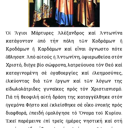
Ὁἱ Ἅγιοι Μάρτυρες Ἀλέξανδρος καί Ἀντωνίνα
κατάγονταν ἀπό τήν πόλη τῶν Κοδράμων ἢ
Κροδάμων ἢ Καρδάμων καί εἶναι ἄγνωστο πότε
ἄθλησαν. Ἀπό αὐτούς ἡ Ἀντωνίνη, ἀφιερωθείσα στόν
Χριστό, διῆγε βίο σώφρονα, λατρεύουσα τόν Θεό καί
καταγινομένη σέ ἀγαθοεργίες καί ἐλεημοσύνες,
ἑλκύοντας διά τῶν ἔργων καί τῶν λόγων της
εἰδωλολάτριδες γυναῖκες πρός τόν Χριστιανισμό.
Γιά τή θεοφιλή αὐτή δράση της καταγγέλθηκε στόν
ἡγεμόνα Φῆστο καί ἐκλείσθηκε σέ οἶκο ἀνοχῆς πρός
διαφθορά, ἐπειδή ὁμολόγησε τό Ὄνομα τοῦ Κυρίου.
Ἐκεῖ παρέμεινε ἐπί τρεῖς ἡμέρες νηστική καί στή