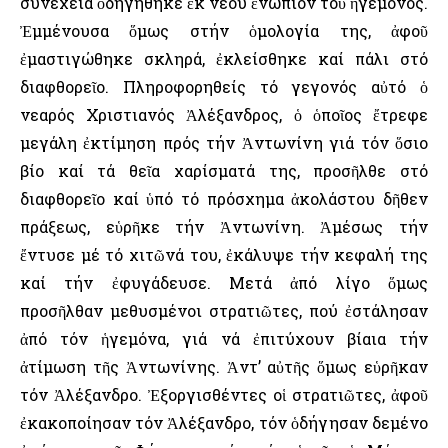
συνέχεια ὁδηγήθηκε ἐκ νέου ἐνώπιον τοῦ ἡγεμόνος.
Ἐμμένουσα ὅμως στήν ὁμολογία της, ἀφοῦ
ἐμαστιγώθηκε σκληρά, ἐκλείσθηκε καί πάλι στό
διαφθορεῖο. Πληροφορηθείς τό γεγονός αὐτό ὁ
νεαρός Χριστιανός Ἀλέξανδρος, ὁ ὁποῖος ἔτρεφε
μεγάλη ἐκτίμηση πρός τήν Ἀντωνίνη γιά τόν ὅσιο
βίο καί τά θεῖα χαρίσματά της, προσῆλθε στό
διαφθορεῖο καί ὑπό τό πρόσχημα ἀκολάστου δῆθεν
πράξεως, εὑρῆκε τήν Ἀντωνίνη. Ἀμέσως τήν
ἔντυσε μέ τό χιτῶνά του, ἐκάλυψε τήν κεφαλή της
καί τήν ἐφυγάδευσε. Μετά ἀπό λίγο ὅμως
προσῆλθαν μεθυσμένοι στρατιῶτες, πού ἐστάλησαν
ἀπό τόν ἡγεμόνα, γιά νά ἐπιτύχουν βίαια τήν
ἀτίμωση τῆς Ἀντωνίνης. Ἀντ’ αὐτῆς ὅμως εὑρῆκαν
τόν Ἀλέξανδρο. Ἐξοργισθέντες οἱ στρατιῶτες, ἀφοῦ
ἐκακοποίησαν τόν Ἀλέξανδρο, τόν ὁδήγησαν δεμένο