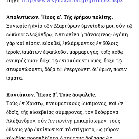
Πηγή:
http://www.synaxarion.gr/gr/index.aspx
Ἀπολυτίκιον. Ἦχος α’. Τῆς ἐρήμου πολίτης.
Ξυνωρίς ἡ ἁγία τῶν Μαρτύρων ὑμνείσθω μοι, σύν τῷ
εὐκλεεῖ Ἀλεξάνδρῳ, Ἀντωνίνα ἡ πάνσεμνος· ἀγάπη
γάρ καί πίστει εὐσεβεῖ, ἐκλάμψαντες ἐν ἄθλοις
ἱεροῖς, ἰαμάτων ἐφαπλοῦσι μαρμαρυγάς, τοῖς πόθῳ
ἀνακράζουσι· δόξα τῷ ἐνισχύσαντι ὑμᾶς, δόξα τῷ
στεφανώσαντι, δόξα τῷ ἐνεργοῦντι δι’ ὑμῶν, πᾶσιν
ἰάματα.
Κοντάκιον. Ἦχος β’. Τούς ἀσφαλεῖς.
Τούς ἐν Χριστῷ, πνευματικούς ὁμαίμονας, καί ἐν
ὁδοῖς, τῆς εὐσεβείας σύμφρονας, τόν θεόφρονα
Ἀλέξανδρον, σύν Ἀντωνίνῃ μακαρίσωμεν· τούς
ἄθλους γάρ ἐκείνων καί τά στίγματα, ὡς μύρον
εὐωδίας προσεδέξατο, ὁ τούτους δοξάσας ὡς