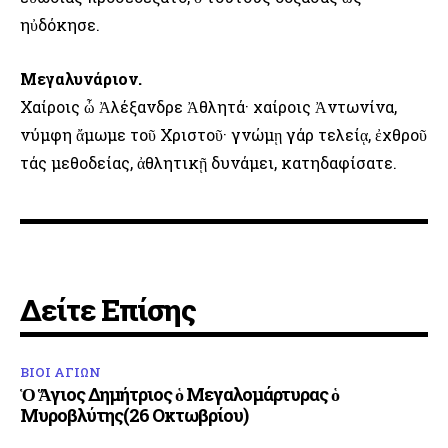
ηὐδόκησε.
Μεγαλυνάριον.
Χαίροις ὦ Ἀλέξανδρε Ἀθλητά· χαίροις Ἀντωνίνα,
νύμφη ἄμωμε τοῦ Χριστοῦ· γνώμῃ γάρ τελείᾳ, ἐχθροῦ
τάς μεθοδείας, ἀθλητικῇ δυνάμει, κατηδαφίσατε.
Δείτε Επίσης
ΒΙΟΙ ΑΓΙΩΝ
Ὁ Ἅγιος Δημήτριος ὁ Μεγαλομάρτυρας ὁ
Μυροβλύτης(26 Οκτωβρίου)