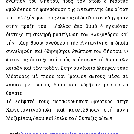
ἐνώπιον τοῦ Φήστου, πρός τόν ὁποῖο ὁ Μάρτυς
ὁμολόγησε τή φυγάδευση τῆς Ἀντωνίνης ἀπό αὐτόν
καί τοῦ ἐξήγησε τούς λόγους οἱ ὁποῖοι τόν ὁδήγησαν
στήν πράξη του. Ἔξαλλος ἀπό θυμό ὁ ἡγεμόνας
διέταξε τή σκληρή μαστίγωση τοῦ Ἀλεξάνδρου καί
τήν πάσῃ θυσίᾳ ἀνεύρεση τῆς Ἀντωνίνης, ἡ ὁποία
συνελήφθη καί ὁδηγήθηκε ἐνώπιον τοῦ Φήστου. Ὁ
ἄρχοντας διέταξε καί τούς ἀπέκοψαν τά ἄκρα τῶν
χειρῶν καί τῶν ποδῶν. Στήν συνέχεια ἄλειψαν τούς
Μάρτυρες μέ πίσσα καί ἔρριψαν αὐτούς μέσα σέ
λάκκο μέ φωτιά, ὅπου καί εὑρῆκαν μαρτυρικό
θάνατο.
Τά λείψανά τους μεταφέρθηκαν ἀργότερα στήν
Κωνσταντινούπολη καί κατετέθησαν στή μονή
Μαξιμίνου, ὅπου καί ἐτελεῖτο ἡ Σύναξις αὐτῶν.