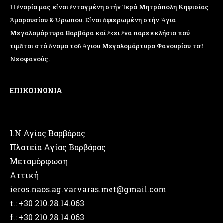
Ἡ ἐνορία μας εἶναι ἐνταγμένη στήν Ἱερά Μητρόπολη Κηφισίας
Ἁμαρουσίου & Ὠρωπου. Εἶναι ἀφιερωμένη στήν Ἅγια
Μεγαλομάρτυρα Βαρβάρα καί ἔχει ἕνα παρεκκλήσιο πού
τιμᾶται στό ὄνομα τοῦ Ἁγιου Μεγαλομάρτυρα Φανουρίου τοῦ
Νεοφανούς.
ΕΠΙΚΟΙΝΩΝΙΑ
Ι.Ν Αγίας Βαρβάρας
Πλατεία Αγίας Βαρβάρας
Μεταμόρφωση
Αττική
ieros.naos.ag.varvaras.met@gmail.com
t.: +30 210.28.14.063
f.: +30 210.28.14.063