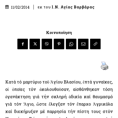
εκ του
Ι.Ν. Αγίας Βαρβάρας
11/02/2014
Κοινοποίηση
Κατά τό μαρτύριο τοῦ Ἁγίου Βλασίου, ἑπτά γυναῖκες,
οἱ ὁποῖες τόν ἀκολουθοῦσαν, αἰσθάνθηκαν τόση
ἀγανάκτηση γιά τήν σκληρή ἀδικία καί θαυμασμό
γιά τόν Ἅγιο, ὥστε ἔλεγξαν τόν ἔπαρχο Ἀγρικόλα
καί διεκήρυξαν μέ παρρησία τήν πίστη τους στόν