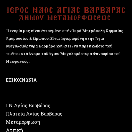
Ἡ ἐνορία μας εἶναι ἐνταγμένη στήν Ἱερά Μητρόπολη Κηφισίας
Ἁμαρουσίου & Ὠρωπου. Εἶναι ἀφιερωμένη στήν Ἅγια
Μεγαλομάρτυρα Βαρβάρα καί ἔχει ἕνα παρεκκλήσιο πού
τιμᾶται στό ὄνομα τοῦ Ἁγιου Μεγαλομάρτυρα Φανουρίου τοῦ
Νεοφανούς.
ΕΠΙΚΟΙΝΩΝΙΑ
Ι.Ν Αγίας Βαρβάρας
Πλατεία Αγίας Βαρβάρας
Μεταμόρφωση
Αττική