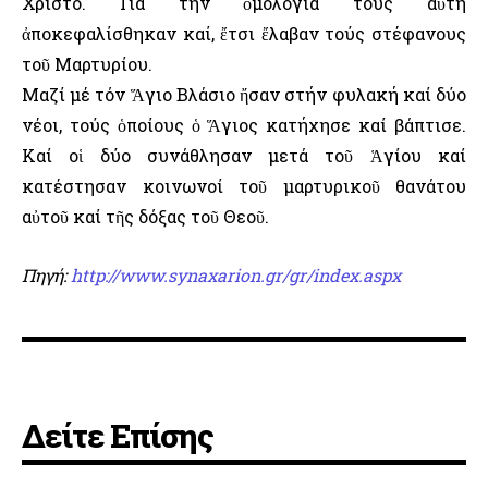
Χριστό. Γιά τήν ὁμολογία τους αὐτή
ἀποκεφαλίσθηκαν καί, ἔτσι ἔλαβαν τούς στέφανους
τοῦ Μαρτυρίου.
Μαζί μέ τόν Ἅγιο Βλάσιο ἤσαν στήν φυλακή καί δύο
νέοι, τούς ὁποίους ὁ Ἅγιος κατήχησε καί βάπτισε.
Καί οἱ δύο συνάθλησαν μετά τοῦ Ἁγίου καί
κατέστησαν κοινωνοί τοῦ μαρτυρικοῦ θανάτου
αὐτοῦ καί τῆς δόξας τοῦ Θεοῦ.
Πηγή:
http://www.synaxarion.gr/gr/index.aspx
Δείτε Επίσης