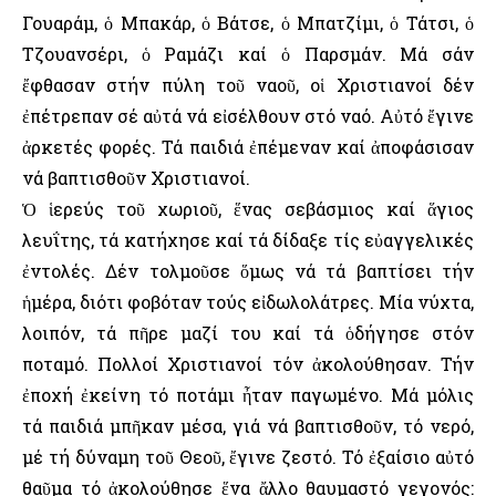
Γουαράμ, ὁ Μπακάρ, ὁ Βάτσε, ὁ Μπατζίμι, ὁ Τάτσι, ὁ
Τζουανσέρι, ὁ Ραμάζι καί ὁ Παρσμάν. Μά σάν
ἔφθασαν στήν πύλη τοῦ ναοῦ, οἱ Χριστιανοί δέν
ἐπέτρεπαν σέ αὐτά νά εἰσέλθουν στό ναό. Αὐτό ἔγινε
ἀρκετές φορές. Τά παιδιά ἐπέμεναν καί ἀποφάσισαν
νά βαπτισθοῦν Χριστιανοί.
Ὁ ἱερεύς τοῦ χωριοῦ, ἕνας σεβάσμιος καί ἅγιος
λευΐτης, τά κατήχησε καί τά δίδαξε τίς εὐαγγελικές
ἐντολές. Δέν τολμοῦσε ὅμως νά τά βαπτίσει τήν
ἡμέρα, διότι φοβόταν τούς εἰδωλολάτρες. Μία νύχτα,
λοιπόν, τά πῆρε μαζί του καί τά ὁδήγησε στόν
ποταμό. Πολλοί Χριστιανοί τόν ἀκολούθησαν. Τήν
ἐποχή ἐκείνη τό ποτάμι ἦταν παγωμένο. Μά μόλις
τά παιδιά μπῆκαν μέσα, γιά νά βαπτισθοῦν, τό νερό,
μέ τή δύναμη τοῦ Θεοῦ, ἔγινε ζεστό. Τό ἐξαίσιο αὐτό
θαῦμα τό ἀκολούθησε ἕνα ἄλλο θαυμαστό γεγονός: