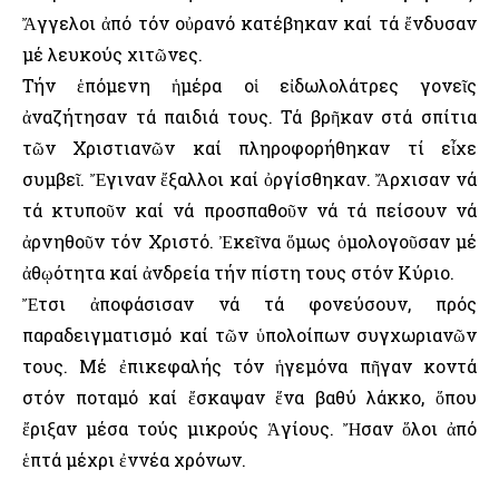
Ἄγγελοι ἀπό τόν οὐρανό κατέβηκαν καί τά ἔνδυσαν
μέ λευκούς χιτῶνες.
Τήν ἑπόμενη ἡμέρα οἱ εἰδωλολάτρες γονεῖς
ἀναζήτησαν τά παιδιά τους. Τά βρῆκαν στά σπίτια
τῶν Χριστιανῶν καί πληροφορήθηκαν τί εἶχε
συμβεῖ. Ἔγιναν ἔξαλλοι καί ὀργίσθηκαν. Ἄρχισαν νά
τά κτυποῦν καί νά προσπαθοῦν νά τά πείσουν νά
ἀρνηθοῦν τόν Χριστό. Ἐκεῖνα ὅμως ὁμολογοῦσαν μέ
ἀθῳότητα καί ἀνδρεία τήν πίστη τους στόν Κύριο.
Ἔτσι ἀποφάσισαν νά τά φονεύσουν, πρός
παραδειγματισμό καί τῶν ὑπολοίπων συγχωριανῶν
τους. Μέ ἐπικεφαλής τόν ἡγεμόνα πῆγαν κοντά
στόν ποταμό καί ἔσκαψαν ἕνα βαθύ λάκκο, ὅπου
ἔριξαν μέσα τούς μικρούς Ἁγίους. Ἤσαν ὅλοι ἀπό
ἑπτά μέχρι ἐννέα χρόνων.