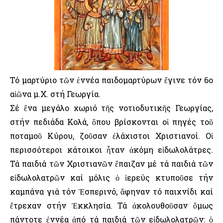
Τό μαρτύριο τῶν ἐννέα παιδομαρτύρων ἔγινε τόν 6ο
αἰῶνα μ.Χ. στή Γεωργία.
Σέ ἕνα μεγάλο χωριό τῆς νοτιοδυτικῆς Γεωργίας,
στήν πεδιάδα Κολά, ὅπου βρίσκονται οἱ πηγές τοῦ
ποταμοῦ Κύρου, ζοῦσαν ἐλάχιστοι Χριστιανοί. Οἱ
περισσότεροι κάτοικοι ἦταν ἀκόμη εἰδωλολάτρες.
Τά παιδιά τῶν Χριστιανῶν ἔπαιζαν μέ τά παιδιά τῶν
εἰδωλολατρῶν καί μόλις ὁ ἱερεύς κτυποῦσε τήν
καμπάνα γιά τόν Ἑσπερινό, ἄφηναν τό παιχνίδι καί
ἔτρεχαν στήν Ἐκκλησία. Τά ἀκολουθοῦσαν ὅμως
πάντοτε ἐννέα ἀπό τά παιδιά τῶν εἰδωλολατρῶν: ὁ