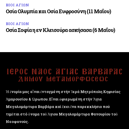
ΒΙΟΙ ΑΓΙΩΝ
Οσία Ολυμπία και Οσία Ευφροσύνη (11 Μαΐου)
ΒΙΟΙ ΑΓΙΩΝ
Οσία Σοφία η εν Κλεισούρα ασκήσασα (6 Μαΐου)
Ἡ ἐνορία μας εἶναι ἐνταγμένη στήν Ἱερά Μητρόπολη Κηφισίας
Ἁμαρουσίου & Ὠρωπου. Εἶναι ἀφιερωμένη στήν Ἅγια
Μεγαλομάρτυρα Βαρβάρα καί ἔχει ἕνα παρεκκλήσιο πού
τιμᾶται στό ὄνομα τοῦ Ἁγιου Μεγαλομάρτυρα Φανουρίου τοῦ
Νεοφανούς.