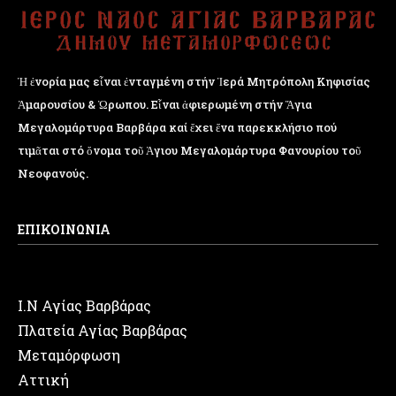
Ἡ ἐνορία μας εἶναι ἐνταγμένη στήν Ἱερά Μητρόπολη Κηφισίας
Ἁμαρουσίου & Ὠρωπου. Εἶναι ἀφιερωμένη στήν Ἅγια
Μεγαλομάρτυρα Βαρβάρα καί ἔχει ἕνα παρεκκλήσιο πού
τιμᾶται στό ὄνομα τοῦ Ἁγιου Μεγαλομάρτυρα Φανουρίου τοῦ
Νεοφανούς.
ΕΠΙΚΟΙΝΩΝΙΑ
Ι.Ν Αγίας Βαρβάρας
Πλατεία Αγίας Βαρβάρας
Μεταμόρφωση
Αττική