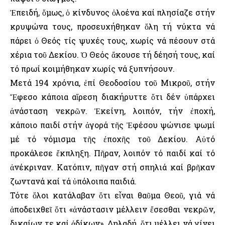
Ἐπειδή, ὅμως, ὁ κίνδυνος ὁλοένα καί πλησίαζε στήν
κρυψώνα τους, προσευχήθηκαν ὅλη τή νύκτα νά
πάρει ὁ Θεός τίς ψυχές τους, χωρίς νά πέσουν στά
χέρια τοῦ Δεκίου. Ὁ Θεός ἄκουσε τή δέησή τους, καί
τό πρωί κοιμήθηκαν χωρίς νά ξυπνήσουν.
Μετά 194 χρόνια, ἐπί Θεοδοσίου τοῦ Μικροῦ, στήν
Ἔφεσο κάποια αἵρεση διακήρυττε ὅτι δέν ὑπάρχει
ἀνάσταση νεκρῶν. Ἐκείνη, λοιπόν, τήν ἐποχή,
κάποιο παιδί στήν ἀγορά τῆς Ἐφέσου ψώνισε ψωμί
μέ τό νόμισμα τῆς ἐποχῆς τοῦ Δεκίου. Αὐτό
προκάλεσε ἔκπληξη. Πῆραν, λοιπόν τό παιδί καί τό
ἀνέκριναν. Κατόπιν, πῆγαν στή σπηλιά καί βρῆκαν
ζωντανά καί τά ὑπόλοιπα παιδιά.
Τότε ὅλοι κατάλαβαν ὅτι εἶναι θαῦμα Θεοῦ, γιά νά
ἀποδειχθεῖ ὅτι «ἀνάστασιν μέλλειν ἔσεσθαι νεκρῶν,
δικαίων τε καί ἀδίκων». Δηλαδή, ὅτι μέλλει νά γίνει