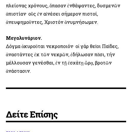
πλείονας χρόνους, ἅπασαν ἐνθάψαντες, δυσμενῶν
ἀπιστίαν· οὓς ἐν αἰνέσει σήμερον πιστοί,
ἀνευφημοῦντες, Χριστόν ἀνυμνήσωμεν.
Μεγαλυνάριον.
Δόγμα ἀκυροῦται νεκροποιόν· οἱ γάρ θεῖοι Παῖδες,
ἀναστάντες ἐκ τῶν νεκρῶν, ἐδήλωσαν πᾶσι, τήν
μέλλουσαν γενέσθαι, ἐν τῇ ἐσχάτῃ ὥρᾳ, βροτῶν
ἀνάστασιν.
Δείτε Επίσης