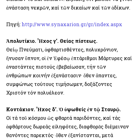
ἀνάσταση νεκρῶν, καί τῶν δικαίων καί τῶν ἀδίκων.
Πηγή:
http://www.synaxarion.gr/gr/index.aspx
Ἀπολυτίκιο. Ἦχος γ’. Θείας πίστεως.
Θείῳ Πνεύματι, ἀφθαρτισθέντες, πολυχρόνιον,
ἤνυσαν ὕπνον, οἱ ἐν Ἐφέσῳ ἑπτάριθμοι Μάρτυρες καί
ἀναστάντες πιστούς ἐβεβαίωσαν, τήν τῶν
ἀνθρώπων κοινήν ἐξανάστασιν· ὅθεν ἅπαντες,
συμφώνως τούτους τιμήσωμεν, δοξάζοντες
Χριστόν τόν πολυέλεον.
Κοντάκιον. Ἦχος δ’. Ὁ ὑψωθείς ἐν τῷ Σταυρῷ.
Οἱ τά τοῦ κόσμου ὡς φθαρτά παριδόντες, καί τάς
ἀφθάρτους δωρεάς εἰληφότες, διαφθορᾶς διέμειναν
θανόντες παρεκτός· ὅθεν ἐξανίστανται, μετά