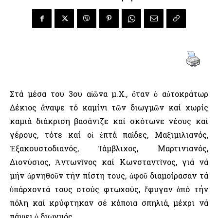
Στά μέσα του 3ου αἰῶνα μ.Χ., ὅταν ὁ αὐτοκράτωρ
Δέκιος ἄναψε τό καμίνι τῶν διωγμῶν καί χωρίς
καμιά διάκριση βασάνιζε καί σκότωνε νέους καί
γέρους, τότε καί οἱ ἑπτά παῖδες, Μαξιμιλιανός,
Ἐξακουστοδιανός, Ἰάμβλιχος, Μαρτινιανός,
Διονύσιος, Ἀντωνῖνος καί Κωνσταντῖνος, γιά νά
μήν ἀρνηθοῦν τήν πίστη τους, ἀφοῦ διαμοίρασαν τά
ὑπάρχοντά τους στούς φτωχούς, ἔφυγαν ἀπό τήν
πόλη καί κρύφτηκαν σέ κάποια σπηλιά, μέχρι νά
πάψει ὁ διωγμός.