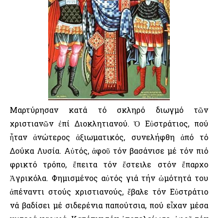
Μαρτύρησαν κατά τό σκληρό διωγμό τῶν
χριστιανῶν ἐπί Διοκλητιανού. Ὁ Εὐστράτιος, πού
ἦταν ἀνώτερος ἀξιωματικός, συνελήφθη ἀπό τό
Δούκα Λυσία. Αὐτός, ἀφοῦ τόν βασάνισε μέ τόν πιό
φρικτό τρόπο, ἔπειτα τόν ἔστειλε στόν ἔπαρχο
Ἀγρικόλα. Φημισμένος αὐτός γιά τήν ὠμότητά του
ἀπέναντι στούς χριστιανούς, ἔβαλε τόν Εὐστράτιο
νά βαδίσει μέ σιδερένια παπούτσια, πού εἶχαν μέσα