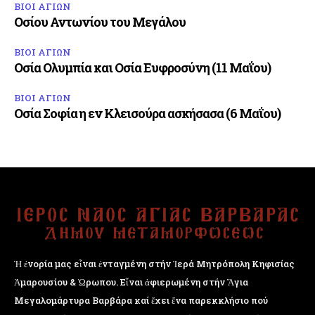
ΒΙΟΙ ΑΓΙΩΝ
Οσίου Αντωνίου του Μεγάλου
ΒΙΟΙ ΑΓΙΩΝ
Οσία Ολυμπία και Οσία Ευφροσύνη (11 Μαΐου)
ΒΙΟΙ ΑΓΙΩΝ
Οσία Σοφία η εν Κλεισούρα ασκήσασα (6 Μαΐου)
Ἡ ἐνορία μας εἶναι ἐνταγμένη στήν Ἱερά Μητρόπολη Κηφισίας
Ἁμαρουσίου & Ὠρωπου. Εἶναι ἀφιερωμένη στήν Ἅγια
Μεγαλομάρτυρα Βαρβάρα καί ἔχει ἕνα παρεκκλήσιο πού