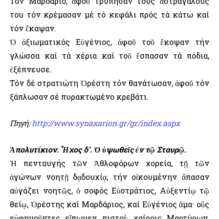
Τόν Μαρδάριο, ἀφοῦ τρύπησαν τούς ἀστραγάλους
του τόν κρέμασαν μέ τό κεφάλι πρός τά κάτω καί
τόν ἔκαψαν.
Ὁ ἀξιωματικός Εὐγένιος, ἀφοῦ τοῦ ἔκοψαν τήν
γλώσσα καί τά χέρια καί τοῦ ἔσπασαν τά πόδια,
ἐξέπνευσε.
Τόν δέ στρατιώτη Ὀρέστη τόν θανάτωσαν, ἀφοῦ τόν
ξάπλωσαν σέ πυρακτωμένο κρεβάτι.
Πηγή:
http://www.synaxarion.gr/gr/index.aspx
Ἀπολυτίκιον. Ἦχος δ’. Ὁ ὑψωθεῖς ἐν τῷ Σταυρῷ.
Ἡ πενταυγής τῶν Ἀθλοφόρων χορεία, τῇ τῶν
ἀγώνων νοητῇ δᾳδουχίᾳ, τήν οἰκουμένην ἅπασαν
αὐγάζει νοητῶς, ὁ σοφός Εὐστράτιος, Αὐξεντίῳ τῷ
θείῳ, Ὀρέστης καί Μαρδάριος, καί Εὐγένιος ἅμα· οὓς
εὐφημοῦντες εἴπωμεν πιστοί· χαίροις Μαρτύρων,