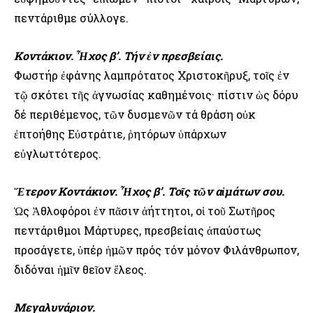
πεντάριθμε σύλλογε.
Κοντάκιον. Ἦχος β’. Τήν ἐν πρεσβείαις.
Φωστήρ ἐφάνης λαμπρότατος Χριστοκῆρυξ, τοῖς ἐν
τῷ σκότει τῆς ἀγνωσίας καθημένοις· πίστιν ὡς δόρυ
δέ περιθέμενος, τῶν δυσμενῶν τά θράση οὐκ
ἐπτοήθης Εὐστράτιε, ῥητόρων ὑπάρχων
εὐγλωττότερος.
Ἕτερον Κοντάκιον. Ἦχος β’. Τοῖς τῶν αἱμάτων σου.
Ὡς Ἀθλοφόροι ἐν πᾶσιν ἀήττητοι, οἱ τοῦ Σωτῆρος
πεντάριθμοι Μάρτυρες, πρεσβείαις ἀπαύστως
προσάγετε, ὑπέρ ἡμῶν πρός τόν μόνον Φιλάνθρωπον,
διδόναι ἡμῖν θεῖον ἔλεος.
Μεγαλυνάριον.