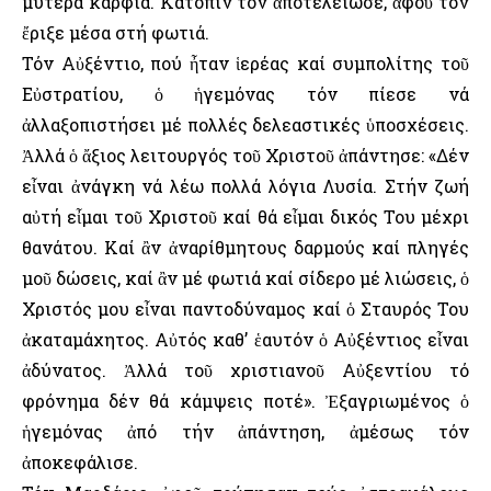
μυτερά καρφιά. Κατόπιν τόν ἀποτελείωσε, ἀφοῦ τόν
ἔριξε μέσα στή φωτιά.
Τόν Αὐξέντιο, πού ἦταν ἱερέας καί συμπολίτης τοῦ
Εὐστρατίου, ὁ ἡγεμόνας τόν πίεσε νά
ἀλλαξοπιστήσει μέ πολλές δελεαστικές ὑποσχέσεις.
Ἀλλά ὁ ἄξιος λειτουργός τοῦ Χριστοῦ ἀπάντησε: «Δέν
εἶναι ἀνάγκη νά λέω πολλά λόγια Λυσία. Στήν ζωή
αὐτή εἶμαι τοῦ Χριστοῦ καί θά εἶμαι δικός Του μέχρι
θανάτου. Καί ἂν ἀναρίθμητους δαρμούς καί πληγές
μοῦ δώσεις, καί ἂν μέ φωτιά καί σίδερο μέ λιώσεις, ὁ
Χριστός μου εἶναι παντοδύναμος καί ὁ Σταυρός Του
ἀκαταμάχητος. Αὐτός καθ’ ἑαυτόν ὁ Αὐξέντιος εἶναι
ἀδύνατος. Ἀλλά τοῦ χριστιανοῦ Αὐξεντίου τό
φρόνημα δέν θά κάμψεις ποτέ». Ἐξαγριωμένος ὁ
ἡγεμόνας ἀπό τήν ἀπάντηση, ἀμέσως τόν
ἀποκεφάλισε.