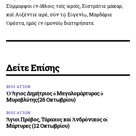
Σύμμορφοι ἐν ἄθλοις τοῖς ἱεροῖς, Εὐστράτιε μάκαρ,
καί Αὐξέντιε ἱερέ, σύν τῷ Εὐγενίῳ, Μαρδάριε
Ὀρέστα, ἡμᾶς ἐν ὁμονοίᾳ διατηρήσατε.
Δείτε Επίσης
ΒΙΟΙ ΑΓΙΩΝ
Ὁ Ἅγιος Δημήτριος ὁ Μεγαλομάρτυρας ὁ
Μυροβλύτης(26 Οκτωβρίου)
ΒΙΟΙ ΑΓΙΩΝ
Ἅγιοι Πρόβος, Τάραχος καὶ Ἀνδρόνικος οἱ
Μάρτυρες (12 Οκτωβρίου)