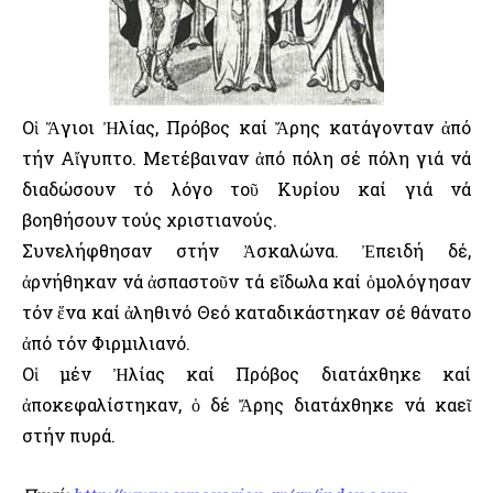
Οἱ Ἅγιοι Ἠλίας, Πρόβος καί Ἄρης κατάγονταν ἀπό
τήν Αἴγυπτο. Μετέβαιναν ἀπό πόλη σέ πόλη γιά νά
διαδώσουν τό λόγο τοῦ Κυρίου καί γιά νά
βοηθήσουν τούς χριστιανούς.
Συνελήφθησαν στήν Ἀσκαλώνα. Ἐπειδή δέ,
ἀρνήθηκαν νά ἀσπαστοῦν τά εἴδωλα καί ὁμολόγησαν
τόν ἕνα καί ἀληθινό Θεό καταδικάστηκαν σέ θάνατο
ἀπό τόν Φιρμιλιανό.
Οἱ μέν Ἠλίας καί Πρόβος διατάχθηκε καί
ἀποκεφαλίστηκαν, ὁ δέ Ἄρης διατάχθηκε νά καεῖ
στήν πυρά.