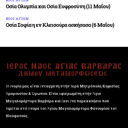
ΒΙΟΙ ΑΓΙΩΝ
Οσία Ολυμπία και Οσία Ευφροσύνη (11 Μαΐου)
ΒΙΟΙ ΑΓΙΩΝ
Οσία Σοφία η εν Κλεισούρα ασκήσασα (6 Μαΐου)
Ἡ ἐνορία μας εἶναι ἐνταγμένη στήν Ἱερά Μητρόπολη Κηφισίας
Ἁμαρουσίου & Ὠρωπου. Εἶναι ἀφιερωμένη στήν Ἅγια
Μεγαλομάρτυρα Βαρβάρα καί ἔχει ἕνα παρεκκλήσιο πού
τιμᾶται στό ὄνομα τοῦ Ἁγιου Μεγαλομάρτυρα Φανουρίου τοῦ
Νεοφανούς.