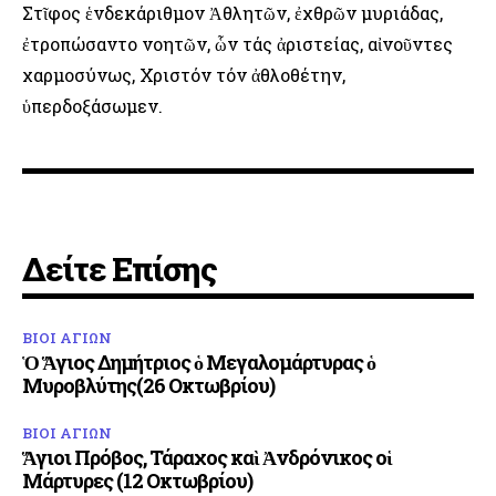
Στῖφος ἑνδεκάριθμον Ἀθλητῶν, ἐχθρῶν μυριάδας,
ἐτροπώσαντο νοητῶν, ὧν τάς ἀριστείας, αἰνοῦντες
χαρμοσύνως, Χριστόν τόν ἀθλοθέτην,
ὑπερδοξάσωμεν.
Δείτε Επίσης
ΒΙΟΙ ΑΓΙΩΝ
Ὁ Ἅγιος Δημήτριος ὁ Μεγαλομάρτυρας ὁ
Μυροβλύτης(26 Οκτωβρίου)
ΒΙΟΙ ΑΓΙΩΝ
Ἅγιοι Πρόβος, Τάραχος καὶ Ἀνδρόνικος οἱ
Μάρτυρες (12 Οκτωβρίου)