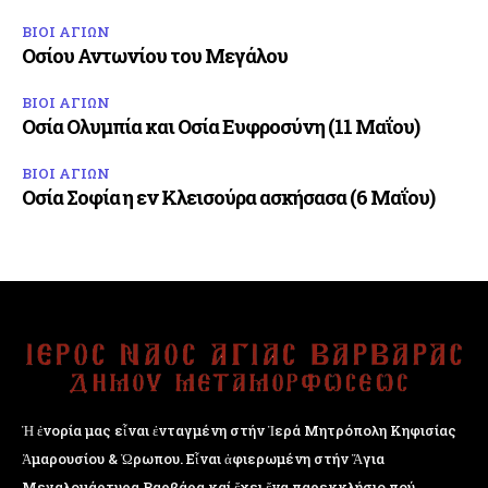
ΒΙΟΙ ΑΓΙΩΝ
Οσίου Αντωνίου του Μεγάλου
ΒΙΟΙ ΑΓΙΩΝ
Οσία Ολυμπία και Οσία Ευφροσύνη (11 Μαΐου)
ΒΙΟΙ ΑΓΙΩΝ
Οσία Σοφία η εν Κλεισούρα ασκήσασα (6 Μαΐου)
Ἡ ἐνορία μας εἶναι ἐνταγμένη στήν Ἱερά Μητρόπολη Κηφισίας
Ἁμαρουσίου & Ὠρωπου. Εἶναι ἀφιερωμένη στήν Ἅγια
Μεγαλομάρτυρα Βαρβάρα καί ἔχει ἕνα παρεκκλήσιο πού