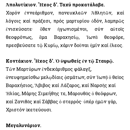
Ἀπολυτίκιον. Ἦχος δ’. Ταχύ προκατάλαβε.
Χορόν ἐννεάριθμον, πανευκλεῶν Ἀθλητῶν, καί
λόγοις καί πράξεσι, πρός μαρτυρίου ὁδόν, λαμπρῶς
ἐνισχύσατε· ὅθεν ἠγωνισμένοι, σύν αὐτοῖς
θεοφρόνως, ἅμα Βαραχησίῳ, Ἰωνᾶ θεοφόρε,
πρεσβεύσατε τῷ Κυρίῳ, χάριν δοῦναι ἡμίν καί ἔλεος.
Κοντάκιον. Ἦχος δ’. Ὁ ὑψωθείς ἐν τῷ Σταυρῷ.
Τῶν Μαρτύρων ἑνδεκάριθμος φάλαγξ,
ἀνευφημείσθω μελῳδίαις ᾀσμάτων, σύν Ἰωνᾷ ὁ θεῖος
Βαραχήσιος, Ἄβιβος καί Λάζαρος, καί Ναρσῆς καί
Ἠλίας, Μάρης Σιμεήθης τε, Μαρουθᾶς ὁ θεόφρων,
καί Ζανιθᾶς καί Σάββας ὁ στερρός· ὑπέρ ἡμῶν γάρ,
Χριστόν ἱκετεύουσι.
Μεγαλυνάριον.