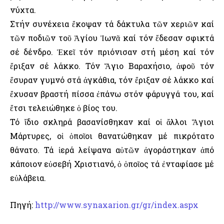
νύχτα.
Στήν συνέχεια ἔκοψαν τά δάκτυλα τῶν χεριῶν καί
τῶν ποδιῶν τοῦ Ἁγίου Ἰωνᾶ καί τόν ἔδεσαν σφικτά
σέ δένδρο. Ἐκεῖ τόν πριόνισαν στή μέση καί τόν
ἔριξαν σέ λάκκο. Τόν Ἅγιο Βαραχήσιο, ἀφοῦ τόν
ἔσυραν γυμνό στά ἀγκάθια, τόν ἔριξαν σέ λάκκο καί
ἔχυσαν βραστή πίσσα ἐπάνω στόν φάρυγγά του, καί
ἔτσι τελειώθηκε ὁ βίος του.
Τό ἴδιο σκληρά βασανίσθηκαν καί οἱ ἄλλοι Ἅγιοι
Μάρτυρες, οἱ ὁποῖοι θανατώθηκαν μέ πικρότατο
θάνατο. Τά ἱερά λείψανα αὐτῶν ἀγοράστηκαν ἀπό
κάποιον εὐσεβή Χριστιανό, ὁ ὁποῖος τά ἐνταφίασε μέ
εὐλάβεια.
Πηγή:
http://www.synaxarion.gr/gr/index.aspx