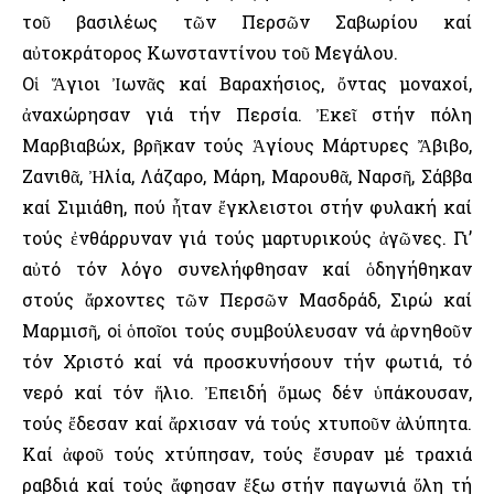
τοῦ βασιλέως τῶν Περσῶν Σαβωρίου καί
αὐτοκράτορος Κωνσταντίνου τοῦ Μεγάλου.
Οἱ Ἅγιοι Ἰωνᾶς καί Βαραχήσιος, ὄντας μοναχοί,
ἀναχώρησαν γιά τήν Περσία. Ἐκεῖ στήν πόλη
Μαρβιαβώχ, βρῆκαν τούς Ἁγίους Μάρτυρες Ἄβιβο,
Ζανιθᾶ, Ἠλία, Λάζαρο, Μάρη, Μαρουθᾶ, Ναρσῆ, Σάββα
καί Σιμιάθη, πού ἦταν ἔγκλειστοι στήν φυλακή καί
τούς ἐνθάρρυναν γιά τούς μαρτυρικούς ἀγῶνες. Γι’
αὐτό τόν λόγο συνελήφθησαν καί ὁδηγήθηκαν
στούς ἄρχοντες τῶν Περσῶν Μασδράδ, Σιρώ καί
Μαρμισῆ, οἱ ὁποῖοι τούς συμβούλευσαν νά ἀρνηθοῦν
τόν Χριστό καί νά προσκυνήσουν τήν φωτιά, τό
νερό καί τόν ἥλιο. Ἐπειδή ὅμως δέν ὑπάκουσαν,
τούς ἔδεσαν καί ἄρχισαν νά τούς χτυποῦν ἀλύπητα.
Καί ἀφοῦ τούς χτύπησαν, τούς ἔσυραν μέ τραχιά
ραβδιά καί τούς ἄφησαν ἔξω στήν παγωνιά ὅλη τή