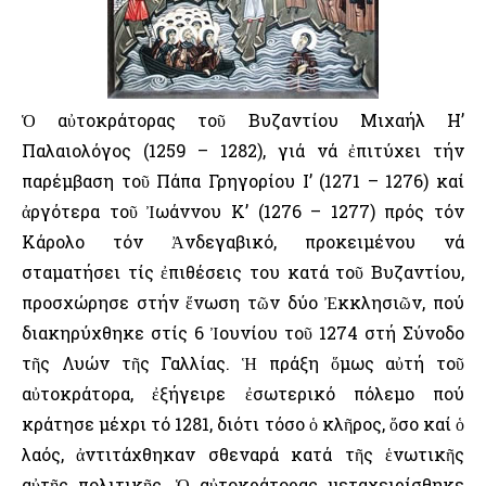
Ὁ αὐτοκράτορας τοῦ Βυζαντίου Μιχαήλ Η’
Παλαιολόγος (1259 – 1282), γιά νά ἐπιτύχει τήν
παρέμβαση τοῦ Πάπα Γρηγορίου Ι’ (1271 – 1276) καί
ἀργότερα τοῦ Ἰωάννου Κ’ (1276 – 1277) πρός τόν
Κάρολο τόν Ἀνδεγαβικό, προκειμένου νά
σταματήσει τίς ἐπιθέσεις του κατά τοῦ Βυζαντίου,
προσχώρησε στήν ἕνωση τῶν δύο Ἐκκλησιῶν, πού
διακηρύχθηκε στίς 6 Ἰουνίου τοῦ 1274 στή Σύνοδο
τῆς Λυών τῆς Γαλλίας. Ἡ πράξη ὅμως αὐτή τοῦ
αὐτοκράτορα, ἐξήγειρε ἐσωτερικό πόλεμο πού
κράτησε μέχρι τό 1281, διότι τόσο ὁ κλῆρος, ὅσο καί ὁ
λαός, ἀντιτάχθηκαν σθεναρά κατά τῆς ἑνωτικῆς
αὐτῆς πολιτικῆς. Ὁ αὐτοκράτορας μεταχειρίσθηκε