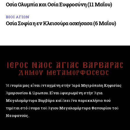
Οσία Ολυμπία και Οσία Ευφροσύνη (11 Μαΐου)
ΒΙΟΙ ΑΓΙΩΝ
Οσία Σοφία η εν Κλεισούρα ασκήσασα (6 Μαΐου)
Ἡ ἐνορία μας εἶναι ἐνταγμένη στήν Ἱερά Μητρόπολη Κηφισίας
Ἁμαρουσίου & Ὠρωπου. Εἶναι ἀφιερωμένη στήν Ἅγια
Μεγαλομάρτυρα Βαρβάρα καί ἔχει ἕνα παρεκκλήσιο πού
τιμᾶται στό ὄνομα τοῦ Ἁγιου Μεγαλομάρτυρα Φανουρίου τοῦ
Νεοφανούς.