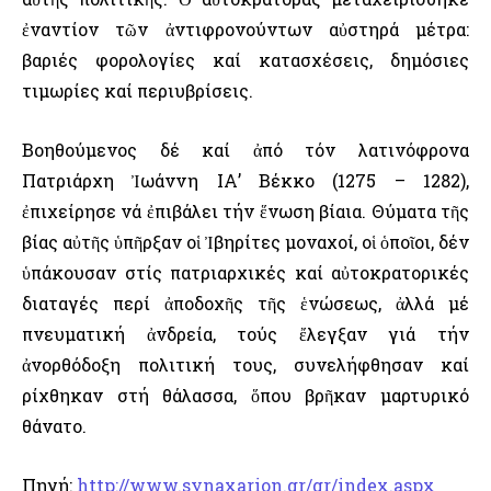
ἐναντίον τῶν ἀντιφρονούντων αὐστηρά μέτρα:
βαριές φορολογίες καί κατασχέσεις, δημόσιες
τιμωρίες καί περιυβρίσεις.
Βοηθούμενος δέ καί ἀπό τόν λατινόφρονα
Πατριάρχη Ἰωάννη ΙΑ’ Βέκκο (1275 – 1282),
ἐπιχείρησε νά ἐπιβάλει τήν ἕνωση βίαια. Θύματα τῆς
βίας αὐτῆς ὑπῆρξαν οἱ Ἰβηρίτες μοναχοί, οἱ ὁποῖοι, δέν
ὑπάκουσαν στίς πατριαρχικές καί αὐτοκρατορικές
διαταγές περί ἀποδοχῆς τῆς ἑνώσεως, ἀλλά μέ
πνευματική ἀνδρεία, τούς ἔλεγξαν γιά τήν
ἀνορθόδοξη πολιτική τους, συνελήφθησαν καί
ρίχθηκαν στή θάλασσα, ὅπου βρῆκαν μαρτυρικό
θάνατο.
Πηγή:
http://www.synaxarion.gr/gr/index.aspx