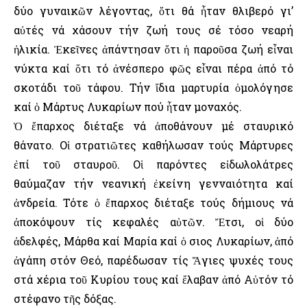
δύο γυναικῶν λέγοντας, ὅτι θά ἦταν θλιβερό γι’
αὐτές νά χάσουν τήν ζωή τους σέ τόσο νεαρή
ἡλικία. Ἐκεῖνες ἀπάντησαν ὅτι ἡ παροῦσα ζωή εἶναι
νύκτα καί ὅτι τό ἀνέσπερο φῶς εἶναι πέρα ἀπό τό
σκοτάδι τοῦ τάφου. Τήν ἴδια μαρτυρία ὁμολόγησε
καί ὁ Μάρτυς Λυκαρίων πού ἦταν μοναχός.
Ὁ ἔπαρχος διέταξε νά ἀποθάνουν μέ σταυρικό
θάνατο. Οἱ στρατιῶτες καθήλωσαν τούς Μάρτυρες
ἐπί τοῦ σταυροῦ. Οἱ παρόντες εἰδωλολάτρες
θαύμαζαν τήν νεανική ἐκείνη γενναιότητα καί
ἀνδρεία. Τότε ὁ ἔπαρχος διέταξε τούς δήμιους νά
ἀποκόψουν τίς κεφαλές αὐτῶν. Ἔτσι, οἱ δύο
ἀδελφές, Μάρθα καί Μαρία καί ὁ Ὅσιος Λυκαρίων, ἀπό
ἀγάπη στόν Θεό, παρέδωσαν τίς Ἅγιες ψυχές τους
στά χέρια τοῦ Κυρίου τους καί ἔλαβαν ἀπό Αὐτόν τό
στέφανο τῆς δόξας.