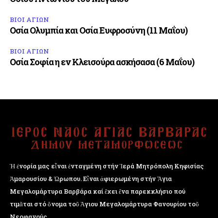
ΒΙΟΙ ΑΓΙΩΝ
Οσία Ολυμπία και Οσία Ευφροσύνη (11 Μαΐου)
ΒΙΟΙ ΑΓΙΩΝ
Οσία Σοφία η εν Κλεισούρα ασκήσασα (6 Μαΐου)
Ἡ ἐνορία μας εἶναι ἐνταγμένη στήν Ἱερά Μητρόπολη Κηφισίας
Ἁμαρουσίου & Ὠρωπου. Εἶναι ἀφιερωμένη στήν Ἅγια
Μεγαλομάρτυρα Βαρβάρα καί ἔχει ἕνα παρεκκλήσιο πού
τιμᾶται στό ὄνομα τοῦ Ἁγιου Μεγαλομάρτυρα Φανουρίου τοῦ
Νεοφανούς.