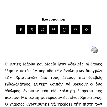
Κοινοποίηση
Οἱ Ἁγίες Μάρθα καί Μαρία ἦταν ἀδελφές, οἱ ὁποῖες
ἔζησαν κατά τήν περίοδο τῶν ἀνελέητων διωγμῶν
τῶν Χριστιανῶν ἀπό τούς ἄθεους καί ἀσεβεῖς
εἰδωλολάτρες. Συνέβη λοιπόν, νά βρεθοῦν οἱ δύο
ἀδελφές ἐνώπιον τοῦ εἰδωλολάτρη ἐπάρχου τῆς
πόλεως. Μέ τόλμη φανέρωσαν ὅτι εἶναι Χριστιανές.
Ὁ ἔπαρχος ἀγωνίσθηκε νά νικήσει τήν πίστη τῶν