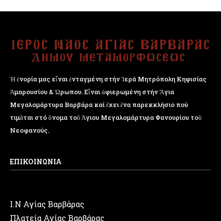
Ἡ ἐνορία μας εἶναι ἐνταγμένη στήν Ἱερά Μητρόπολη Κηφισίας
Ἁμαρουσίου & Ὠρωπου. Εἶναι ἀφιερωμένη στήν Ἅγια
Μεγαλομάρτυρα Βαρβάρα καί ἔχει ἕνα παρεκκλήσιο πού
τιμᾶται στό ὄνομα τοῦ Ἁγιου Μεγαλομάρτυρα Φανουρίου τοῦ
Νεοφανούς.
ΕΠΙΚΟΙΝΩΝΙΑ
Ι.Ν Αγίας Βαρβάρας
Πλατεία Αγίας Βαρβάρας