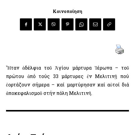
Κοινοποίηση
Ἦταν ἀδέλφια τοῦ Ἁγίου μάρτυρα Ἰέρωνα – τοῦ
πρώτου ἀπό τούς 33 μάρτυρες ἐν Μελιτινῇ πού
ἑορτάζουν σήμερα – καί μαρτύρησαν καί αὐτοί διά
ἀποκεφαλισμοῦ στήν πόλη Μελιτινῆ.