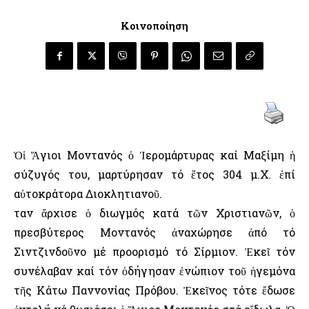
Κοινοποίηση
Ὁἱ Ἅγιοι Μοντανός ὁ Ἱερομάρτυρας καί Μαξίμη ἡ
σύζυγός του, μαρτύρησαν τό ἔτος 304 μ.Χ. ἐπί
αὐτοκράτορα Διοκλητιανοῦ.
Ὅταν ἄρχισε ὁ διωγμός κατά τῶν Χριστιανῶν, ὁ
πρεσβύτερος Μοντανός ἀναχώρησε ἀπό τό
Σιντζινδοῦνο μέ προορισμό τό Σίρμιον. Ἐκεῖ τόν
συνέλαβαν καί τόν ὁδήγησαν ἐνώπιον τοῦ ἡγεμόνα
τῆς Κάτω Παννονίας Πρόβου. Ἐκεῖνος τότε ἔδωσε