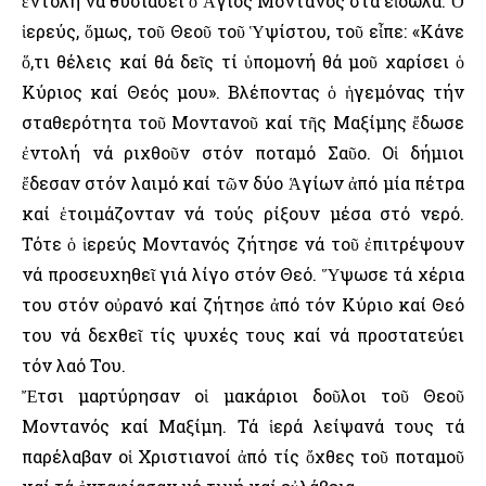
ἐντολή νά θυσιάσει ὁ Ἅγιος Μοντανός στά εἴδωλα. Ὁ
ἱερεύς, ὅμως, τοῦ Θεοῦ τοῦ Ὑψίστου, τοῦ εἶπε: «Κάνε
ὅ,τι θέλεις καί θά δεῖς τί ὑπομονή θά μοῦ χαρίσει ὁ
Κύριος καί Θεός μου». Βλέποντας ὁ ἡγεμόνας τήν
σταθερότητα τοῦ Μοντανοῦ καί τῆς Μαξίμης ἔδωσε
ἐντολή νά ριχθοῦν στόν ποταμό Σαῦο. Οἱ δήμιοι
ἔδεσαν στόν λαιμό καί τῶν δύο Ἁγίων ἀπό μία πέτρα
καί ἑτοιμάζονταν νά τούς ρίξουν μέσα στό νερό.
Τότε ὁ ἱερεύς Μοντανός ζήτησε νά τοῦ ἐπιτρέψουν
νά προσευχηθεῖ γιά λίγο στόν Θεό. Ὕψωσε τά χέρια
του στόν οὐρανό καί ζήτησε ἀπό τόν Κύριο καί Θεό
του νά δεχθεῖ τίς ψυχές τους καί νά προστατεύει
τόν λαό Του.
Ἔτσι μαρτύρησαν οἱ μακάριοι δοῦλοι τοῦ Θεοῦ
Μοντανός καί Μαξίμη. Τά ἱερά λείψανά τους τά
παρέλαβαν οἱ Χριστιανοί ἀπό τίς ὄχθες τοῦ ποταμοῦ