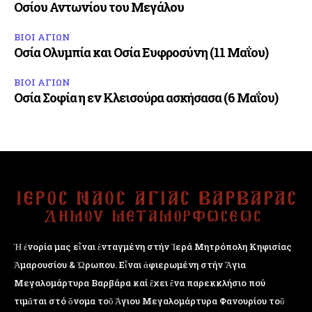
Οσίου Αντωνίου του Μεγάλου
ΒΙΟΙ ΑΓΙΩΝ
Οσία Ολυμπία και Οσία Ευφροσύνη (11 Μαΐου)
ΒΙΟΙ ΑΓΙΩΝ
Οσία Σοφία η εν Κλεισούρα ασκήσασα (6 Μαΐου)
Ἡ ἐνορία μας εἶναι ἐνταγμένη στήν Ἱερά Μητρόπολη Κηφισίας
Ἁμαρουσίου & Ὠρωπου. Εἶναι ἀφιερωμένη στήν Ἅγια
Μεγαλομάρτυρα Βαρβάρα καί ἔχει ἕνα παρεκκλήσιο πού
τιμᾶται στό ὄνομα τοῦ Ἁγιου Μεγαλομάρτυρα Φανουρίου τοῦ