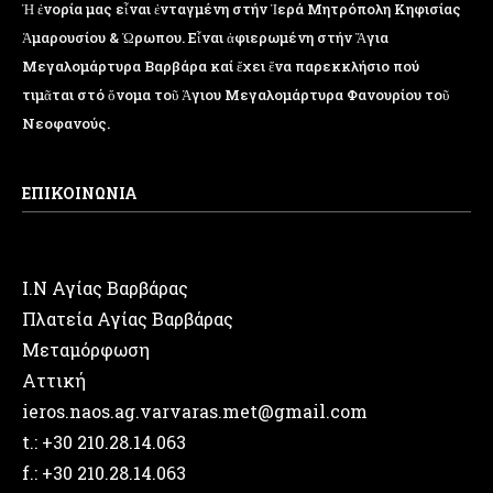
Ἡ ἐνορία μας εἶναι ἐνταγμένη στήν Ἱερά Μητρόπολη Κηφισίας
Ἁμαρουσίου & Ὠρωπου. Εἶναι ἀφιερωμένη στήν Ἅγια
Μεγαλομάρτυρα Βαρβάρα καί ἔχει ἕνα παρεκκλήσιο πού
τιμᾶται στό ὄνομα τοῦ Ἁγιου Μεγαλομάρτυρα Φανουρίου τοῦ
Νεοφανούς.
ΕΠΙΚΟΙΝΩΝΙΑ
Ι.Ν Αγίας Βαρβάρας
Πλατεία Αγίας Βαρβάρας
Μεταμόρφωση
Αττική
ieros.naos.ag.varvaras.met@gmail.com
t.: +30 210.28.14.063
f.: +30 210.28.14.063