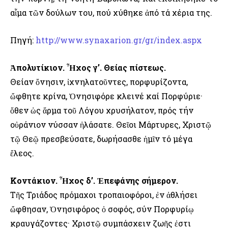
αἷμα τῶν δούλων του, πού χύθηκε ἀπό τά χέρια της.
Πηγή:
http://www.synaxarion.gr/gr/index.aspx
Ἀπολυτίκιον. Ἦχος γ’. Θείας πίστεως.
Θείαν ὄνησιν, ἰχνηλατοῦντες, πορφυρίζοντα,
ὤφθητε κρίνα, Ὀνησιφόρε κλεινέ καί Πορφύριε·
ὅθεν ὡς ἅρμα τοῦ Λόγου χρυσήλατον, πρός τήν
οὐράνιον νύσσαν ἠλάσατε. Θεῖοι Μάρτυρες, Χριστῷ
τῷ Θεῷ πρεσβεύσατε, δωρήσασθε ἡμῖν τό μέγα
ἔλεος.
Κοντάκιον. Ἦχος δ’. Ἐπεφάνης σήμερον.
Τῆς Τριάδος πρόμαχοι τροπαιοφόροι, ἐν ἀθλήσει
ὤφθησαν, Ὀνησιφόρος ὀ σοφός, σύν Πορφυρίῳ
κραυγάζοντες· Χριστῷ συμπάσχειν ζωῆς ἐστι