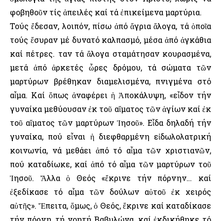
φοβηθοῦν τίς ἀπειλές καί τά ἐπικείμενα μαρτύρια.
Τούς ἔδεσαν, λοιπόν, πίσω ἀπό ἄγρια ἄλογα, τά ὁποῖα
τούς ἔσυραν μέ δυνατό καλπασμό, μέσα ἀπό ἀγκάθια
καί πέτρες. Ὅταν τά ἄλογα σταμάτησαν κουρασμένα,
μετά ἀπό ἀρκετές ὧρες δρόμου, τά σώματα τῶν
μαρτύρων βρέθηκαν διαμελισμένα, πνιγμένα στό
αἷμα. Καί ὅπως ἀναφέρει ἡ Ἀποκάλυψη, «εἶδον τήν
γυναίκα μεθύουσαν ἐκ τοῦ αἵματος τῶν ἁγίων καί ἐκ
τοῦ αἵματος τῶν μαρτύρων Ἰησοῦ». Εἶδα δηλαδή τήν
γυναίκα, πού εἶναι ἡ διεφθαρμένη εἰδωλολατρική
κοινωνία, νά μεθάει ἀπό τό αἷμα τῶν χριστιανῶν,
πού καταδίωκε, καί ἀπό τό αἷμα τῶν μαρτύρων τοῦ
Ἰησοῦ. Ἄλλα ὁ Θεός «ἔκρινε τήν πόρνην… καί
ἐξεδίκασε τό αἷμα τῶν δούλων αὐτοῦ ἐκ χειρός
αὐτῆς». Ἔπειτα, ὅμως, ὁ Θεός, ἔκρινε καί καταδίκασε
τήν πόρνη, τή νοητή Βαβυλώνα, καί ἐκδικήθηκε τό