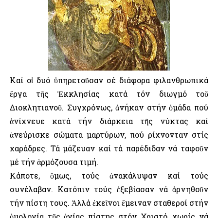
Καί οἱ δυό ὑπηρετοῦσαν σέ διάφορα φιλανθρωπικά
ἔργα τῆς Ἐκκλησίας κατά τόν διωγμό τοῦ
Διοκλητιανοῦ. Συγχρόνως, ἀνήκαν στήν ὁμάδα πού
ἀνίχνευε κατά τήν διάρκεια τῆς νύκτας καί
ἀνεύρισκε σώματα μαρτύρων, πού ρίχνονταν στίς
χαράδρες. Τά μάζευαν καί τά παρέδιδαν νά ταφοῦν
μέ τήν ἁρμόζουσα τιμή.
Κάποτε, ὅμως, τούς ἀνακάλυψαν καί τούς
συνέλαβαν. Κατόπιν τούς ἐξεβίασαν νά ἀρνηθοῦν
τήν πίστη τους. Ἀλλά ἐκεῖνοι ἔμειναν σταθεροί στήν
ὁμολογία τῆς ἁγίας πίστης στόν Χριστό, χωρίς νά