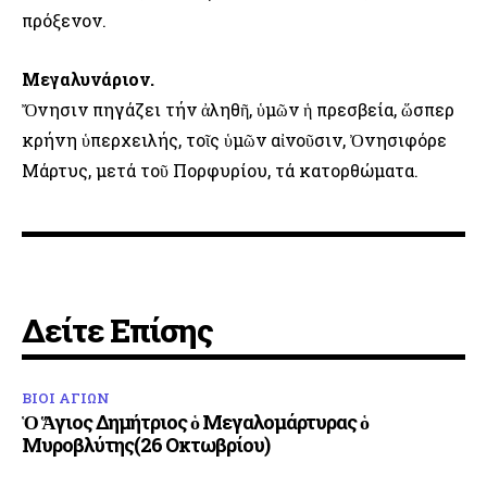
πρόξενον.
Μεγαλυνάριον.
Ὄνησιν πηγάζει τήν ἀληθῆ, ὑμῶν ἡ πρεσβεία, ὥσπερ
κρήνη ὑπερχειλής, τοῖς ὑμῶν αἰνοῦσιν, Ὀνησιφόρε
Μάρτυς, μετά τοῦ Πορφυρίου, τά κατορθώματα.
Δείτε Επίσης
ΒΙΟΙ ΑΓΙΩΝ
Ὁ Ἅγιος Δημήτριος ὁ Μεγαλομάρτυρας ὁ
Μυροβλύτης(26 Οκτωβρίου)