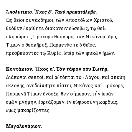
Ἀπολυτίκιο. Ἦχος δ’. Ταχύ προκατάλαβε.
Ὡς θεῖοι συνέκδημοι, τῶν Ἀποστόλων Χριστοῦ,
θεόθεν ἐκρίθητε διακονεῖν εὐσεβῶς, τῷ θείῳ
πληρώματι, Πρόχορε θεηγόρε, σύν Νικάνορι ἅμα,
Τίμων ὁ θεοκῆρυξ. Παρμενᾶς τε ὁ θεῖος,
πρεσβεύοντες τῷ Κυρίῳ, ὑπέρ τῶν ψυχῶν ἡμῶν.
Κοντάκιον. Ἦχος α’. Τόν τάφον σου Σωτήρ.
Διάκονοι σεπτοί, καί αὐτόπται τοῦ Λόγου, καί σκεύη
ἐκλογῆς, ἀνεδείχθητε πίστει, Νικάνος καί Πρόχορε,
Παρμενᾶ Τίμων ἔνδοξε. Ὅθεν σήμερον, τήν ἱεράν
ὑμῶν μνήμην, ἑορτάζομεν, ἐν εὐφροσύνῃ καρδίας,
ὑμᾶς μακαρίζοντες.
Μεγαλυνάριον.