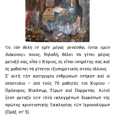
Ὁς ἐάν θέλη ἐν ἡμῖν μέγας γενέσθαι, ἔσται ὑμῶν
διάκονος».
Ὅποιος, δηλαδή, θέλει νά γίνει μέγας
μεταξύ σας, εἶπε ὁ Κύριος, ἂς εἶναι ὑπηρέτης σας καί
ἂς μαθαίνει νά γίνεται ἐξυπηρετικός στούς ἄλλους.
Σ’ αὐτή τήν κατηγορία ἀνθρώπων ἀνήκαν καί οἱ
ἀπόστολοι – ἀπό τούς 70 μαθητές τοῦ Κυρίου –
Πρόχορος, Νικάνωρ, Τίμων καί Παρμενάς. Αὐτοί
ἦταν μεταξύ τῶν ἑπτά ἐκλεγμένων διακόνων τῆς
πρώτης χριστιανικῆς Ἐκκλησίας τῶν Ἱεροσολύμων
(Πράξ. στ’ 5).