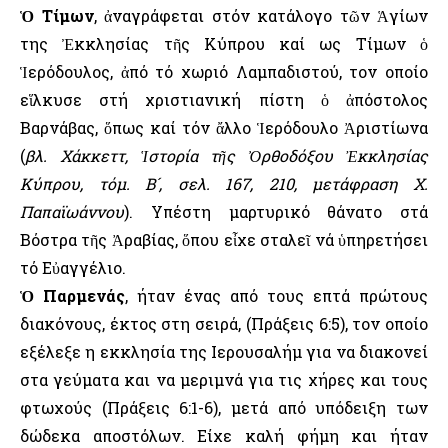
Ὁ Τίμων
, ἀναγράφεται στόν κατάλογο τῶν Ἁγίων
της Ἐκκλησίας τῆς Κύπρου καί ως Τίμων ὁ
Ἱερόδουλος, ἀπό τό χωριό Λαμπαδιστού, τον οποίο
εἵλκυσε στή χριστιανική πίστη ὁ ἀπόστολος
Βαρνάβας, ὅπως καί τόν ἄλλο Ἱερόδουλο Ἀριστίωνα
(
βλ. Χάκκεττ, Ἱστορία τῆς Ὀρθοδόξου Ἐκκλησίας
Κύπρου, τόμ. Β´, σελ. 167, 210, μετάφραση Χ.
Παπαϊωάννου
). Υπέστη μαρτυρικό θάνατο στά
Βόστρα τῆς Ἀραβίας, ὅπου εἶχε σταλεῖ νά ὑπηρετήσει
τό Εὐαγγέλιο.
Ὁ Παρμενάς
, ήταν ένας από τους επτά πρώτους
διακόνους, έκτος στη σειρά, (Πράξεις 6:5), τον οποίο
εξέλεξε η εκκλησία της Ιερουσαλήμ για να διακονεί
στα γεύματα και να μεριμνά για τις χήρες και τους
φτωχούς (Πράξεις 6:1-6), μετά από υπόδειξη των
δώδεκα αποστόλων. Είχε καλή φήμη και ήταν