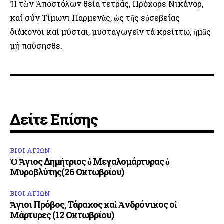
Ἡ τῶν Ἀποστόλων θεία τετράς, Πρόχορε Νικάνορ,
καί σύν Τίμωνι Παρμενᾶς, ὡς τῆς εὐσεβείας
διάκονοι καί μύσται, μυσταγωγεῖν τά κρείττω, ἡμᾶς
μή παύσησθε.
Δείτε Επίσης
ΒΙΟΙ ΑΓΙΩΝ
Ὁ Ἅγιος Δημήτριος ὁ Μεγαλομάρτυρας ὁ
Μυροβλύτης(26 Οκτωβρίου)
ΒΙΟΙ ΑΓΙΩΝ
Ἅγιοι Πρόβος, Τάραχος καὶ Ἀνδρόνικος οἱ
Μάρτυρες (12 Οκτωβρίου)