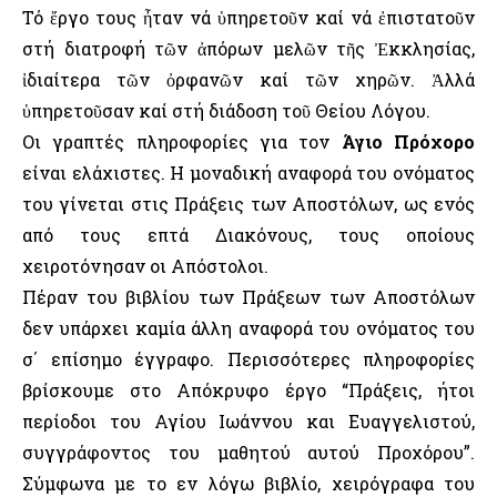
Τό ἔργο τους ἦταν νά ὑπηρετοῦν καί νά ἐπιστατοῦν
στή διατροφή τῶν ἀπόρων μελῶν τῆς Ἐκκλησίας,
ἰδιαίτερα τῶν ὀρφανῶν καί τῶν χηρῶν. Ἀλλά
ὑπηρετοῦσαν καί στή διάδοση τοῦ Θείου Λόγου.
Οι γραπτές πληροφορίες για τον
Άγιο Πρόχορο
είναι ελάχιστες. Η μοναδική αναφορά του ονόματος
του γίνεται στις Πράξεις των Αποστόλων, ως ενός
από τους επτά Διακόνους, τους οποίους
χειροτόνησαν οι Απόστολοι.
Πέραν του βιβλίου των Πράξεων των Αποστόλων
δεν υπάρχει καμία άλλη αναφορά του ονόματος του
σ΄ επίσημο έγγραφο. Περισσότερες πληροφορίες
βρίσκουμε στο Απόκρυφο έργο “Πράξεις, ήτοι
περίοδοι του Αγίου Ιωάννου και Ευαγγελιστού,
συγγράφοντος του μαθητού αυτού Προχόρου”.
Σύμφωνα με το εν λόγω βιβλίο, χειρόγραφα του