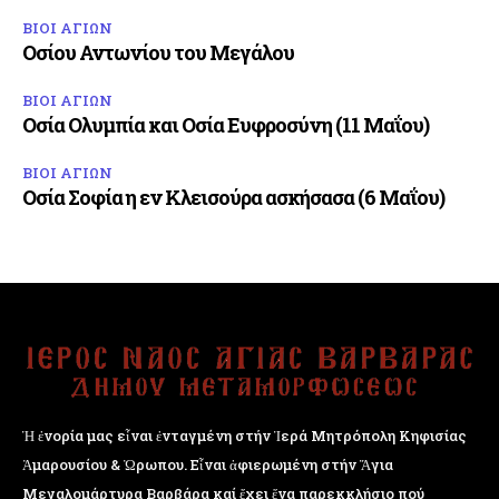
ΒΙΟΙ ΑΓΙΩΝ
Οσίου Αντωνίου του Μεγάλου
ΒΙΟΙ ΑΓΙΩΝ
Οσία Ολυμπία και Οσία Ευφροσύνη (11 Μαΐου)
ΒΙΟΙ ΑΓΙΩΝ
Οσία Σοφία η εν Κλεισούρα ασκήσασα (6 Μαΐου)
Ἡ ἐνορία μας εἶναι ἐνταγμένη στήν Ἱερά Μητρόπολη Κηφισίας
Ἁμαρουσίου & Ὠρωπου. Εἶναι ἀφιερωμένη στήν Ἅγια
Μεγαλομάρτυρα Βαρβάρα καί ἔχει ἕνα παρεκκλήσιο πού