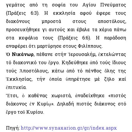
γεμάτος από τη σοφία του Αγίου Πνεύματος
(Πράξεις 6:3). Η εκκλησία αφού έφερε τους
διακόνους μπροστά στους αποστόλους,
προσευχήθηκε γι αυτούς και έβαλε τα χέρια πάνω
στα κεφάλια τους (Πράξεις 6:6). Η παράδοση
αναφέρει ότι μαρτύρησε στους Φιλίππους.
Ὁ Νικάνωρ
, πέθανε στήν Ἱερουσαλήμ, ἐκτελώντας
τό διακονικό του ἔργο. Κηδεύθηκε ἀπό τούς ἴδιους
τούς Ἀποστόλους, κάτω ἀπό τό πένθος ὅλης της
Ἐκκλησίας, τήν ὁποία ὑπηρέτησε μέ ζῆλο καί
ἐπιτυχία.
Ἔτσι, ὁ καθένας χωριστά, ἀναδείχθηκε «πιστός
διάκονος ἐν Κυρίῳ». Δηλαδή πιστός διάκονος στό
ἔργο τοῦ Κυρίου.
Πηγή:
http://www.synaxarion.gr/gr/index.aspx