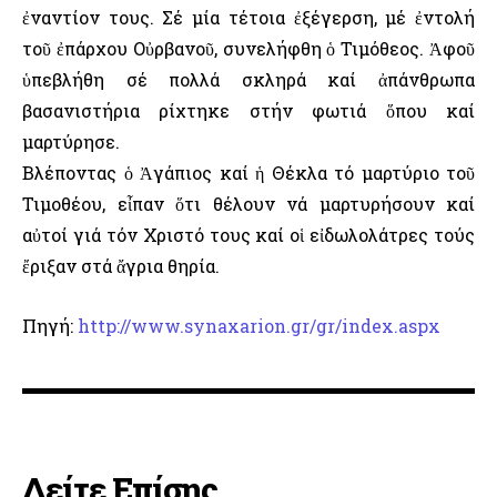
ἐναντίον τους. Σέ μία τέτοια ἐξέγερση, μέ ἐντολή
τοῦ ἐπάρχου Οὐρβανοῦ, συνελήφθη ὁ Τιμόθεος. Ἀφοῦ
ὑπεβλήθη σέ πολλά σκληρά καί ἀπάνθρωπα
βασανιστήρια ρίχτηκε στήν φωτιά ὅπου καί
μαρτύρησε.
Βλέποντας ὁ Ἀγάπιος καί ἡ Θέκλα τό μαρτύριο τοῦ
Τιμοθέου, εἶπαν ὅτι θέλουν νά μαρτυρήσουν καί
αὐτοί γιά τόν Χριστό τους καί οἱ εἰδωλολάτρες τούς
ἔριξαν στά ἄγρια θηρία.
Πηγή:
http://www.synaxarion.gr/gr/index.aspx
Δείτε Επίσης