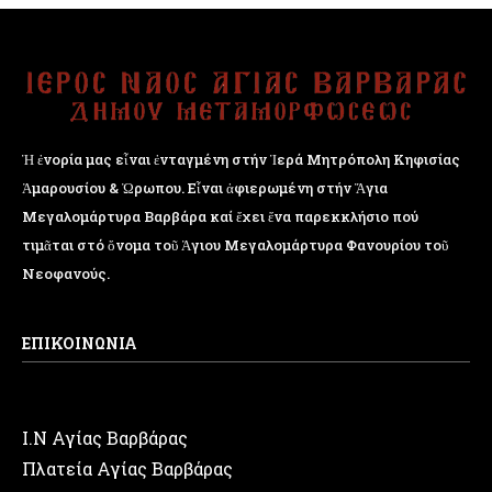
Ἡ ἐνορία μας εἶναι ἐνταγμένη στήν Ἱερά Μητρόπολη Κηφισίας
Ἁμαρουσίου & Ὠρωπου. Εἶναι ἀφιερωμένη στήν Ἅγια
Μεγαλομάρτυρα Βαρβάρα καί ἔχει ἕνα παρεκκλήσιο πού
τιμᾶται στό ὄνομα τοῦ Ἁγιου Μεγαλομάρτυρα Φανουρίου τοῦ
Νεοφανούς.
ΕΠΙΚΟΙΝΩΝΙΑ
Ι.Ν Αγίας Βαρβάρας
Πλατεία Αγίας Βαρβάρας