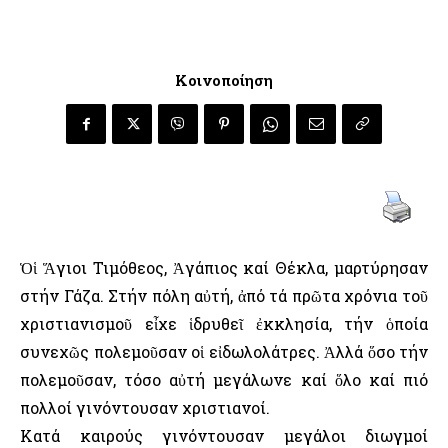
Κοινοποίηση
Ὁἱ Ἅγιοι Τιμόθεος, Ἀγάπιος καί Θέκλα, μαρτύρησαν
στήν Γάζα. Στήν πόλη αὐτή, ἀπό τά πρῶτα χρόνια τοῦ
χριστιανισμοῦ εἶχε ἱδρυθεῖ ἐκκλησία, τήν ὁποία
συνεχῶς πολεμοῦσαν οἱ εἰδωλολάτρες. Ἀλλά ὅσο τήν
πολεμοῦσαν, τόσο αὐτή μεγάλωνε καί ὅλο καί πιό
πολλοί γινόντουσαν χριστιανοί.
Κατά καιρούς γινόντουσαν μεγάλοι διωγμοί