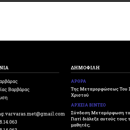
ΝΙΑ
ΔΗΜΟΦΙΛΗ
Βαρβάρας
ΑΡΘΡΑ
Της Μεταμορφώσεως Του 
ίας Βαρβάρας
Χριστού
ωση
ΑΡΧΕΙΑ ΒΙΝΤΕΟ
Σύνδεση Μεταμόρφωση του
.ag.varvaras.met@gmail.com
Γιατί διάλεξε αυτούς τους 
28.14.063
μαθητές;
28.14.063