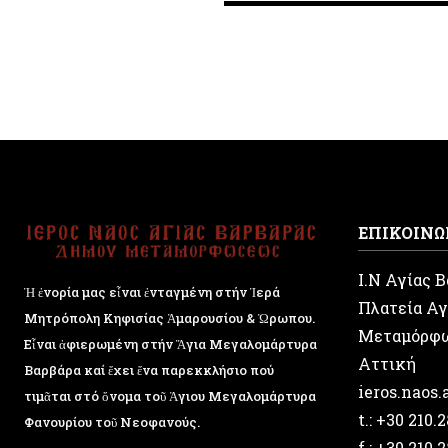
ΕΠΙΚΟΙΝΩ
Ι.Ν Αγίας 
Ἡ ἐνορία μας εἶναι ἐνταγμένη στήν Ἱερά
Πλατεία Αγ
Μητρόπολη Κηφισίας Ἁμαρουσίου & Ὠρωπου.
Μεταμόρφ
Εἶναι ἀφιερωμένη στήν Ἅγια Μεγαλομάρτυρα
Αττική
Βαρβάρα καί ἔχει ἕνα παρεκκλήσιο πού
ieros.naos
τιμᾶται στό ὄνομα τοῦ Ἁγιου Μεγαλομάρτυρα
t.: +30 210.
Φανουρίου τοῦ Νεοφανούς.
f.: +30 210.