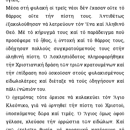
Μέσα στή φυλακή οἱ τρεῖς νέοι δέν ἔχασαν οὔτε τό
θάρρος οὔτε τήν πίστη τους. Ἀντιθέτως
ἐξακολούθησαν νά λατρεύουν τόν Ἕνα καί Ἀληθινό
Θεό. Μέ τό κήρυγμά τους καί τό παράδειγμα πού
προσέφερε τό ἦθος, ἡ ἀντοχή καί τό θάρρος τους,
ὁδήγησαν πολλούς συγκρατούμενούς τους στήν
ἀληθινή πίστη. Ὁ Ἀσκληπιόδοτος πληροφορήθηκε
τήν Χριστιανική δράση τῶν τριῶν κρατουμένων καί
τήν ἐπίδραση πού ἀσκοῦσαν στούς φυλακισμένους
εἰδωλολάτρες καί διέταξε νά τούς ὁδηγήσουν καί
πάλι ἐνώπιόν του.
Ὁ ἡγεμόνας τότε ἄρχισε νά κολακεύει τόν Ἅγιο
Κλεόνικο, γιά νά ἀρνηθεῖ τήν πίστη τοῦ Χριστοῦ,
ὑποσχόμενος δῶρα καί τιμές. Ὁ Ἅγιος ὅμως ἀφοῦ
γέλασε, χλεύασε τήν ἀρρώστια τῶν εἰδώλων. Καί
ἐνῷ ἐτελεῖτο θυσία, μέ προσευχή κατέρριψε τό