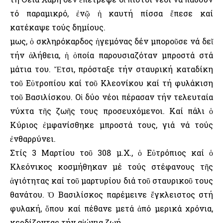
τό παραμικρό, ἐνῷ ἡ καυτή πίσσα ἔπεσε καί
κατέκαψε τούς δημίους.
Ὅμως, ὁ σκληρόκαρδος ἡγεμόνας δέν μποροῦσε νά δεῖ
τήν ἀλήθεια, ἡ ὁποία παρουσιαζόταν μπροστά στά
μάτια του. Ἔτσι, πρόσταξε τήν σταυρική καταδίκη
τοῦ Εὐτροπίου καί τοῦ Κλεονίκου καί τή φυλάκιση
τοῦ Βασιλίσκου. Οἱ δύο νέοι πέρασαν τήν τελευταία
νύχτα τῆς ζωῆς τους προσευχόμενοι. Καί πάλι ὁ
Κύριος ἐμφανίσθηκε μπροστά τους, γιά νά τούς
ἐνθαρρύνει.
Στίς 3 Μαρτίου τοῦ 308 μ.Χ., ὁ Εὐτρόπιος καί ὁ
Κλεόνικος κοσμήθηκαν μέ τούς στέφανους τῆς
ἁγιότητας καί τοῦ μαρτυρίου διά τοῦ σταυρικοῦ τους
θανάτου. Ὁ Βασιλίσκος παρέμεινε ἔγκλειστος στή
φυλακή, ὅπου καί πέθανε μετά ἀπό μερικά χρόνια,
κερδίζοντας τήν αἰώνια ζωή.