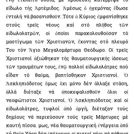
εἴδωλο τῆς Ἀρτέμιδος. Ἀμέσως ὁ ἡγεμόνας ἔδωσε
ἐντολή νά βασανισθοῦν. Τότε ὁ Κύριος ἐμφανίσθηκε
στούς τρεῖς νέους καί στό πλῆθος τῶν
εἰδωλολατρῶν, οἱ ὁποῖοι παρακολουθοῦσαν τό
μαστίγωμα τῶν Χριστιανῶν, ἔχοντας στό πλευρό
Του τόν Ἅγιο Μεγαλομάρτυρα Θεόδωρο. Οἱ τρεῖς
Χριστιανοί ἀξιώθηκαν τῆς θαυματουργικῆς ἰάσεως
τῶν τραυμάτων τους, ἐνῷ πολλοί εἰδωλολάτρες πού
εἶδαν τό θαῦμα, βαπτίσθηκαν Χριστιανοί. Ὁ
Ἀσκληπιόδοτος ὅμως ὄχι μόνο δέν ἄλλαξε στάση,
ἀλλά διέταξε νά ἀποκεφαλισθοῦν ὅλοι οἱ
νεοφώτιστοι Χριστιανοί. Ὁ Ἀσκληπιόδοτος καί οἱ
εἰδωλολάτρες, τυφλοί ἀπό ὀργή, διέταξαν τούς
δημίους νά περιχύσουν τούς τρεῖς Μάρτυρες μέ
καυτή πίσσα. Ὅμως, νέα θαυματουργική ἐνέργεια ἀπό
τή Θεία Χάρη δέν ἐπέτρεψε οἱ πιστοί νέοι νά πάθουν