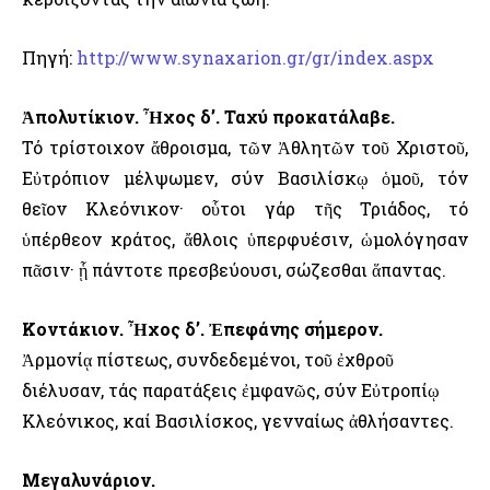
Πηγή:
http://www.synaxarion.gr/gr/index.aspx
Ἀπολυτίκιον. Ἦχος δ’. Ταχύ προκατάλαβε.
Τό τρίστοιχον ἄθροισμα, τῶν Ἀθλητῶν τοῦ Χριστοῦ,
Εὐτρόπιον μέλψωμεν, σύν Βασιλίσκῳ ὁμοῦ, τόν
θεῖον Κλεόνικον· οὗτοι γάρ τῆς Τριάδος, τό
ὑπέρθεον κράτος, ἄθλοις ὑπερφυέσιν, ὡμολόγησαν
πᾶσιν· ᾗ πάντοτε πρεσβεύουσι, σώζεσθαι ἅπαντας.
Κοντάκιον. Ἦχος δ’. Ἐπεφάνης σήμερον.
Ἀρμονίᾳ πίστεως, συνδεδεμένοι, τοῦ ἐχθροῦ
διέλυσαν, τάς παρατάξεις ἐμφανῶς, σύν Εὐτροπίῳ
Κλεόνικος, καί Βασιλίσκος, γενναίως ἀθλήσαντες.
Μεγαλυνάριον.