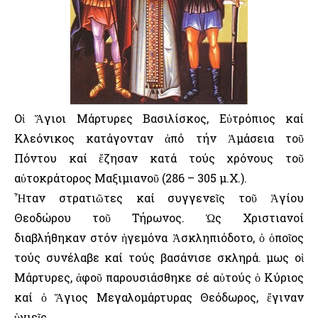
Οἱ Ἅγιοι Μάρτυρες Βασιλίσκος, Εὐτρόπιος καί
Κλεόνικος κατάγονταν ἀπό τήν Ἀμάσεια τοῦ
Πόντου καί ἔζησαν κατά τούς χρόνους τοῦ
αὐτοκράτορος Μαξιμιανοῦ (286 – 305 μ.Χ.).
Ἦταν στρατιῶτες καί συγγενεῖς τοῦ Ἁγίου
Θεοδώρου τοῦ Τήρωνος. Ὡς Χριστιανοί
διαβλήθηκαν στόν ἡγεμόνα Ἀσκληπιόδοτο, ὁ ὁποῖος
τούς συνέλαβε καί τούς βασάνισε σκληρά. Ὅμως οἱ
Μάρτυρες, ἀφοῦ παρουσιάσθηκε σέ αὐτούς ὁ Κύριος
καί ὁ Ἅγιος Μεγαλομάρτυρας Θεόδωρος, ἔγιναν
ὑγιεῖς.