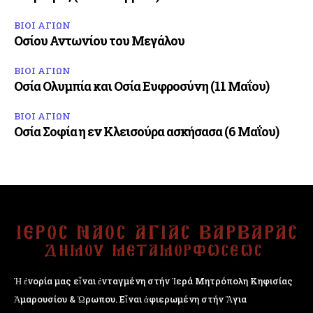
ΒΙΟΙ ΑΓΙΩΝ
Οσίου Αντωνίου του Μεγάλου
ΒΙΟΙ ΑΓΙΩΝ
Οσία Ολυμπία και Οσία Ευφροσύνη (11 Μαΐου)
ΒΙΟΙ ΑΓΙΩΝ
Οσία Σοφία η εν Κλεισούρα ασκήσασα (6 Μαΐου)
Ἡ ἐνορία μας εἶναι ἐνταγμένη στήν Ἱερά Μητρόπολη Κηφισίας
Ἁμαρουσίου & Ὠρωπου. Εἶναι ἀφιερωμένη στήν Ἅγια