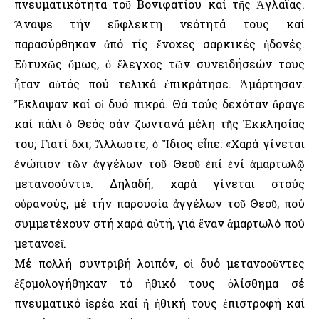
πνευματικότητα τοῦ Βονιφατίου καί τῆς Ἀγλαΐας.
Ἄναψε τήν εὔφλεκτη νεότητά τους καί
παρασύρθηκαν ἀπό τίς ἔνοχες σαρκικές ἡδονές.
Εὐτυχῶς ὅμως, ὁ ἔλεγχος τῶν συνειδήσεών τους
ἦταν αὐτός πού τελικά ἐπικράτησε. Ἁμάρτησαν.
Ἔκλαψαν καί οἱ δυό πικρά. Θά τούς δεχόταν ἄραγε
καί πάλι ὁ Θεός σάν ζωντανά μέλη τῆς Ἐκκλησίας
του; Γιατί ὄχι; Ἄλλωστε, ὁ Ἴδιος εἶπε: «Χαρά γίνεται
ἐνώπιον τῶν ἀγγέλων τοῦ Θεοῦ ἐπί ἐνί ἁμαρτωλῷ
μετανοούντι». Δηλαδή, χαρά γίνεται στούς
οὐρανούς, μέ τήν παρουσία ἀγγέλων τοῦ Θεοῦ, πού
συμμετέχουν στή χαρά αὐτή, γιά ἕναν ἁμαρτωλό πού
μετανοεῖ.
Μέ πολλή συντριβή λοιπόν, οἱ δυό μετανοοῦντες
ἐξομολογήθηκαν τό ἠθικό τους ὀλίσθημα σέ
πνευματικό ἱερέα καί ἡ ἠθική τους ἐπιστροφή καί