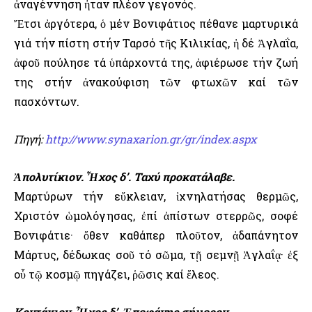
ἀναγέννηση ἦταν πλέον γεγονός.
Ἔτσι ἀργότερα, ὁ μέν Βονιφάτιος πέθανε μαρτυρικά
γιά τήν πίστη στήν Ταρσό τῆς Κιλικίας, ἡ δέ Ἀγλαΐα,
ἀφοῦ πούλησε τά ὑπάρχοντά της, ἀφιέρωσε τήν ζωή
της στήν ἀνακούφιση τῶν φτωχῶν καί τῶν
πασχόντων.
Πηγή:
http://www.synaxarion.gr/gr/index.aspx
Ἀπολυτίκιον. Ἦχος δ’. Ταχύ προκατάλαβε.
Μαρτύρων τήν εὔκλειαν, ἰχνηλατήσας θερμῶς,
Χριστόν ὡμολόγησας, ἐπί ἀπίστων στερρῶς, σοφέ
Βονιφάτιε· ὅθεν καθάπερ πλοῦτον, ἀδαπάνητον
Μάρτυς, δέδωκας σοῦ τό σῶμα, τῇ σεμνῇ Ἀγλαΐᾳ· ἐξ
οὗ τῷ κοσμῷ πηγάζει, ῥῶσις καί ἔλεος.
Κοντάκιον. Ἦχος δ’. Ἐπεφάνης σήμερον.