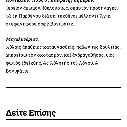
Ἱερεῖον ἄμωμον, ἐθελουσίως, σεαυτόν προσήγαγες,
τῷ ἐκ Παρθένου διά σέ, τεχθῆναι μέλλοντι Ἅγιε,
στεφανηφόρε σοφέ Βονιφάτιε.
Μεγαλυνάριον.
Ἄθλοις ἀπαθείας καταυγασθείς, παθῶν τῆς δουλείας,
ἀπεσείσω τόν σκοτασμόν, καί ἀνδραγαθήσας, υἱός
φωτός ἐδείχθης, ὡς Ἀθλητής τοῦ Λόγου, ὦ
Βονιφάτιε.
Δείτε Επίσης