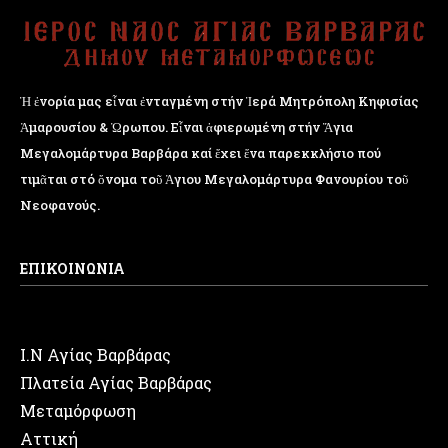
Ἡ ἐνορία μας εἶναι ἐνταγμένη στήν Ἱερά Μητρόπολη Κηφισίας
Ἁμαρουσίου & Ὠρωπου. Εἶναι ἀφιερωμένη στήν Ἅγια
Μεγαλομάρτυρα Βαρβάρα καί ἔχει ἕνα παρεκκλήσιο πού
τιμᾶται στό ὄνομα τοῦ Ἁγιου Μεγαλομάρτυρα Φανουρίου τοῦ
Νεοφανούς.
ΕΠΙΚΟΙΝΩΝΙΑ
Ι.Ν Αγίας Βαρβάρας
Πλατεία Αγίας Βαρβάρας
Μεταμόρφωση
Αττική