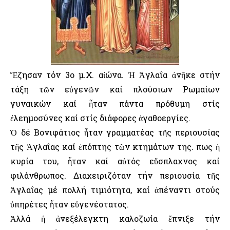
Ἔζησαν τόν 3ο μ.Χ. αἰώνα. Ἡ Ἀγλαΐα ἀνῆκε στήν
τάξη τῶν εὐγενῶν καί πλούσιων Ρωμαίων
γυναικών καί ἦταν πάντα πρόθυμη στίς
ἐλεημοσύνες καί στίς διάφορες ἀγαθοεργίες.
Ὁ δέ Βονιφάτιος ἦταν γραμματέας τῆς περιουσίας
τῆς Ἀγλαΐας καί ἐπόπτης τῶν κτημάτων της. Ὅπως ἡ
κυρία του, ἦταν καί αὐτός εὔσπλαχνος καί
φιλάνθρωπος. Διαχειριζόταν τήν περιουσία τῆς
Ἀγλαΐας μέ πολλή τιμιότητα, καί ἀπέναντι στούς
ὑπηρέτες ἦταν εὐγενέστατος.
Ἀλλά ἡ ἀνεξέλεγκτη καλοζωία ἔπνιξε τήν