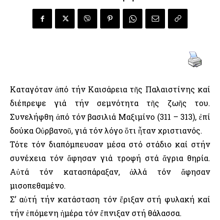
Καταγόταν ἀπό τήν Καισάρεια τῆς Παλαιστίνης καί
διέπρεψε γιά τήν σεμνότητα τῆς ζωῆς του.
Συνελήφθη ἀπό τόν βασιλιά Μαξιμίνο (311 – 313), ἐπί
δούκα Οὐρβανοῦ, γιά τόν λόγο ὅτι ἦταν χριστιανός.
Τότε τόν διαπόμπευσαν μέσα στό στάδιο καί στήν
συνέχεια τόν ἄφησαν γιά τροφή στά ἄγρια θηρία.
Αὐτά τόν κατασπάραξαν, ἀλλά τόν ἄφησαν
μισοπεθαμένο.
Σ’ αὐτή τήν κατάσταση τόν ἔριξαν στή φυλακή καί
τήν ἑπόμενη ἡμέρα τόν ἔπνιξαν στή θάλασσα.