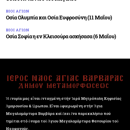
ΒΙΟΙ ΑΓΙΩΝ
Οσία Ολυμπία και Οσία Ευφροσύνη (11 Μαΐου)
ΒΙΟΙ ΑΓΙΩΝ
Οσία Σοφία η εν Κλεισούρα ασκήσασα (6 Μαΐου)
Ἡ ἐνορία μας εἶναι ἐνταγμένη στήν Ἱερά Μητρόπολη Κηφισίας
Ἁμαρουσίου & Ὠρωπου. Εἶναι ἀφιερωμένη στήν Ἅγια
Μεγαλομάρτυρα Βαρβάρα καί ἔχει ἕνα παρεκκλήσιο πού
τιμᾶται στό ὄνομα τοῦ Ἁγιου Μεγαλομάρτυρα Φανουρίου τοῦ
Νεοφανούς.