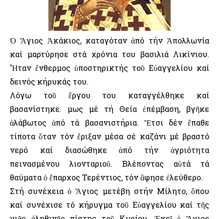
Ὁ Ἅγιος Ἀκάκιος, καταγόταν ἀπό τήν Ἀπολλωνία
καί μαρτύρησε στά χρόνια του βασιλιά Λικίνιου.
Ἦταν ἔνθερμος ὑποστηρικτής τοῦ Εὐαγγελίου καί
δεινός κήρυκάς του.
Λόγω τοῦ ἔργου του καταγγέλθηκε καί
βασανίστηκε. Ὅμως μέ τή Θεία ἐπέμβαση, βγῆκε
ἀλάβωτος ἀπό τά βασανιστήρια. Ἔτσι δέν ἔπαθε
τίποτα ὅταν τόν ἔριξαν μέσα σέ καζάνι μέ βραστό
νερό καί διασώθηκε ἀπό τήν ἀγριότητα
πεινασμένου λιονταριοῦ. Βλέποντας αὐτά τά
θαύματα ὁ ἔπαρχος Τερέντιος, τόν ἄφησε ἐλεύθερο.
Στή συνέχεια ὁ Ἅγιος μετέβη στήν Μίλητο, ὅπου
καί συνέχισε τό κήρυγμα τοῦ Εὐαγγελίου καί τῆς
μιᾶς ἀληθινῆς πίστης τοῦ Κυρίου. Ἐκεῖ ὁ Ἅγιος