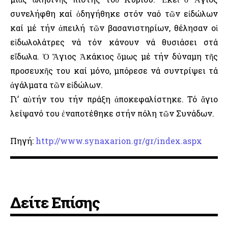
συνελήφθη καί ὁδηγήθηκε στόν ναό τῶν εἰδώλων
καί μέ τήν ἀπειλή τῶν βασανιστηρίων, θέλησαν οἱ
εἰδωλολάτρες νά τόν κάνουν νά θυσιάσει στά
εἴδωλα. Ὁ Ἅγιος Ἀκάκιος ὅμως μέ τήν δύναμη τῆς
προσευχῆς του καί μόνο, μπόρεσε νά συντρίψει τά
ἀγάλματα τῶν εἰδώλων.
Γι’ αὐτήν του τήν πράξη ἀποκεφαλίστηκε. Τό ἅγιο
λείψανό του ἐναποτέθηκε στήν πόλη τῶν Συνάδων.
Πηγή:
http://www.synaxarion.gr/gr/index.aspx
Δείτε Επίσης