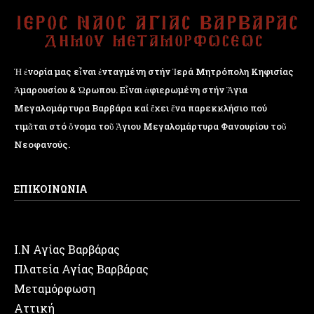
Ἡ ἐνορία μας εἶναι ἐνταγμένη στήν Ἱερά Μητρόπολη Κηφισίας
Ἁμαρουσίου & Ὠρωπου. Εἶναι ἀφιερωμένη στήν Ἅγια
Μεγαλομάρτυρα Βαρβάρα καί ἔχει ἕνα παρεκκλήσιο πού
τιμᾶται στό ὄνομα τοῦ Ἁγιου Μεγαλομάρτυρα Φανουρίου τοῦ
Νεοφανούς.
ΕΠΙΚΟΙΝΩΝΙΑ
Ι.Ν Αγίας Βαρβάρας
Πλατεία Αγίας Βαρβάρας
Μεταμόρφωση
Αττική