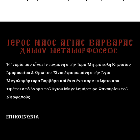
Ἡ ἐνορία μας εἶναι ἐνταγμένη στήν Ἱερά Μητρόπολη Κηφισίας
Ἁμαρουσίου & Ὠρωπου. Εἶναι ἀφιερωμένη στήν Ἅγια
Μεγαλομάρτυρα Βαρβάρα καί ἔχει ἕνα παρεκκλήσιο πού
τιμᾶται στό ὄνομα τοῦ Ἁγιου Μεγαλομάρτυρα Φανουρίου τοῦ
Νεοφανούς.
ΕΠΙΚΟΙΝΩΝΙΑ