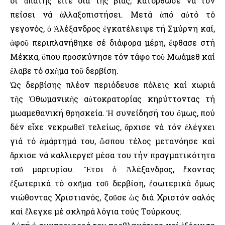
δι’ ἀπάτης εἴτε διά τῆς βίας, κατόρθωσε νά τόν
πείσει νά ἀλλαξοπιστήσει. Μετά ἀπό αὐτό τό
γεγονός, ὁ Ἀλέξανδρος ἐγκατέλειψε τή Σμύρνη καί,
ἀφοῦ περιπλανήθηκε σέ διάφορα μέρη, ἔφθασε στή
Μέκκα, ὅπου προσκύνησε τόν τάφο τοῦ Μωάμεθ καί
ἔλαβε τό σχῆμα τοῦ δερβίση.
Ὡς δερβίσης πλέον περιόδευσε πόλεις καί χωριά
τῆς Ὀθωμανικῆς αὐτοκρατορίας κηρύττοντας τή
μωαμεθανική θρησκεία. Ἡ συνείδησή του ὅμως, πού
δέν εἶχε νεκρωθεῖ τελείως, ἄρχισε νά τόν ἐλέγχει
γιά τό ἁμάρτημά του, ὥσπου τέλος μετανόησε καί
ἄρχισε νά καλλιεργεῖ μέσα του τήν πραγματικότητα
τοῦ μαρτυρίου. Ἔτσι ὁ Ἀλέξανδρος, ἔχοντας
ἐξωτερικά τό σχῆμα τοῦ δερβίση, ἐσωτερικά ὅμως
νιώθοντας Χριστιανός, ζοῦσε ὡς διά Χριστόν σαλός
καί ἔλεγχε μέ σκληρά λόγια τούς Τούρκους.