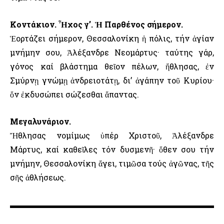
Κοντάκιον. Ἦχος γ’. Ἡ Παρθένος σήμερον.
Ἑορτάζει σήμερον, Θεσσαλονίκη ἡ πόλις, τήν ἁγίαν
μνήμην σου, Ἀλέξανδρε Νεομάρτυς· ταύτης γάρ,
γόνος καί βλάστημα θεῖον πέλων, ἤθλησας, ἐν
Σμύρνῃ γνώμῃ ἀνδρειοτάτῃ, δι’ ἀγάπην τοῦ Κυρίου·
ὅν ἐκδυσώπει σώζεσθαι ἅπαντας.
Μεγαλυνάριον.
Ἤθλησας νομίμως ὑπέρ Χριστοῦ, Ἀλέξανδρε
Μάρτυς, καί καθεῖλες τόν δυσμενῆ· ὅθεν σου τήν
μνήμην, Θεσσαλονίκη ἄγει, τιμῶσα τούς ἀγῶνας, τῆς
σῆς ἀθλήσεως.