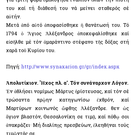
του καί τή διάθεσή του νά μείνει σταθερός σέ
αὐτήν.
Μετά ἀπό αὐτό ἀποφασίσθηκε ἡ θανάτωσή του. Τό
1794 ὁ Ἅγιος Ἀλέξανδρος ἀποκεφαλίσθηκε καί
εἰσῆλθε μέ τόν ἀμαράντινο στέφανο τῆς δόξας στή
χαρά τοῦ Κυρίου του.
Πηγή:
http://www.synaxarion.gr/gr/index.aspx
Ἀπολυτίκιον. Ἦχος πλ. α’. Τόν συνάναρχον Λόγον.
Ἐν ἀθλήσει νομίμως Μάρτυς ἠρίστευσας, καί τόν σέ
τρώσαντα πρῲην κατηγωνίσω ἐχθρόν, καί
Μαρτύρων κοινωνός ὤφθης Ἀλέξανδρε. Ὅθεν ὡς
ἅγιον βλαστόν, Θεσσαλονίκη σε τιμᾷ, καί πόθῳ σοι
ἀνακράζει· Μή διαλίπῃς πρεσβεύων, ἐλεηθῆναι τούς
τιμῶντάς σε.