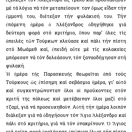
μέ τά λόγια νά τόν μεταπείσουν. Ὅταν ὅμως εἶδαν τήν
ἐμμονή του, διέτεξαν τήν φυλάκισή του. Τήν
ἑπόμενη ἡμέρα ὁ Ἀλέξανδρος ὁδηγήθηκε γιά
δεύτερη φορά στό κριτήριο, ὅπου παρ’ ὅλες τίς
ἀπειλές τῶν Τούρκων χλεύασε καί πάλι τήν πίστη
στό Μωάμεθ καί, ἐπειδή οὔτε μέ τίς κολακεῖες
μπόρεσαν νά τόν δελεάσουν, τόν ξαναοδήγησαν στή
φυλακή.
Ἡ ἡμέρα τῆς Παρασκευῆς θεωρεῖται ἀπό τούς
Τούρκους ὡς ἐπίσημη καί σεβάσμια ἡμέρα, γι’ αὐτό
καί συγκεντρώνονταν ὅλοι οἱ προύχοντες στόν
κριτή τῆς πόλεως καί μετέβαιναν ὅλοι μαζί στό
τζαμί, γιά νά προσευχηθοῦν. Αὐτή τήν ἡμέρα λοιπόν
διάλεξαν γιά νά ὁδηγήσουν τόν Ἅγιο Ἀλέξανδρο καί
πάλι στό κριτήριο, γιά νά τόν ἀνακρίνουν. Ὁ Ἅγιος
γιά τρίτη φορά ὁμολόγησε ἐνώπιον ὅλων τήν πίστη