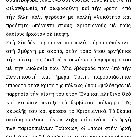
φιλανθρωπία, τή σωφροσύνη καί τήν ἀρετή. Ἀπό
τήν ἄλλη πάλι φερόταν μέ πολλή γλυκύτητα καί
πραότητα ἀπέναντι στούς Χριστιανούς μέ τούς
ὁποίους ἐρχόταν σέ ἐπαφή.
Στή Χίο δέν παρέμεινε γιά πολύ. Πέρασε ἀπέναντι
στή Σμύρνη μέ σκοπό, στόν τόπο ὅπου ἀρνήθηκε
τήν πίστη του, ἐκεῖ νά ἀποπλύνει τό ἁμάρτημά του
μέ τήν ὁμολογία του. Μία ἑβδομάδα πρίν ἀπό τήν
Πεντηκοστή καί ἡμέρα Τρίτη, παρουσιάστηκε
μπροστά στόν κριτή τῆς πόλεως, ὅπου ὁμολόγησε μέ
παρρησία τήν πίστη του στόν Ἕνα καί Ἀληθινό Θεό
καί κατόπιν πέταξε τό δερβίσικο κάλυμμα τῆς
κεφαλῆς του καί φόρεσε τό Χριστιανικό. Τό θέαμα
αὐτό προκάλεσε τήν ἔκπληξη καί συνάμα τήν ὀργή
τῶν παρισταμένων Τούρκων, οἱ ὁποίοι στήν ἀρχή
ἐξέλεξαν τόν Ἀλέξανδρο ὡς τρελό καί προσπάθησαν