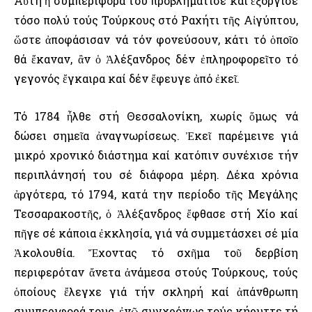
Αὐτή ἡ συμπεριφορά του προβλημάτισε καί ἐξόργισε
τόσο πολύ τούς Τούρκους στό Ραχήτι τῆς Αἰγύπτου,
ὥστε ἀποφάσισαν νά τόν φονεύσουν, κάτι τό ὁποῖο
θά ἔκαναν, ἂν ὁ Ἀλέξανδρος δέν ἐπληροφορεῖτο τό
γεγονός ἔγκαιρα καί δέν ἔφευγε ἀπό ἐκεῖ.
Τό 1784 ἦλθε στή Θεσσαλονίκη, χωρίς ὅμως νά
δώσει σημεῖα ἀναγνωρίσεως. Ἐκεῖ παρέμεινε γιά
μικρό χρονικό διάστημα καί κατόπιν συνέχισε τήν
περιπλάνησή του σέ διάφορα μέρη. Δέκα χρόνια
ἀργότερα, τό 1794, κατά την περίοδο τῆς Μεγάλης
Τεσσαρακοστῆς, ὁ Ἀλέξανδρος ἔφθασε στή Χίο καί
πῆγε σέ κάποια ἐκκλησία, γιά νά συμμετάσχει σέ μία
Ἀκολουθία. Ἔχοντας τό σχῆμα τοῦ δερβίση
περιφερόταν ἄνετα ἀνάμεσα στούς Τούρκους, τούς
ὁποίους ἔλεγχε γιά τήν σκληρή καί ἀπάνθρωπη
συμπεριφορά τους, ἐνῶ συγχρόνως τούς κήρυττε τή