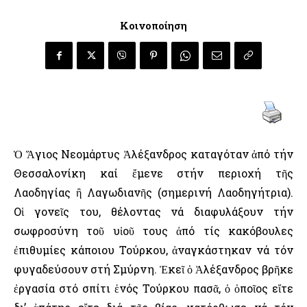
Κοινοποίηση
Ὁ Ἅγιος Νεομάρτυς Ἀλέξανδρος καταγόταν ἀπό τήν
Θεσσαλονίκη καί ἔμενε στήν περιοχή τῆς
Λαοδηγίας ἢ Λαγωδιανῆς (σημερινή Λαοδηγήτρια).
Οἱ γονεῖς του, θέλοντας νά διαφυλάξουν τήν
σωφροσύνη τοῦ υἱοῦ τους ἀπό τίς κακόβουλες
ἐπιθυμίες κάποιου Τούρκου, ἀναγκάστηκαν νά τόν
φυγαδεύσουν στή Σμύρνη. Ἐκεῖ ὁ Ἀλέξανδρος βρῆκε
ἐργασία στό σπίτι ἑνός Τούρκου πασᾶ, ὁ ὁποῖος εἴτε