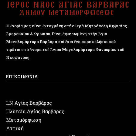
Ἡ ἐνορία μας εἶναι ἐνταγμένη στήν Ἱερά Μητρόπολη Κηφισίας
Ἁμαρουσίου & Ὠρωπου. Εἶναι ἀφιερωμένη στήν Ἅγια
Μεγαλομάρτυρα Βαρβάρα καί ἔχει ἕνα παρεκκλήσιο πού
τιμᾶται στό ὄνομα τοῦ Ἁγιου Μεγαλομάρτυρα Φανουρίου τοῦ
Νεοφανούς.
ΕΠΙΚΟΙΝΩΝΙΑ
Ι.Ν Αγίας Βαρβάρας
Πλατεία Αγίας Βαρβάρας
Μεταμόρφωση
Αττική