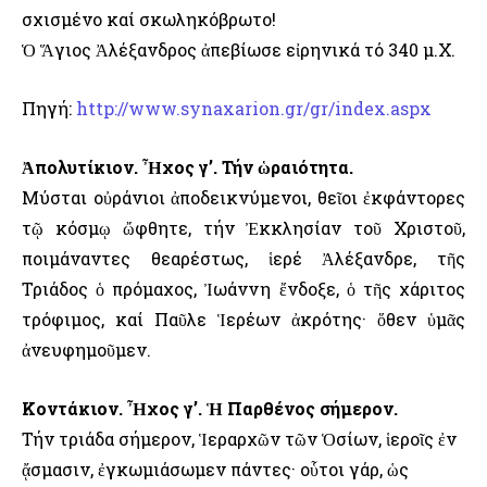
σχισμένο καί σκωληκόβρωτο!
Ὁ Ἅγιος Ἀλέξανδρος ἀπεβίωσε εἰρηνικά τό 340 μ.Χ.
Πηγή:
http://www.synaxarion.gr/gr/index.aspx
Ἀπολυτίκιον. Ἦχος γ’. Τήν ὡραιότητα.
Μύσται οὐράνιοι ἀποδεικνύμενοι, θεῖοι ἐκφάντορες
τῷ κόσμῳ ὤφθητε, τήν Ἐκκλησίαν τοῦ Χριστοῦ,
ποιμάναντες θεαρέστως, ἱερέ Ἀλέξανδρε, τῆς
Τριάδος ὁ πρόμαχος, Ἰωάννη ἔνδοξε, ὁ τῆς χάριτος
τρόφιμος, καί Παῦλε Ἱερέων ἀκρότης· ὅθεν ὑμᾶς
ἀνευφημοῦμεν.
Κοντάκιον. Ἦχος γ’. Ἡ Παρθένος σήμερον.
Τήν τριάδα σήμερον, Ἱεραρχῶν τῶν Ὁσίων, ἱεροῖς ἐν
ᾄσμασιν, ἐγκωμιάσωμεν πάντες· οὗτοι γάρ, ὡς