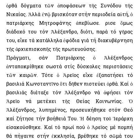
ὀρθά δόγματα τῶν ἀποφάσεων τῆς Συνόδου τῆς
Νικαίας. Ἀλλά ἐνῷ βρισκόταν στήν περιοδεία αὐτή, ὁ
πατριάρχης Μητροφάνης ἀπεβίωσε. Ὅρισε ὅμως
διάδοχό του τόν Ἀλέξανδρο, διότι, παρά τό γῆρας
του, εἶχε τά κατάλληλα ἐφόδια γιά τή διακυβέρνηση
τῆς ἀρχιεπισκοπῆς τῆς πρωτευούσης.
Πράγματι, σάν Πατριάρχης ὁ Ἀλέξανδρος
ἀνταποκρίθηκε σωστά στίς δύσκολες περιστάσεις
τῶν καιρῶν. Τότε ὁ Ἁρεῖος εἶχε ἐξαπατήσει τό
βασιλιά Κωνσταντῖνο ὅτι δῆθεν πιστεύει ὀρθά. Καί ὁ
βασιλιάς διέταξε τόν Ἀλέξανδρο νά ἀφήσει τόν
Ἁρεῖο νά μετέχει τῆς Θείας Κοινωνίας. Ὁ
Ἀλέξανδρος, λυπημένος, προσευχήθηκε στόν Θεό
καί ζήτησε τήν βοήθειά Του. Ἡ δέηση τοῦ Ἱεράρχη
εἰσακούσθηκε. Καί τό πρωί πού ὁ Ἁρεῖος μέ πομπή
θά πήγαινε στήν ἐκκλησία, βρέθηκε τό σῶμά του