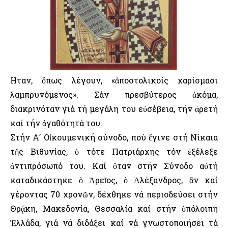
Ηταν, ὅπως λέγουν, «ἀποστολικοίς χαρίσμασι
λαμπρυνόμενος». Σάν πρεσβύτερος ἀκόμα,
διακρινόταν γιά τή μεγάλη του εὐσέβεια, τήν ἀρετή
καί τήν ἀγαθότητά του.
Στήν Α’ Οἰκουμενική σύνοδο, πού ἔγινε στή Νίκαια
τῆς Βιθυνίας, ὁ τότε Πατριάρχης τόν ἐξέλεξε
ἀντιπρόσωπό του. Καί ὅταν στήν Σύνοδο αὐτή
καταδικάστηκε ὁ Ἁρεῖος, ὁ Ἀλέξανδρος, ἂν καί
γέροντας 70 χρονῶν, δέχθηκε νά περιοδεύσει στήν
Θρᾴκη, Μακεδονία, Θεσσαλία καί στήν ὑπόλοιπη
Ἑλλάδα, γιά νά διδάξει καί νά γνωστοποιήσει τά