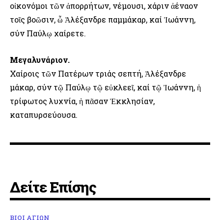
οἰκονόμοι τῶν ἀπορρήτων, νέμουσι, χάριν ἀέναον
τοῖς βοῶσιν, ὦ Ἀλέξανδρε παμμάκαρ, καί Ἰωάννη,
σύν Παύλῳ χαίρετε.
Μεγαλυνάριον.
Χαίροις τῶν Πατέρων τριάς σεπτή, Ἀλέξανδρε
μάκαρ, σύν τῷ Παύλῳ τῷ εὐκλεεῖ, καί τῷ Ἰωάννη, ἡ
τρίφωτος λυχνία, ἡ πᾶσαν Ἐκκλησίαν,
καταπυρσεύουσα.
Δείτε Επίσης
ΒΙΟΙ ΑΓΙΩΝ