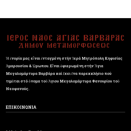
Ἡ ἐνορία μας εἶναι ἐνταγμένη στήν Ἱερά Μητρόπολη Κηφισίας
Ἁμαρουσίου & Ὠρωπου. Εἶναι ἀφιερωμένη στήν Ἅγια
Μεγαλομάρτυρα Βαρβάρα καί ἔχει ἕνα παρεκκλήσιο πού
τιμᾶται στό ὄνομα τοῦ Ἁγιου Μεγαλομάρτυρα Φανουρίου τοῦ
Νεοφανούς.
ΕΠΙΚΟΙΝΩΝΙΑ