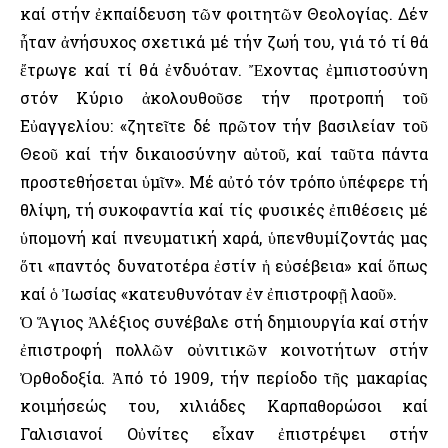
καί στήν ἐκπαίδευση τῶν φοιτητῶν Θεολογίας. Δέν
ἦταν ἀνήσυχος σχετικά μέ τήν ζωή του, γιά τό τί θά
ἔτρωγε καί τί θά ἐνδυόταν. Ἔχοντας ἐμπιστοσύνη
στόν Κύριο ἀκολουθοῦσε τήν προτροπή τοῦ
Εὐαγγελίου: «ζητεῖτε δέ πρῶτον τήν βασιλείαν τοῦ
Θεοῦ καί τήν δικαιοσύνην αὐτοῦ, καί ταῦτα πάντα
προστεθήσεται ὑμῖν». Μέ αὐτό τόν τρόπο ὑπέφερε τή
θλίψη, τή συκοφαντία καί τίς φυσικές ἐπιθέσεις μέ
ὑπομονή καί πνευματική χαρά, ὑπενθυμίζοντάς μας
ὅτι «παντός δυνατοτέρα ἐστίν ἡ εὐσέβεια» καί ὅπως
καί ὁ Ἰωσίας «κατευθυνόταν ἐν ἐπιστροφῇ λαοῦ».
Ὁ Ἅγιος Ἀλέξιος συνέβαλε στή δημιουργία καί στήν
ἐπιστροφή πολλῶν οὐνιτικῶν κοινοτήτων στήν
Ὀρθοδοξία. Ἀπό τό 1909, τήν περίοδο τῆς μακαρίας
κοιμήσεώς του, χιλιάδες Καρπαθορώσοι καί
Γαλισιανοί Οὐνίτες εἶχαν ἐπιστρέψει στήν