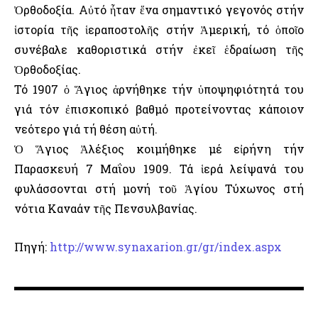
Ὀρθοδοξία. Αὐτό ἦταν ἕνα σημαντικό γεγονός στήν
ἱστορία τῆς ἱεραποστολῆς στήν Ἀμερική, τό ὁποῖο
συνέβαλε καθοριστικά στήν ἐκεῖ ἑδραίωση τῆς
Ὀρθοδοξίας.
Τό 1907 ὁ Ἅγιος ἀρνήθηκε τήν ὑποψηφιότητά του
γιά τόν ἐπισκοπικό βαθμό προτείνοντας κάποιον
νεότερο γιά τή θέση αὐτή.
Ὁ Ἅγιος Ἀλέξιος κοιμήθηκε μέ εἰρήνη τήν
Παρασκευή 7 Μαΐου 1909. Τά ἱερά λείψανά του
φυλάσσονται στή μονή τοῦ Ἁγίου Τύχωνος στή
νότια Καναάν τῆς Πενσυλβανίας.
Πηγή:
http://www.synaxarion.gr/gr/index.aspx