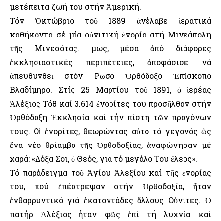
μετέπειτα ζωή του στήν Ἀμερική.
Τόν Ὀκτώβριο τοῦ 1889 ἀνέλαβε ἱερατικά
καθήκοντα σέ μία οὐνιτική ἐνορία στή Μινεάπολη
τῆς Μινεσότας. Ὅμως, μέσα ἀπό διάφορες
ἐκκλησιαστικές περιπέτειες, ἀποφάσισε νά
ἀπευθυνθεῖ στόν Ρῶσο Ὀρθόδοξο Ἐπίσκοπο
Βλαδίμηρο. Στίς 25 Μαρτίου τοῦ 1891, ὁ ἱερέας
Ἀλέξιος Τόθ καί 3.614 ἐνορίτες του προσῆλθαν στήν
Ὀρθόδοξη Ἐκκλησία καί τήν πίστη τῶν προγόνων
τους. Οἱ ἐνορίτες, θεωρώντας αὐτό τό γεγονός ὡς
ἕνα νέο θρίαμβο τῆς Ὀρθοδοξίας, ἀναφώνησαν μέ
χαρά: «Δόξα Σοι, ὁ Θεός, γιά τό μεγάλο Του ἔλεος».
Τό παράδειγμα τοῦ Ἁγίου Ἀλεξίου καί τῆς ἐνορίας
του, πού ἐπέστρεψαν στήν Ὀρθοδοξία, ἦταν
ἐνθαρρυντικό γιά ἑκατοντάδες ἄλλους Οὐνίτες. Ὁ
πατήρ Ἀλέξιος ἦταν φῶς ἐπί τή λυχνία καί