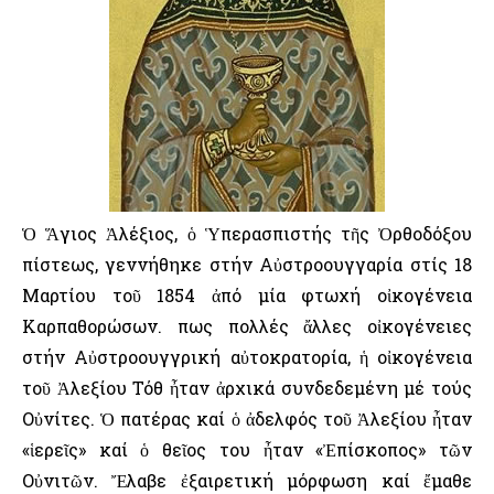
Ὁ Ἅγιος Ἀλέξιος, ὁ Ὑπερασπιστής τῆς Ὀρθοδόξου
πίστεως, γεννήθηκε στήν Αὐστροουγγαρία στίς 18
Μαρτίου τοῦ 1854 ἀπό μία φτωχή οἰκογένεια
Καρπαθορώσων. Ὅπως πολλές ἄλλες οἰκογένειες
στήν Αὐστροουγγρική αὐτοκρατορία, ἡ οἰκογένεια
τοῦ Ἀλεξίου Τόθ ἦταν ἀρχικά συνδεδεμένη μέ τούς
Οὐνίτες. Ὁ πατέρας καί ὁ ἀδελφός τοῦ Ἀλεξίου ἦταν
«ἱερεῖς» καί ὁ θεῖος του ἦταν «Ἐπίσκοπος» τῶν
Οὐνιτῶν. Ἔλαβε ἐξαιρετική μόρφωση καί ἔμαθε