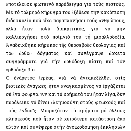
ἀποτελοῦσε φωτεινό παράδειγμα γιά τούς πιστούς.
Μέ τό τολμηρό κήρυγμά του ἐξέθεσε τήν κακόπιστη
διδασκαλία πού εἶχε παραπλανήσει τούς ἀνθρώπους,
ἀλλά ἦταν πολύ διακριτικός, γιά νά μήν
καλλιεργήσει στό ποίμνιό του τή μισαλλοδοξία.
Ἀναδείχθηκε κήρυκας τῆς θεοσεβοῦς θεολογίας καί
τοῦ ὀρθοῦ δόγματος καί συνέγραψε ἀρκετά
συγγράμματα γιά τήν ὀρθόδοξη πίστη καί τόν
ὀρθόδοξο βίο.
Ὁ ἐνάρετος ἱερέας, γιά νά ἀνταπεξέλθει στίς
βιοτικές ἀνάγκες, ἦταν ἀναγκασμένος νά ἐργάζεται
σέ ἕνα φοῦρνο. Ἂν καί τά χρήματά του ἦταν λίγα, δέν
παράλειπε νά δίνει ἐλεημοσύνη στούς φτωχούς καί
τούς ἐνδεεῖς. Μοιραζόταν τά χρήματα μέ ἄλλους
κληρικούς πού ἦταν σέ χειρότερη κατάσταση ἀπό
αὐτόν καί συνέφερε στήν ἀνοικοδόμηση ἐκκλησιῶν