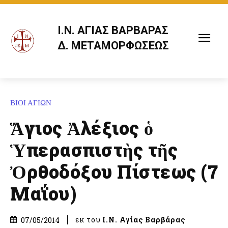
Ι.Ν. ΑΓΙΑΣ ΒΑΡΒΑΡΑΣ
Δ. ΜΕΤΑΜΟΡΦΩΣΕΩΣ
ΒΙΟΙ ΑΓΙΩΝ
Ἅγιος Ἀλέξιος ὁ
Ὑπερασπιστὴς τῆς
Ὀρθοδόξου Πίστεως (7
Μαΐου)
εκ του
Ι.Ν. Αγίας Βαρβάρας
07/05/2014