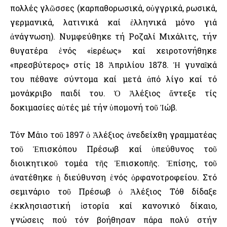
πολλές γλῶσσες (καρπαθορωσικά, οὑγγρικά, ρωσικά,
γερμανικά, λατινικά καί ἑλληνικά μόνο γιά
ἀνάγνωση). Νυμφεύθηκε τή Ροζαλί Μιχάλιτς, τήν
θυγατέρα ἑνός «ἱερέως» καί χειροτονήθηκε
«πρεσβύτερος» στίς 18 Ἀπριλίου 1878. Ἡ γυναῖκά
του πέθανε σύντομα καί μετά ἀπό λίγο καί τό
μονάκριβο παιδί του. Ὁ Ἀλέξιος ἄντεξε τίς
δοκιμασίες αὐτές μέ τήν ὑπομονή τοῦ Ἰώβ.
Τόν Μάιο τοῦ 1897 ὁ Ἀλέξιος ἀνεδείχθη γραμματέας
τοῦ Ἐπισκόπου Πρέσωβ καί ὑπεύθυνος τοῦ
διοικητικοῦ τομέα τῆς Ἐπισκοπῆς. Ἐπίσης, τοῦ
ἀνατέθηκε ἡ διεύθυνση ἑνός ὀρφανοτροφείου. Στό
σεμινάριο τοῦ Πρέσωβ ὁ Ἀλέξιος Τόθ δίδαξε
ἐκκλησιαστική ἱστορία καί κανονικό δίκαιο,
γνώσεις πού τόν βοήθησαν πάρα πολύ στήν