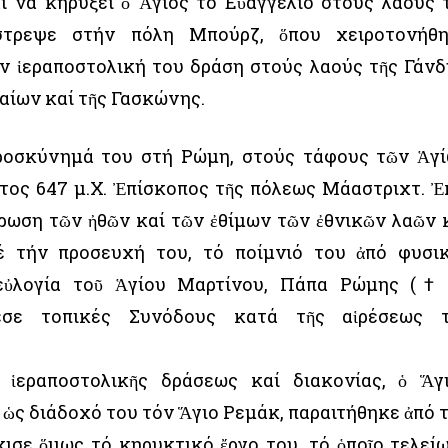
ι νά κηρύξει ὁ Ἅγιος τό Εὐαγγέλιο στούς λαούς 
πέστρεψε στήν πόλη Μπούρζ, ὅπου χειροτονήθ
ν ἱεραποστολική του δράση στούς λαούς τῆς Γάνδ
αίων καί τῆς Γασκώνης.
ροσκύνημά του στή Ρώμη, στούς τάφους τῶν Ἁγ
τος 647 μ.Χ. Ἐπίσκοπος τῆς πόλεως Μάαστριχτ. Ἐ
ρωση τῶν ἠθῶν καί τῶν ἐθίμων τῶν ἐθνικῶν λαῶν 
έ τήν προσευχή του, τό ποίμνιό του ἀπό φυσι
εὐλογία τοῦ Ἁγίου Μαρτίνου, Πάπα Ρώμης (†
λεσε τοπικές Συνόδους κατά τῆς αἱρέσεως 
ἱεραποστολικῆς δράσεως καί διακονίας, ὁ Ἅγ
 ὡς διάδοχό του τόν Ἅγιο Ρεμάκ, παραιτήθηκε ἀπό 
ισε ὅμως τό κηρυκτικό ἔργο του, τό ὁποῖο τελεί