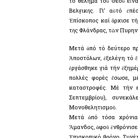
τό θέλημα τοῦ Θεοῦ εἶνα
Βελγικῆς. Γι’ αὐτό ἐ
Ἐπίσκοπος καί ἄρχισε τή
τῆς Φλάνδρας, τῶν Πυρην
Μετά ἀπό τό δεύτερο π
Ἀποστόλων, ἐξελέγη τό ἔ
ἐργάσθηκε γιά τήν ἐξημέ
πολλές φορές ἔσωσε, μ
καταστροφές. Μέ τήν 
Σεπτεμβρίου), συνεκά
Μονοθελητισμοῦ.
Μετά ἀπό τόσα χρόνια 
Ἄμανδος, ἀφοῦ ἐνθρόνισε
Ἐπισκοπικό θρόνο. Συνέχ