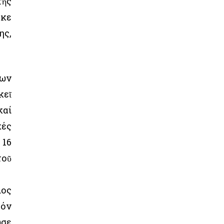
τῆς
ηκε
ης,
ίων
κεῖ
καί
κές
 16
τοῦ
ιος
τόν
ωσε