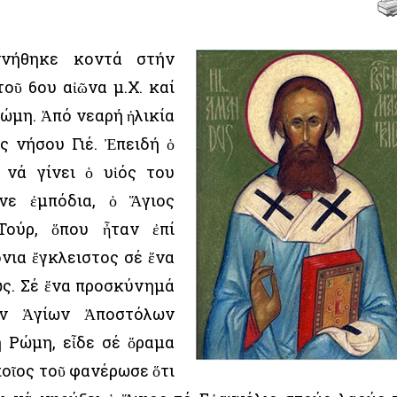
νήθηκε κοντά στήν
τοῦ 6ου αἰῶνα μ.Χ. καί
ώμη. Ἀπό νεαρή ἡλικία
ς νήσου Γιέ. Ἐπειδή ὁ
 νά γίνει ὁ υἱός του
νε ἐμπόδια, ὁ Ἅγιος
ούρ, ὅπου ἦταν ἐπί
νια ἔγκλειστος σέ ἕνα
ως. Σέ ἕνα προσκύνημά
ν Ἁγίων Ἀποστόλων
 Ρώμη, εἶδε σέ ὅραμα
ποῖος τοῦ φανέρωσε ὅτι