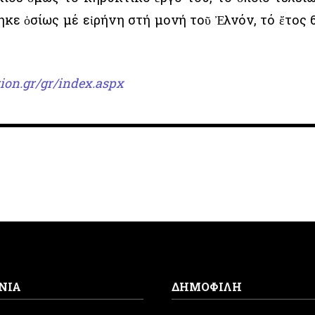
κε ὁσίως μέ εἰρήνη στή μονή τοῦ Ἐλνόν, τό ἔτος 
ion.gr/gr/index.aspx
ΝΙΑ
ΔΗΜΟΦΙΛΗ