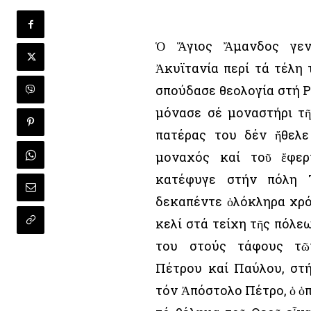
Ὁ Ἅγιος Ἄμανδος γεν
Ἀκυϊτανία περί τά τέλη 
σπούδασε θεολογία στή Ρ
μόνασε σέ μοναστήρι τῆ
πατέρας του δέν ἤθελε
μοναχός καί τοῦ ἔφερ
κατέφυγε στήν πόλη Τ
δεκαπέντε ὁλόκληρα χρό
κελί στά τείχη τῆς πόλε
του στούς τάφους τῶ
Πέτρου καί Παύλου, στή
τόν Ἀπόστολο Πέτρο, ὁ ὁ