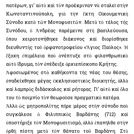
πατέρων, γι’ αὐτὸ καὶ τὸν προέκριναν νὰ σταλεῖ στὴν
Κωνσταντινούπολη, γιὰ τὴν ἕκτη Οἰκουμενικὴ
Σύνοδο κατὰ τῶν Μονοφυσιτῶν. Μετὰ τὸ τέλος τῆς
Συνόδου, ὁ Ἀνδρέας παρέμεινε στὴ βασιλεύουσα,
ὅπου χειροτονήθηκε διάκονος καὶ διορίσθηκε
διευθυντὴς τοῦ ὀρφανοτροφείου «Ἅγιος Παῦλος». Ἡ
ἔξοχη ἐπιμέλεια ποὺ ἀνέπτυξε στὸ φιλανθρωπικὸ
αὐτὸ ἵδρυμα, τὸν ἀνέδειξε ἀρχιεπίσκοπο Κρήτης.
Ἀφοσιωμένος στὰ καθήκοντα τῆς νέας του θέσης,
ἀναδείχθηκε μέγας ἐκκλησιαστικὸς διοικητής, ἀλλὰ
καὶ λαμπρὸς διδάσκαλος καὶ ρήτορας. Γι’ αὐτὸ καὶ ὅλο
του τὸ ποιμνίο τὸν θεωροῦσε πραγματικὰ πατέρα.
Ἀλλὰ ὡς μητροπολίτης πῆρε μέρος στὴν σύνοδο ποὺ
συγκάλεσε ὁ Φιλιππικὸς Βαρδάνης (712) καὶ
ὑποστήριξε τὸν Μονοφυσιτισμό, ἀλλὰ ἐπανῆλθε στὴν
ὀρθὴ πίστη μετὰ τὸν θάνατο τοῦ Βαρδάνη. Στὸ