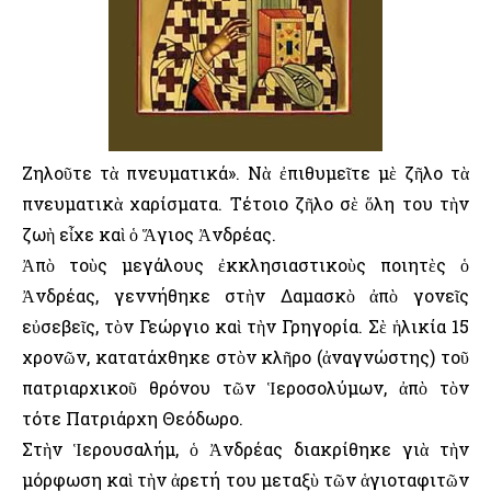
Ζηλοῦτε τὰ πνευματικά». Νὰ ἐπιθυμεῖτε μὲ ζῆλο τὰ
πνευματικὰ χαρίσματα. Τέτοιο ζῆλο σὲ ὅλη του τὴν
ζωὴ εἶχε καὶ ὁ Ἅγιος Ἀνδρέας.
Ἀπὸ τοὺς μεγάλους ἐκκλησιαστικοὺς ποιητὲς ὁ
Ἀνδρέας, γεννήθηκε στὴν Δαμασκὸ ἀπὸ γονεῖς
εὐσεβεῖς, τὸν Γεώργιο καὶ τὴν Γρηγορία. Σὲ ἡλικία 15
χρονῶν, κατατάχθηκε στὸν κλῆρο (ἀναγνώστης) τοῦ
πατριαρχικοῦ θρόνου τῶν Ἱεροσολύμων, ἀπὸ τὸν
τότε Πατριάρχη Θεόδωρο.
Στὴν Ἱερουσαλήμ, ὁ Ἀνδρέας διακρίθηκε γιὰ τὴν
μόρφωση καὶ τὴν ἀρετή του μεταξὺ τῶν ἁγιοταφιτῶν