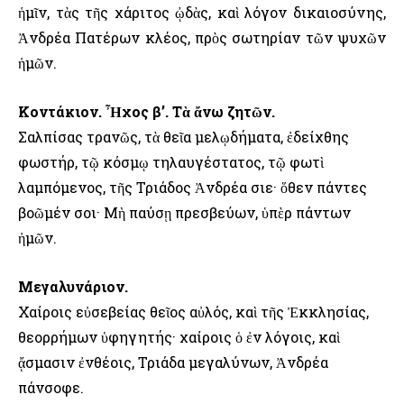
ἡμῖν, τὰς τῆς χάριτος ᾠδὰς, καὶ λόγον δικαιοσύνης,
Ἀνδρέα Πατέρων κλέος, πρὸς σωτηρίαν τῶν ψυχῶν
ἡμῶν.
Κοντάκιον. Ἦχος β’. Τὰ ἄνω ζητῶν.
Σαλπίσας τρανῶς, τὰ θεῖα μελῳδήματα, ἐδείχθης
φωστήρ, τῷ κόσμῳ τηλαυγέστατος, τῷ φωτὶ
λαμπόμενος, τῆς Τριάδος Ἀνδρέα Ὅσιε· ὅθεν πάντες
βοῶμέν σοι· Μὴ παύσῃ πρεσβεύων, ὑπὲρ πάντων
ἡμῶν.
Μεγαλυνάριον.
Χαίροις εὐσεβείας θεῖος αὐλός, καὶ τῆς Ἐκκλησίας,
θεορρήμων ὑφηγητής· χαίροις ὁ ἐν λόγοις, καὶ
ᾄσμασιν ἐνθέοις, Τριάδα μεγαλύνων, Ἀνδρέα
πάνσοφε.