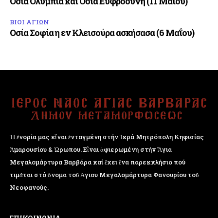
Οσία Ολυμπία και Οσία Ευφροσύνη (11 Μαΐου)
ΒΙΟΙ ΑΓΙΩΝ
Οσία Σοφία η εν Κλεισούρα ασκήσασα (6 Μαΐου)
Ἡ ἐνορία μας εἶναι ἐνταγμένη στήν Ἱερά Μητρόπολη Κηφισίας
Ἁμαρουσίου & Ὠρωπου. Εἶναι ἀφιερωμένη στήν Ἅγια
Μεγαλομάρτυρα Βαρβάρα καί ἔχει ἕνα παρεκκλήσιο πού
τιμᾶται στό ὄνομα τοῦ Ἁγιου Μεγαλομάρτυρα Φανουρίου τοῦ
Νεοφανούς.