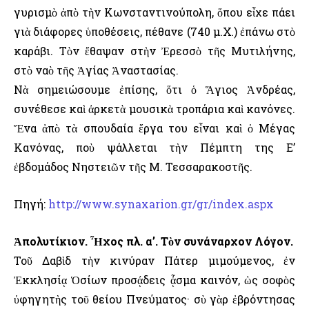
γυρισμὸ ἀπὸ τὴν Κωνσταντινούπολη, ὅπου εἶχε πάει
γιὰ διάφορες ὑποθέσεις, πέθανε (740 μ.Χ.) ἐπάνω στὸ
καράβι. Τὸν ἔθαψαν στὴν Ἐρεσσὸ τῆς Μυτιλήνης,
στὸ ναὸ τῆς Ἁγίας Ἀναστασίας.
Νὰ σημειώσουμε ἐπίσης, ὅτι ὁ Ἅγιος Ἀνδρέας,
συνέθεσε καὶ ἀρκετὰ μουσικὰ τροπάρια καὶ κανόνες.
Ἕνα ἀπὸ τὰ σπουδαία ἔργα του εἶναι καὶ ὁ Μέγας
Κανόνας, ποὺ ψάλλεται τὴν Πέμπτη της Ε’
ἑβδομάδος Νηστειῶν τῆς Μ. Τεσσαρακοστῆς.
Πηγή:
http://www.synaxarion.gr/gr/index.aspx
Ἀπολυτίκιον. Ἦχος πλ. α’. Τὸν συνάναρχον Λόγον.
Τοῦ Δαβὶδ τὴν κινύραν Πάτερ μιμούμενος, ἐν
Ἐκκλησίᾳ Ὁσίων προσᾴδεις ᾆσμα καινόν, ὡς σοφὸς
ὑφηγητὴς τοῦ θείου Πνεύματος· σὺ γὰρ ἐβρόντησας