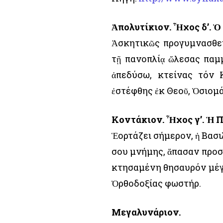
Ἀπολυτίκιον. Ἦχος δ’. Ὁ
Ἀσκητικῶς προγυμνασθεί
τῇ πανοπλίᾳ ὤλεσας παμμ
ἀπεδύσω, κτείνας τόν Κ
ἐστέφθης ἐκ Θεοῦ, Ὁσιομά
Κοvτάκιον. Ἦχος γ’. Ἡ 
Ἑορτάζει σήμερον, ἡ Βασ
σου μνήμης, ἅπασαv προσ
κτησαμένη θησαυρόv μέγ
Ὀρθοδοξίας φωστήρ.
Μεγαλυνάριον.