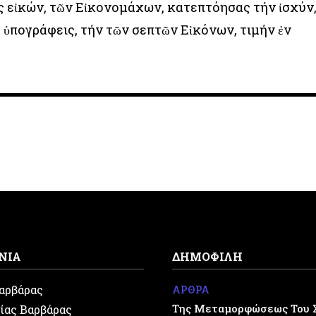
 εἰκών, τῶν Εἰκονομάχων, κατεπτόησας τήν ἰσχύν
α ὑπογράφεις, τήν τῶν σεπτῶν Εἰκόνων, τιμήν ἐν
ΝΙΑ
ΔΗΜΟΦΙΛΗ
Βαρβάρας
ΑΡΘΡΑ
Της Μεταμορφώσεως Του 
ίας Βαρβάρας