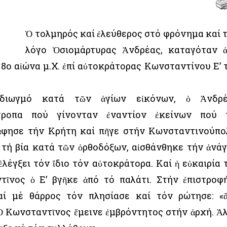
Ὁ τολμηρός καί ἐλεύθερος στό φρόνημα καί 
λόγο Ὁσιομάρτυρας Ἀνδρέας, καταγόταν 
 8ο αἰώνα μ.Χ. ἐπί αὐτοκράτορας Κωνσταντίνου Ε’ 
 διωγμό κατά τῶν ἁγίων εἰκόνων, ὁ Ἀνδρ
τροπα πού γίνονταν ἐναντίον ἐκείνων πού 
 ἄφησε τήν Κρήτη καί πῆγε στήν Κωνσταντινούπο
 τή βία κατά τῶν ὀρθοδόξων, αἰσθάνθηκε τήν ἀνά
λέγξει τόν ἴδιο τόν αὐτοκράτορα. Καί ἡ εὐκαιρία 
ῖνος ὁ Ε’ βγῆκε ἀπό τό παλάτι. Στήν ἐπιστροφ
ί μέ θάρρος τόν πλησίασε καί τόν ρώτησε: «
. Ὁ Κωνσταντῖνος ἔμεινε ἐμβρόντητος στήν ἀρχή. Ἀ