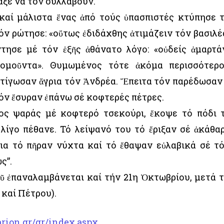
αξε νά τόν συλλάβουν.
καί μάλιστα ἕνας ἀπό τούς ὑπασπιστές κτύπησε 
ν ρώτησε: «οὕτως ἐδιδάχθης ἀτιμάζειν τόν βασιλέα
τησε μέ τόν ἑξῆς ἀθάνατο λόγο: «οὐδείς ἁμαρτά
νομοῦντα». Θυμωμένος τότε ἀκόμα περισσότερ
αστίγωσαν ἄγρια τόν Ἀνδρέα. Ἔπειτα τόν παρέδωσαν
όν ἔσυραν ἐπάνω σέ κοφτερές πέτρες.
ος ψαράς μέ κοφτερό τσεκούρι, ἔκοψε τό πόδι 
 λίγο πέθανε. Τό λείψανό του τό ἔριξαν σέ ἀκάθα
ρια τό πῆραν νύχτα καί τό ἔθαψαν εὐλαβικά σέ τ
ς”.
ῦ ἐπαναλαμβάνεται καί τήν 21η Ὀκτωβρίου, μετά 
καί Πέτρου).
rion.gr/gr/index.aspx