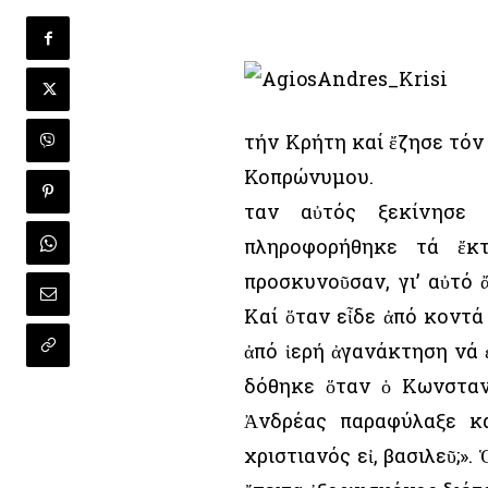
τήν Κρήτη καί ἔζησε τόν
Κοπρώνυμου.
Ὅταν αὐτός ξεκίνησε
πληροφορήθηκε τά ἔκ
προσκυνοῦσαν, γι’ αὐτό
Καί ὅταν εἶδε ἀπό κοντά
ἀπό ἱερή ἀγανάκτηση νά ἐ
δόθηκε ὅταν ὁ Κωνσταντ
Ἀνδρέας παραφύλαξε κα
χριστιανός εἰ, βασιλεῦ;»