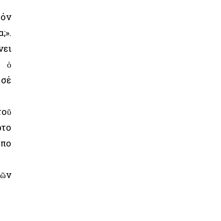
τόν
;».
νει
ο ὁ
 σέ
τοῦ
ρτο
όπο
τῶν