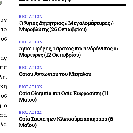
ΒΙΟΙ ΑΓΙΩΝ
τόν
Ὁ Ἅγιος Δημήτριος ὁ Μεγαλομάρτυρας ὁ
ἀπό
Μυροβλύτης(26 Οκτωβρίου)
τοῦ
ΒΙΟΙ ΑΓΙΩΝ
Ἅγιοι Πρόβος, Τάραχος καὶ Ἀνδρόνικος οἱ
Μάρτυρες (12 Οκτωβρίου)
έας
τίς
ΒΙΟΙ ΑΓΙΩΝ
Οσίου Αντωνίου του Μεγάλου
λη.
γκη
ΒΙΟΙ ΑΓΙΩΝ
Οσία Ολυμπία και Οσία Ευφροσύνη (11
τοῦ
Μαΐου)
ή ὁ
ΒΙΟΙ ΑΓΙΩΝ
ἄρα
Οσία Σοφία η εν Κλεισούρα ασκήσασα (6
λλά
Μαΐου)