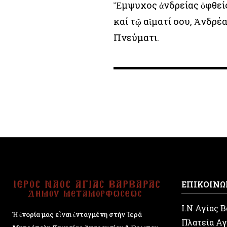
Ἔμψυχος ἀνδρείας ὀφθείς
καί τῷ αἵματί σου, Ἀνδρέ
Πνεύματι.
ΕΠΙΚΟΙΝΩ
Ι.Ν Αγίας 
Ἡ ἐνορία μας εἶναι ἐνταγμένη στήν Ἱερά
Πλατεία Αγ