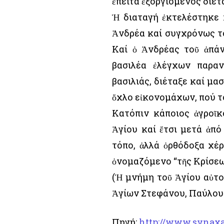
ἔπειτα ἐξοργισμένος διέτ
Ἡ διαταγή ἐκτελέστηκε 
Ἀνδρέα καί συγχρόνως τό
Καί ὁ Ἀνδρέας τοῦ ἀπάν
βασιλέα ἐλέγχων παρα
βασιλιάς, διέταξε καί μ
ὄχλο εἰκονομάχων, πού τ
Κατόπιν κάποιος ἀγροῖκ
Ἁγίου καί ἔτσι μετά ἀπό
τόπο, ἀλλά ὀρθόδοξα χέ
ὀνομαζόμενο “τῆς Κρίσεω
(Ἡ μνήμη τοῦ Ἁγίου αὐτο
Ἁγίων Στεφάνου, Παύλου 
Πηγή:
http://www.synaxa