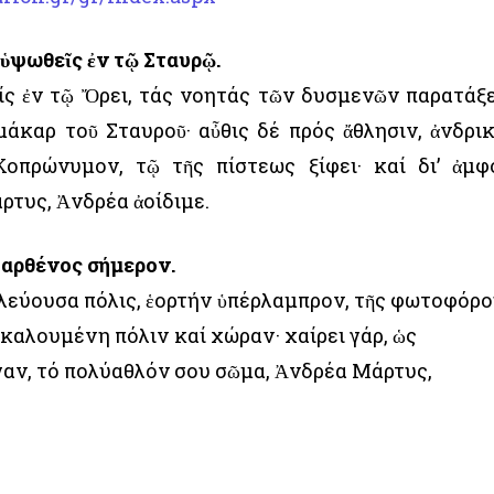
 ὑψωθεῖς ἐν τῷ Σταυρῷ.
ς ἐν τῷ Ὄρει, τάς νοητάς τῶν δυσμενῶν παρατάξε
άκαρ τοῦ Σταυροῦ· αὖθις δέ πρός ἄθλησιν, ἀνδρι
οπρώνυμον, τῷ τῆς πίστεως ξίφει· καί δι’ ἀμφ
ρτυς, Ἀνδρέα ἀοίδιμε.
Παρθένος σήμερον.
ιλεύουσα πόλις, ἑορτήv ὑπέρλαμπρον, τῆς φωτοφόρ
καλουμένη πόλιv καί χώραv· χαίρει γάρ, ὡς
αν, τό πολύαθλόν σου σῶμα, Ἀνδρέα Μάρτυς,