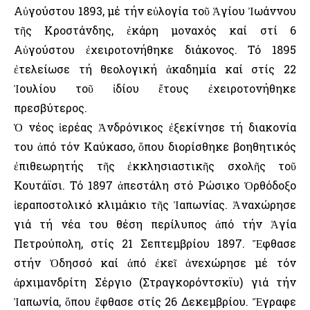
Αὐγούστου 1893, μέ τήν εὐλογία τοῦ Ἁγίου Ἰωάννου
τῆς Κροστάνδης, ἐκάρη μοναχός καί στί 6
Αὐγούστου ἐχειροτονήθηκε διάκονος. Τό 1895
ἐτελείωσε τή θεολογική ἀκαδημία καί στίς 22
Ἰουλίου τοῦ ἰδίου ἔτους ἐχειροτονήθηκε
πρεσβύτερος.
Ὁ νέος ἱερέας Ἀνδρόνικος ἐξεκίνησε τή διακονία
του ἀπό τόν Καύκασο, ὅπου διορίσθηκε βοηθητικός
ἐπιθεωρητής τῆς ἐκκλησιαστικῆς σχολῆς τοῦ
Κουτάϊσι. Τό 1897 ἀπεστάλη στό Ρώσικο Ὀρθόδοξο
ἱεραποστολικό κλιμάκιο τῆς Ἰαπωνίας. Ἀναχώρησε
γιά τή νέα του θέση περίλυπος ἀπό τήν Ἁγία
Πετρούπολη, στίς 21 Σεπτεμβρίου 1897. Ἔφθασε
στήν Ὀδησσό καί ἀπό ἐκεῖ ἀνεχώρησε μέ τόν
ἀρχιμανδρίτη Σέργιο (Στραγκορόντσκϊυ) γιά τήν
Ἰαπωνία, ὅπου ἔφθασε στίς 26 Δεκεμβρίου. Ἔγραφε