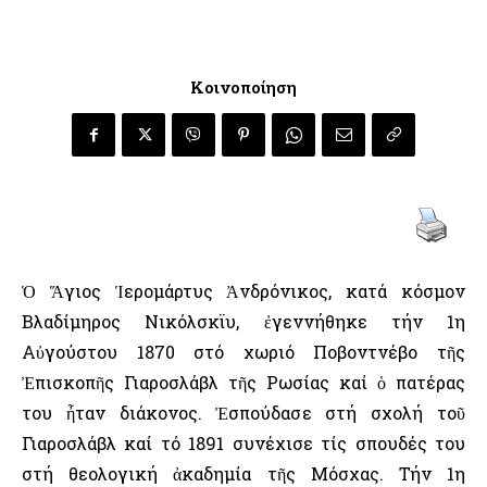
Κοινοποίηση
Ὁ Ἅγιος Ἱερομάρτυς Ἀνδρόνικος, κατά κόσμον
Βλαδίμηρος Νικόλσκϊυ, ἐγεννήθηκε τήν 1η
Αὐγούστου 1870 στό χωριό Ποβοντνέβο τῆς
Ἐπισκοπῆς Γιαροσλάβλ τῆς Ρωσίας καί ὁ πατέρας
του ἦταν διάκονος. Ἐσπούδασε στή σχολή τοῦ
Γιαροσλάβλ καί τό 1891 συνέχισε τίς σπουδές του
στή θεολογική ἀκαδημία τῆς Μόσχας. Τήν 1η