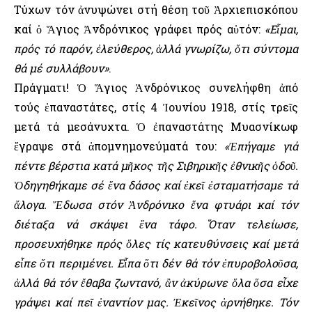
Τύχων τόν ἀνυψώνει στή θέση τοῦ Ἀρχιεπισκόπου
καί ὁ Ἅγιος Ἀνδρόνικος γράφει πρός αὐτόν:
«Εἶμαι,
πρός τό παρόν, ἐλεύθερος, ἀλλά γνωρίζω, ὅτι σύντομα
θά μέ συλλάβουν»
.
Πράγματι! Ὁ Ἅγιος Ἀνδρόνικος συνελήφθη ἀπό
τούς ἐπαναστάτες, στίς 4 Ἰουνίου 1918, στίς τρεῖς
μετά τά μεσάνυχτα. Ὁ ἐπαναστάτης Μυασνίκωφ
ἔγραψε στά ἀπομνημονεύματά του:
«Ἐπήγαμε γιά
πέντε βέρστια κατά μῆκος τῆς Σιβηρικῆς ἐθνικῆς ὁδοῦ.
Ὁδηγηθήκαμε σέ ἕνα δάσος καί ἐκεῖ ἐσταματήσαμε τά
ἄλογα. Ἔδωσα στόν Ἀνδρόνικο ἕνα φτυάρι καί τόν
διέταξα νά σκάψει ἕνα τάφο. Ὅταν τελείωσε,
προσευχήθηκε πρός ὅλες τίς κατευθύνσεις καί μετά
εἶπε ὅτι περιμένει. Εἶπα ὅτι δέν θά τόν ἐπυροβολοῦσα,
ἀλλά θά τόν ἔθαβα ζωντανό, ἂν ἀκύρωνε ὅλα ὅσα εἶχε
γράψει καί πεῖ ἐναντίον μας. Ἐκεῖνος ἀρνήθηκε. Τόν