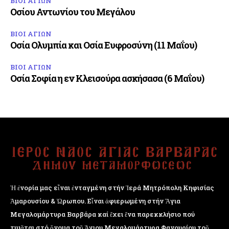
ΒΙΟΙ ΑΓΙΩΝ
Οσίου Αντωνίου του Μεγάλου
ΒΙΟΙ ΑΓΙΩΝ
Οσία Ολυμπία και Οσία Ευφροσύνη (11 Μαΐου)
ΒΙΟΙ ΑΓΙΩΝ
Οσία Σοφία η εν Κλεισούρα ασκήσασα (6 Μαΐου)
Ἡ ἐνορία μας εἶναι ἐνταγμένη στήν Ἱερά Μητρόπολη Κηφισίας
Ἁμαρουσίου & Ὠρωπου. Εἶναι ἀφιερωμένη στήν Ἅγια
Μεγαλομάρτυρα Βαρβάρα καί ἔχει ἕνα παρεκκλήσιο πού
τιμᾶται στό ὄνομα τοῦ Ἁγιου Μεγαλομάρτυρα Φανουρίου τοῦ