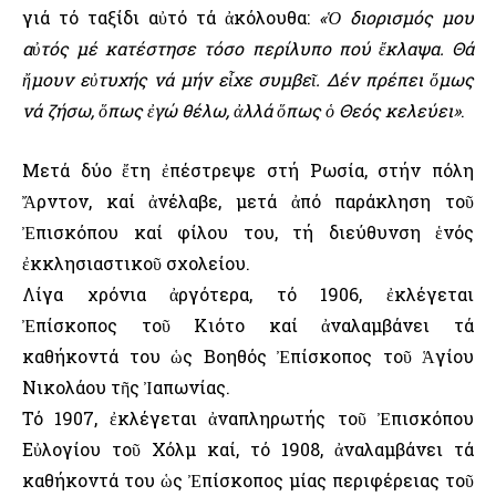
γιά τό ταξίδι αὐτό τά ἀκόλουθα:
«Ὁ διορισμός μου
αὐτός μέ κατέστησε τόσο περίλυπο πού ἔκλαψα. Θά
ἤμουν εὐτυχής νά μήν εἶχε συμβεῖ. Δέν πρέπει ὅμως
νά ζήσω, ὅπως ἐγώ θέλω, ἀλλά ὅπως ὁ Θεός κελεύει»
.
Μετά δύο ἔτη ἐπέστρεψε στή Ρωσία, στήν πόλη
Ἄρντον, καί ἀνέλαβε, μετά ἀπό παράκληση τοῦ
Ἐπισκόπου καί φίλου του, τή διεύθυνση ἑνός
ἐκκλησιαστικοῦ σχολείου.
Λίγα χρόνια ἀργότερα, τό 1906, ἐκλέγεται
Ἐπίσκοπος τοῦ Κιότο καί ἀναλαμβάνει τά
καθήκοντά του ὡς Βοηθός Ἐπίσκοπος τοῦ Ἁγίου
Νικολάου τῆς Ἰαπωνίας.
Τό 1907, ἐκλέγεται ἀναπληρωτής τοῦ Ἐπισκόπου
Εὐλογίου τοῦ Χόλμ καί, τό 1908, ἀναλαμβάνει τά
καθήκοντά του ὡς Ἐπίσκοπος μίας περιφέρειας τοῦ