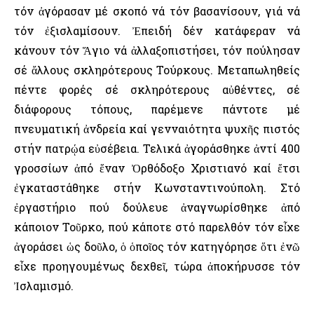
τόν ἀγόρασαν μέ σκοπό νά τόν βασανίσουν, γιά νά
τόν ἐξισλαμίσουν. Ἐπειδή δέν κατάφεραν νά
κάνουν τόν Ἅγιο νά ἀλλαξοπιστήσει, τόν πούλησαν
σέ ἄλλους σκληρότερους Τούρκους. Μεταπωληθείς
πέντε φορές σέ σκληρότερους αὐθέντες, σέ
διάφορους τόπους, παρέμενε πάντοτε μέ
πνευματική ἀνδρεία καί γενναιότητα ψυχῆς πιστός
στήν πατρῴα εὐσέβεια. Τελικά ἀγοράσθηκε ἀντί 400
γροσσίων ἀπό ἕναν Ὀρθόδοξο Χριστιανό καί ἔτσι
ἐγκαταστάθηκε στήν Κωνσταντινούπολη. Στό
ἐργαστήριο πού δούλευε ἀναγνωρίσθηκε ἀπό
κάποιον Τοῦρκο, πού κάποτε στό παρελθόν τόν εἶχε
ἀγοράσει ὡς δοῦλο, ὁ ὁποῖος τόν κατηγόρησε ὅτι ἐνῶ
εἶχε προηγουμένως δεχθεῖ, τώρα ἀποκήρυσσε τόν
Ἰσλαμισμό.