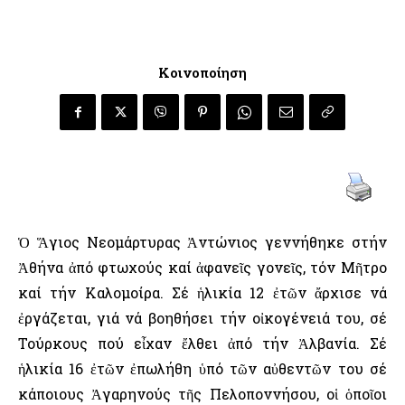
Κοινοποίηση
Ὁ Ἅγιος Νεομάρτυρας Ἀντώνιος γεννήθηκε στήν
Ἀθήνα ἀπό φτωχούς καί ἀφανεῖς γονεῖς, τόν Μῆτρο
καί τήν Καλομοίρα. Σέ ἡλικία 12 ἐτῶν ἄρχισε νά
ἐργάζεται, γιά νά βοηθήσει τήν οἰκογένειά του, σέ
Τούρκους πού εἶχαν ἔλθει ἀπό τήν Ἀλβανία. Σέ
ἡλικία 16 ἐτῶν ἐπωλήθη ὑπό τῶν αὐθεντῶν του σέ
κάποιους Ἀγαρηνούς τῆς Πελοποννήσου, οἱ ὁποῖοι