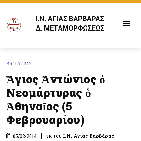
Ι.Ν. ΑΓΙΑΣ ΒΑΡΒΑΡΑΣ
Δ. ΜΕΤΑΜΟΡΦΩΣΕΩΣ
ΒΙΟΙ ΑΓΙΩΝ
Ἅγιος Ἀντώνιος ὁ
Νεομάρτυρας ὁ
Ἀθηναῖος (5
Φεβρουαρίου)
εκ του
Ι.Ν. Αγίας Βαρβάρας
05/02/2014