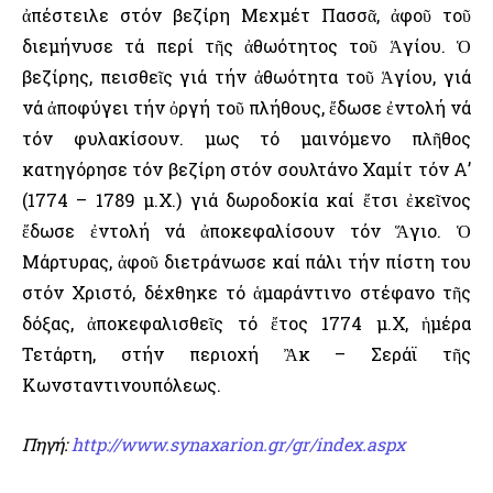
ἀπέστειλε στόν βεζίρη Μεχμέτ Πασσᾶ, ἀφοῦ τοῦ
διεμήνυσε τά περί τῆς ἀθωότητος τοῦ Ἁγίου. Ὁ
βεζίρης, πεισθεῖς γιά τήν ἀθωότητα τοῦ Ἁγίου, γιά
νά ἀποφύγει τήν ὀργή τοῦ πλήθους, ἔδωσε ἐντολή νά
τόν φυλακίσουν. Ὅμως τό μαινόμενο πλῆθος
κατηγόρησε τόν βεζίρη στόν σουλτάνο Χαμίτ τόν Α’
(1774 – 1789 μ.Χ.) γιά δωροδοκία καί ἔτσι ἐκεῖνος
ἔδωσε ἐντολή νά ἀποκεφαλίσουν τόν Ἅγιο. Ὁ
Μάρτυρας, ἀφοῦ διετράνωσε καί πάλι τήν πίστη του
στόν Χριστό, δέχθηκε τό ἁμαράντινο στέφανο τῆς
δόξας, ἀποκεφαλισθεῖς τό ἔτος 1774 μ.Χ, ἡμέρα
Τετάρτη, στήν περιοχή Ἂκ – Σεράϊ τῆς
Κωνσταντινουπόλεως.
Πηγή:
http://www.synaxarion.gr/gr/index.aspx