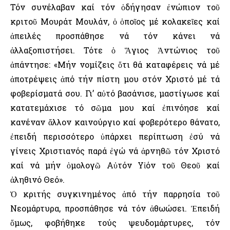
Τόν συνέλαβαν καί τόν ὁδήγησαν ἐνώπιον τοῦ
κριτοῦ Μουράτ Μουλάν, ὁ ὁποῖος μέ κολακεῖες καί
ἀπειλές προσπάθησε νά τόν κάνει νά
ἀλλαξοπιστήσει. Τότε ὁ Ἅγιος Ἀντώνιος τοῦ
ἀπάντησε: «Μήν νομίζεις ὅτι θά καταφέρεις νά μέ
ἀποτρέψεις ἀπό τήν πίστη μου στόν Χριστό μέ τά
φοβερίσματά σου. Γι’ αὐτό βασάνισε, μαστίγωσε καί
κατατεμάχισε τό σῶμα μου καί ἐπινόησε καί
κανέναν ἄλλον καινούργιο καί φοβερότερο θάνατο,
ἐπειδή περισσότερο ὑπάρχει περίπτωση ἐσύ νά
γίνεις Χριστιανός παρά ἐγώ νά ἀρνηθῶ τόν Χριστό
καί νά μήν ὁμολογῶ Αὐτόν Υἱόν τοῦ Θεοῦ καί
ἀληθινό Θεό».
Ὁ κριτής συγκινημένος ἀπό τήν παρρησία τοῦ
Νεομάρτυρα, προσπάθησε νά τόν ἀθωώσει. Ἐπειδή
ὅμως, φοβήθηκε τούς ψευδομάρτυρες, τόν