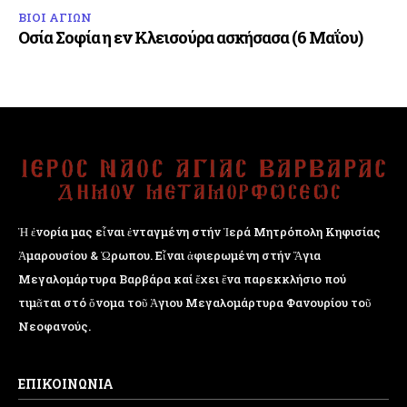
ΒΙΟΙ ΑΓΙΩΝ
Οσία Σοφία η εν Κλεισούρα ασκήσασα (6 Μαΐου)
Ἡ ἐνορία μας εἶναι ἐνταγμένη στήν Ἱερά Μητρόπολη Κηφισίας
Ἁμαρουσίου & Ὠρωπου. Εἶναι ἀφιερωμένη στήν Ἅγια
Μεγαλομάρτυρα Βαρβάρα καί ἔχει ἕνα παρεκκλήσιο πού
τιμᾶται στό ὄνομα τοῦ Ἁγιου Μεγαλομάρτυρα Φανουρίου τοῦ
Νεοφανούς.
ΕΠΙΚΟΙΝΩΝΙΑ