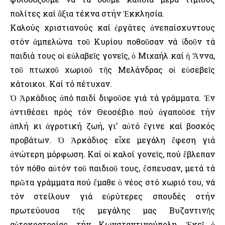
πολίτες καί ἄξια τέκνα στήν Ἐκκλησία.
Καλούς χριστιανούς καί ἐργάτες ἀνεπαίσχυντους
στόν ἀμπελώνα τοῦ Κυρίου ποθοῦσαν νά ἰδοῦν τά
παιδιά τους οἱ εὐλαβεῖς γονεῖς, ὁ Μιχαήλ καί ἡ Ἄννα,
τοῦ πτωχοῦ χωριοῦ τῆς Μελάνδρας οἱ εὐσεβεῖς
κάτοικοι. Καί τό πέτυχαν.
Ὁ Ἀρκάδιος ἀπό παιδί διψοῦσε γιά τά γράμματα. Ἐν
ἀντιθέσει πρός τόν Θεοσέβιο πού ἀγαποῦσε τήν
ἁπλή κι ἀγροτική ζωή, γι’ αὐτό ἔγινε καί βοσκός
προβάτων. Ὁ Ἀρκάδιος εἶχε μεγάλη ἔφεση γιά
ἀνώτερη μόρφωση. Καί οἱ καλοί γονεῖς, πού ἔβλεπαν
τόν πόθο αὐτόν τοῦ παιδιοῦ τους, ἔσπευσαν, μετά τά
πρῶτα γράμματα πού ἔμαθε ὁ νέος στό χωριό του, νά
τόν στείλουν γιά εὐρύτερες σπουδές στήν
πρωτεύουσα τῆς μεγάλης μας Βυζαντινῆς
αὐτοκρατορίας, τήν Κωνσταντινούπολη. Ἐκεῖ ὁ