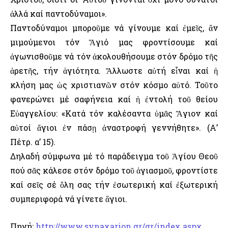
ἀλλά καί παντοδύναμοι».
Παντοδύναμοι μποροῦμε νά γίνουμε καί ἐμεῖς, ἂν
μιμούμενοι τόν Ἅγιό μας φροντίσουμε καί
ἀγωνισθοῦμε νά τόν ἀκολουθήσουμε στόν δρόμο τῆς
ἀρετῆς, τήν ἁγιότητα. Ἄλλωστε αὐτή εἶναι καί ἡ
κλήση μας ὡς χριστιανῶν στόν κόσμο αὐτό. Τοῦτο
φανερώνει μέ σαφήνεια καί ἡ ἐντολή τοῦ θείου
Εὐαγγελίου: «Κατά τόν καλέσαντα ὑμᾶς Ἅγιον καί
αὐτοί ἅγιοι ἐν πάσῃ ἀναστροφή γεννήθητε». (Α’
Πέτρ. α’ 15).
Δηλαδή σύμφωνα μέ τό παράδειγμα τοῦ Ἁγίου Θεοῦ
πού σᾶς κάλεσε στόν δρόμο τοῦ ἁγιασμοῦ, φροντίστε
καί σεῖς σέ ὅλη σας τήν ἐσωτερική καί ἐξωτερική
συμπεριφορά νά γίνετε ἅγιοι.
Πηγή:
http://www.synaxarion.gr/gr/index.aspx