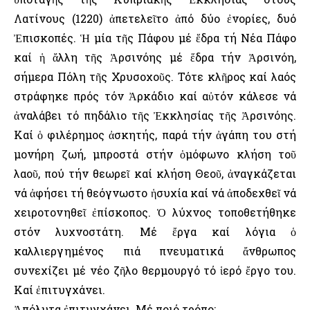
Λατίνους (1220) ἀπετελεῖτο ἀπό δύο ἐνορίες, δυό
Ἐπισκοπές. Ἡ μία τῆς Πάφου μέ ἕδρα τή Νέα Πάφο
καί ἡ ἄλλη τῆς Ἀρσινόης μέ ἕδρα τήν Ἀρσινόη,
σήμερα Πόλη τῆς Χρυσοχοῦς. Τότε κλῆρος καί λαός
στράφηκε πρός τόν Ἀρκάδιο καί αὐτόν κάλεσε νά
ἀναλάβει τό πηδάλιο τῆς Ἐκκλησίας τῆς Ἀρσινόης.
Καί ὁ φιλέρημος ἀσκητής, παρά τήν ἀγάπη του στή
μονήρη ζωή, μπροστά στήν ὁμόφωνο κλήση τοῦ
λαοῦ, πού τήν θεωρεῖ καί κλήση Θεοῦ, ἀναγκάζεται
νά ἀφήσει τή θεόγνωστο ἡσυχία καί νά ἀποδεχθεῖ νά
χειροτονηθεῖ ἐπίσκοπος. Ὁ λύχνος τοποθετήθηκε
στόν λυχνοστάτη. Μέ ἔργα καί λόγια ὁ
καλλιεργημένος πιά πνευματικά ἄνθρωπος
συνεχίζει μέ νέο ζῆλο θερμουργό τό ἱερό ἔργο του.
Καί ἐπιτυγχάνει.
Ἀπόλυτα ἐπιτυγχάνει. Μέ ποιό τρόπο;