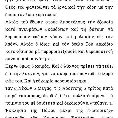
Θεός τοῦ φανερώνει τά ἔργα καί τήν χάρη μέ τήν
ὁποία τόν ἔχει χαριτώσει.
Αὐτός πού ἔδωκε στούς Ἀποστόλους τήν ἐξουσία
κατά πνευμάτων ἀκαθάρτων καί τή δύναμη νά
θεραπεύουν «πᾶσαν νόσον καί μαλακίαν εἰς τόν
λαόν». Αὐτός ὁ ἴδιος καί τόν δοῦλό Του Ἀρκάδιο
κατεκόσμησε μέ παρόμοια ἐξουσία καί θεραπευτική
δύναμη καί ἱκανότητα.
Περνᾶ ὅμως ὁ καιρός. Καί ὁ λύχνος πρέπει νά τεθεῖ
ἐπί τήν λυχνίαν, γιά νά σκορπίσει παντοῦ τό ἱλαρό
φῶς του. Καί ἡ εὐκαιρία παρουσιάστηκε.
Ὅταν ὁ Νίκων ὁ Μέγας, τῆς Ἀρσινόης ὁ τρίτος κατά
σειρά ἐπίσκοπος, ἀφοῦ ἐπί ἔτη πολλά ἐποίμανε τό
ποίμνιό του μέ ὁσιότητα καί δικαιοσύνη, ἀπέθανε. Ἡ
Ἐκκλησία τῆς Πάφου μέχρι τῆς ἐξωτερικῆς»
ὑποταγῆς τῆς Κυπριακῆς Ἐκκλησίας στούς