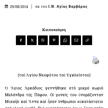
εκ του
Ι.Ν. Αγίας Βαρβάρας
29/08/2014
Κοινοποίηση
(τοῦ Ἁγίου Νεοφύτου τοῦ Ἐγκλείστου)
Ὁ Ἅγιος Ἀρκάδιος γεννήθηκε στό μικρό χωριό
Μελάνδρα τῆς Πάφου. Οἱ γονεῖς του ὀνομάζονταν
Μιχαήλ καί Ἄννα καί ἦσαν ἄνθρωποι εὐκατάστατοι