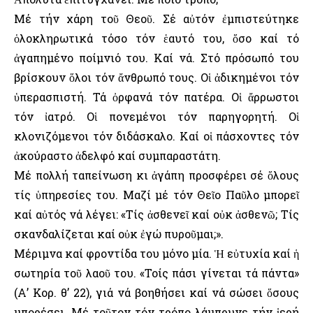
Μέ τήν χάρη τοῦ Θεοῦ. Σέ αὐτόν ἐμπιστεύτηκε
ὁλοκληρωτικά τόσο τόν ἑαυτό του, ὅσο καί τό
ἀγαπημένο ποίμνιό του. Καί νά. Στό πρόσωπό του
βρίσκουν ὅλοι τόν ἄνθρωπό τους. Οἱ ἀδικημένοι τόν
ὑπερασπιστή. Τά ὀρφανά τόν πατέρα. Οἱ ἄρρωστοι
τόν ἰατρό. Οἱ πονεμένοι τόν παρηγορητή. Οἱ
κλονιζόμενοι τόν διδάσκαλο. Καί οἱ πάσχοντες τόν
ἀκούραστο ἀδελφό καί συμπαραστάτη.
Μέ πολλή ταπείνωση κι ἀγάπη προσφέρει σέ ὅλους
τίς ὑπηρεσίες του. Μαζί μέ τόν Θεῖο Παῦλο μπορεῖ
καί αὐτός νά λέγει: «Τίς ἀσθενεῖ καί οὐκ ἀσθενῶ; Τίς
σκανδαλίζεται καί οὐκ ἐγώ πυροῦμαι;».
Μέριμνα καί φροντίδα του μόνο μία. Ἡ εὐτυχία καί ἡ
σωτηρία τοῦ λαοῦ του. «Τοίς πάσι γίνεται τά πάντα»
(Α’ Κορ. θ’ 22), γιά νά βοηθήσει καί νά σώσει ὅσους
μπορέσει. Μέ τοῦτον τόν τρόπο λάμπρυνε τήν ἱερή