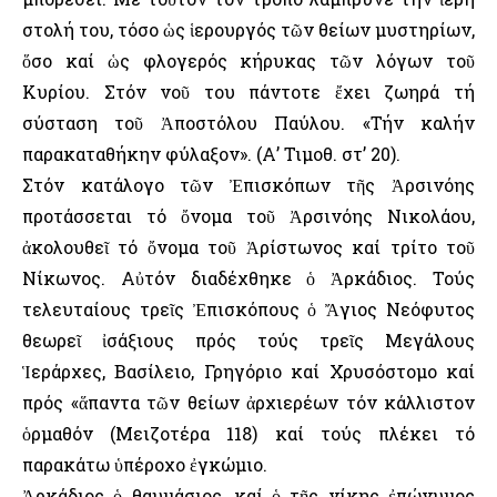
στολή του, τόσο ὡς ἱερουργός τῶν θείων μυστηρίων,
ὅσο καί ὡς φλογερός κήρυκας τῶν λόγων τοῦ
Κυρίου. Στόν νοῦ του πάντοτε ἔχει ζωηρά τή
σύσταση τοῦ Ἀποστόλου Παύλου. «Τήν καλήν
παρακαταθήκην φύλαξον». (Α’ Τιμοθ. στ’ 20).
Στόν κατάλογο τῶν Ἐπισκόπων τῆς Ἀρσινόης
προτάσσεται τό ὄνομα τοῦ Ἀρσινόης Νικολάου,
ἀκολουθεῖ τό ὄνομα τοῦ Ἀρίστωνος καί τρίτο τοῦ
Νίκωνος. Αὐτόν διαδέχθηκε ὁ Ἀρκάδιος. Τούς
τελευταίους τρεῖς Ἐπισκόπους ὁ Ἄγιος Νεόφυτος
θεωρεῖ ἰσάξιους πρός τούς τρεῖς Μεγάλους
Ἱεράρχες, Βασίλειο, Γρηγόριο καί Χρυσόστομο καί
πρός «ἅπαντα τῶν θείων ἀρχιερέων τόν κάλλιστον
ὁρμαθόν (Μειζοτέρα 118) καί τούς πλέκει τό
παρακάτω ὑπέροχο ἐγκώμιο.
Ἀρκάδιος ὁ θαυμάσιος, καί ὁ τῆς νίκης ἐπώνυμος