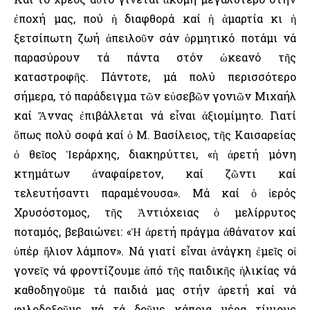
ἐποχή μας, πού ἡ διαφθορά καί ἡ ἁμαρτία κι ἡ
ξετσίπωτη ζωή ἀπειλοῦν σάν ὁρμητικό ποτάμι νά
παρασύρουν τά πάντα στόν ὠκεανό τῆς
καταστροφῆς. Πάντοτε, μά πολύ περισσότερο
σήμερα, τό παράδειγμα τῶν εὐσεβῶν γονιῶν Μιχαήλ
καί Ἄννας ἐπιβάλλεται νά εἶναι ἀξιομίμητο. Γιατί
ὅπως πολύ σοφά καί ὁ Μ. Βασίλειος, τῆς Καισαρείας
ὁ θεῖος Ἱεράρχης, διακηρύττει, «ἡ ἀρετή μόνη
κτημάτων ἀναφαίρετον, καί ζῶντι καί
τελευτήσαντι παραμένουσα». Μά καί ὁ ἱερός
Χρυσόστομος, τῆς Ἀντιόχειας ὁ μελίρρυτος
ποταμός, βεβαιώνει: «Ἡ ἀρετή πράγμα ἀθάνατον καί
ὑπέρ ἥλιον λάμπον». Νά γιατί εἶναι ἀνάγκη ἐμεῖς οἱ
γονεῖς νά φροντίζουμε ἀπό τῆς παιδικῆς ἡλικίας νά
καθοδηγοῦμε τά παιδιά μας στήν ἀρετή καί νά
φιλοδοξοῦμε νά τά δοῦμε κάποια μέρα τίμιους