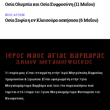
Οσία Ολυμπία και Οσία Ευφροσύνη (11 Μαΐου)
ΒΙΟΙ ΑΓΙΩΝ
Οσία Σοφία η εν Κλεισούρα ασκήσασα (6 Μαΐου)
Ἡ ἐνορία μας εἶναι ἐνταγμένη στήν Ἱερά Μητρόπολη Κηφισίας
Ἁμαρουσίου & Ὠρωπου. Εἶναι ἀφιερωμένη στήν Ἅγια
Μεγαλομάρτυρα Βαρβάρα καί ἔχει ἕνα παρεκκλήσιο πού
τιμᾶται στό ὄνομα τοῦ Ἁγιου Μεγαλομάρτυρα Φανουρίου τοῦ
Νεοφανούς.