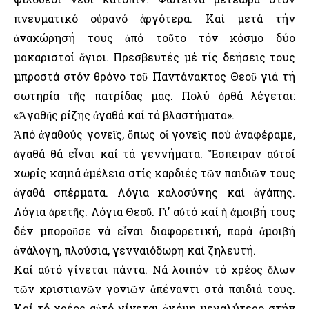
πνευματικό οὐρανό ἀργότερα. Καί μετά τήν
ἀναχώρησή τους ἀπό τοῦτο τόν κόσμο δύο
μακαριστοί ἅγιοι. Πρεσβευτές μέ τίς δεήσεις τους
μπροστά στόν θρόνο τοῦ Παντάνακτος Θεοῦ γιά τή
σωτηρία τῆς πατρίδας μας. Πολύ ὀρθά λέγεται:
«Ἀγαθῆς ρίζης ἀγαθά καί τά βλαστήματα».
Ἀπό ἀγαθούς γονεῖς, ὅπως οἱ γονεῖς πού ἀναφέραμε,
ἀγαθά θά εἶναι καί τά γεννήματα. Ἔσπειραν αὐτοί
χωρίς καμιά ἀμέλεια στίς καρδιές τῶν παιδιῶν τους
ἀγαθά σπέρματα. Λόγια καλοσύνης καί ἀγάπης.
Λόγια ἀρετῆς. Λόγια Θεοῦ. Γι’ αὐτό καί ἡ ἀμοιβή τους
δέν μποροῦσε νά εἶναι διαφορετική, παρά ἀμοιβή
ἀνάλογη, πλούσια, γενναιόδωρη καί ζηλευτή.
Καί αὐτό γίνεται πάντα. Νά λοιπόν τό χρέος ὅλων
τῶν χριστιανῶν γονιῶν ἀπέναντι στά παιδιά τους.
Καί τό χρέος αὐτό γίνεται ἀκόμη μεγαλύτερο στήν