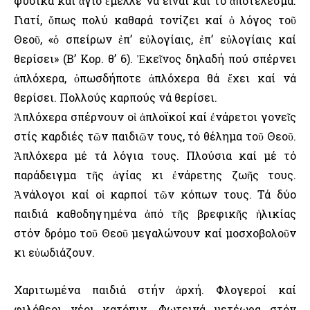
φυσικά καί ἅγιο ἔμελλε νά εἶναι καί τό ἀποτέλεσμα.
Γιατί, ὅπως πολύ καθαρά τονίζει καί ὁ λόγος τοῦ
Θεοῦ, «ὁ σπείρων ἐπ’ εὐλογίαις, ἐπ’ εὐλογίαις καί
θερίσει» (Β’ Κορ. θ’ 6). Ἐκεῖνος δηλαδή πού σπέρνει
ἁπλόχερα, ὁπωσδήποτε ἁπλόχερα θά ἔχει καί νά
θερίσει. Πολλούς καρπούς νά θερίσει.
Ἁπλόχερα σπέρνουν οἱ ἁπλοϊκοί καί ἐνάρετοι γονεῖς
στίς καρδιές τῶν παιδιῶν τους, τό θέλημα τοῦ Θεοῦ.
Ἁπλόχερα μέ τά λόγια τους. Πλούσια καί μέ τό
παράδειγμα τῆς ἁγίας κι ἐνάρετης ζωῆς τους.
Ἀνάλογοι καί οἱ καρποί τῶν κόπων τους. Τά δύο
παιδιά καθοδηγημένα ἀπό τῆς βρεφικῆς ἡλικίας
στόν δρόμο τοῦ Θεοῦ μεγαλώνουν καί μοσχοβολοῦν
κι εὐωδιάζουν.
Χαριτωμένα παιδιά στήν ἀρχή. Φλογεροί καί
φιλόθεοι νέοι κατόπιν. Φωτεινά μετέωρα στόν