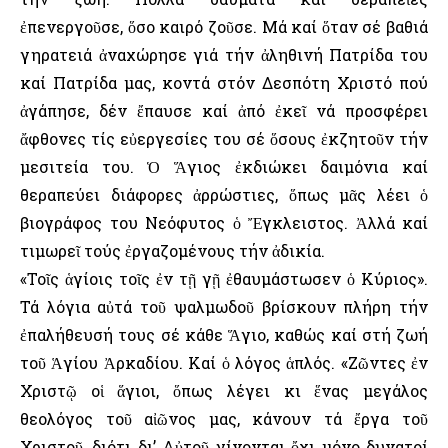
ἐπενεργοῦσε, ὅσο καιρό ζοῦσε. Μά καί ὅταν σέ βαθιά
γηρατειά ἀναχώρησε γιά τήν ἀληθινή Πατρίδα του
καί Πατρίδα μας, κοντά στόν Δεσπότη Χριστό πού
ἀγάπησε, δέν ἔπαυσε καί ἀπό ἐκεῖ νά προσφέρει
ἄφθονες τίς εὐεργεσίες του σέ ὅσους ἐκζητοῦν τήν
μεσιτεία του. Ὁ Ἅγιος ἐκδιώκει δαιμόνια καί
θεραπεύει διάφορες ἀρρώστιες, ὅπως μᾶς λέει ὁ
βιογράφος του Νεόφυτος ὁ Ἔγκλειστος. Ἀλλά καί
τιμωρεῖ τούς ἐργαζομένους τήν ἀδικία.
«Τοῖς ἁγίοις τοῖς ἐν τῇ γῇ ἐθαυμάστωσεν ὁ Κύριος».
Τά λόγια αὐτά τοῦ ψαλμωδοῦ βρίσκουν πλήρη τήν
ἐπαλήθευσή τους σέ κάθε Ἅγιο, καθώς καί στή ζωή
τοῦ Ἁγίου Ἀρκαδίου. Καί ὁ λόγος ἁπλός. «Ζῶντες ἐν
Χριστῷ οἱ ἅγιοι, ὅπως λέγει κι ἕνας μεγάλος
θεολόγος τοῦ αἰῶνος μας, κάνουν τά ἔργα τοῦ
Χριστοῦ, διότι δι’ Αὐτοῦ γίνονται ὄχι μόνο δυνατοί