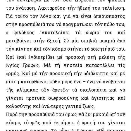
του ἀνάταση. Λαχταροῦσε τήν ἠθική του τελείωση.
Γιά τοῦτο τόν λόγο καί γιά νά εἶναι ἀπερίσπαστος
στήν προσπάθειά του νά πραγματώσει τόν πόθο του,
ὁ φιλόθεος ἐγκαταλείπει τό χωριό του καί
μεταβαίνει στήν ἐξοχή. Σέ μία σπηλιά μακριά ἀπό
τήν κίνηση καί τόν κόσμο στήνει τό ἀσκητήριό του.
Καί ἐκεῖ ἐνδιατρίβει μέ προσοχή στή μελέτη τῆς
Ἁγίας Γραφῆς. Μέ τή νηστεία καταστέλλει τίς
ὁρμές. Καί μέ τήν προσευχή τήν ἀδιάλειπτη καί μέ
πίστη κατορθώνει κάθε μέρα ἕνα – ἕνα νά ἀνεβαίνει
τῆς κλίμακας τῶν ἀρετῶν τά σκαλοπάτια καί νά
γίνεται πρότυπο σωφροσύνης καί ἁγιότητας καί
καλοσύνης καί ἀνώτερης γενικά ζωῆς.
Παρά τήν προσπάθειά του ὅμως νά ζεῖ μακριά ἀπ’ τόν
κόσμο, τό φῶς πού ἐκπέμπει ἡ ἀρετή του γίνεται
πανταχοῦ φανερό. Τό εἶπε ὁ Κύριος. «Οὗ δύναται