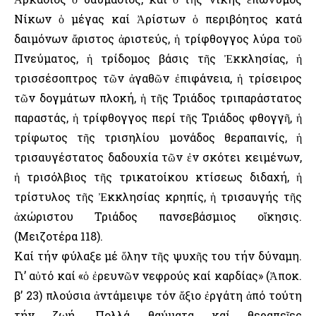
Νίκων ὁ μέγας καί Ἀρίστων ὁ περιβόητος κατά
δαιμόνων ἄριστος ἀριστεύς, ἡ τρίφθογγος λύρα τοῦ
Πνεύματος, ἡ τρίδομος βάσις τῆς Ἐκκλησίας, ἡ
τρισσέσοπτρος τῶν ἀγαθῶν ἐπιφάνεια, ἡ τρίσειρος
τῶν δογμάτων πλοκή, ἡ τῆς Τριάδος τριπαράστατος
παραστάς, ἡ τρίφθογγος περί τῆς Τριάδος φθογγῆ, ἡ
τρίφωτος τῆς τρισηλίου μονάδος θεραπαινίς, ἡ
τρισαυγέστατος δαδουχία τῶν ἐν σκότει κειμένων,
ἡ τρισόλβιος τῆς τρικατοίκου κτίσεως διδαχή, ἡ
τρίστυλος τῆς Ἐκκλησίας κρηπίς, ἡ τρισαυγής τῆς
ἀχώριστου Τριάδος πανσεβάσμιος οἴκησις.
(Μειζοτέρα 118).
Καί τήν φύλαξε μέ ὅλην τῆς ψυχῆς του τήν δύναμη.
Γι’ αὐτό καί «ὁ ἐρευνῶν νεφρούς καί καρδίας» (Ἀποκ.
β’ 23) πλούσια ἀντάμειψε τόν ἄξιο ἐργάτη ἀπό τούτη
τήν ζωή. Πολλά θαύματα καί θεραπεῖες