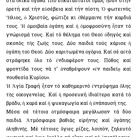
στά ὑλικά ἀγαθά. Πιό εὐκατάστατοι ὅμως ἦσαν στήν
ἀρετή καί τήν εὐσέβεια καί τήν πίστη. Ὁ φωτεινός
Ἥλιος, ὁ Χριστός, φώτιζε κι ἐθέρμαινε τήν καρδιά
τους. Ἡ ἀμοιβαία ἀγάπη καί ἡ ὁμοφροσύνη ἦταν τό
γνώρισμά τους. Καί τό θέλημα τοῦ Θεοῦ ὁδηγός καί
σκοπός τῆς ζωῆς τους. Δύο παιδιά τούς χάρισε ἡ
ἀγάπη τοῦ Θεοῦ. Δύο χαριτωμένα ἀγόρια. Καί σέ αὐτά
στράφηκε ὅλο τό ἐνδιαφέρον τους. Πόθος καί
φροντίδα τους νά τ’ ἀναθρέψουν «ἐν παιδείᾳ καί
νουθεσία Κυρίου».
Ἡ Ἁγία Γραφή ἦταν τό καθημερινό ἐντρύφημα ὅλης
τῆς οἰκογενείας. Καί ἡ προσευχή ἰδιαίτερα κατά τό
βράδυ, ἡ χαρά καί ἡ ψυχαγωγία καί ἡ ἀνάπαυσή της.
Μέσα σέ τέτοια ἀτμόσφαιρα μεγάλωσαν τά δύο
παιδιά. Ἀτμόσφαιρα βαθιάς εἰρήνης καί ἀγάπης
ἀληθινῆς. Μέ τέτοιες ἅγιες ρίζες, λοιπόν, ζηλευτό