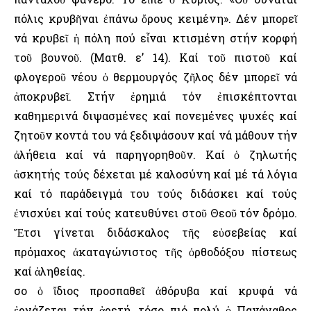
πόλις κρυβῆναι ἐπάνω ὄρους κειμένη». Δέν μπορεῖ
νά κρυβεῖ ἡ πόλη πού εἶναι κτισμένη στήν κορφή
τοῦ βουνοῦ. (Ματθ. ε’ 14). Καί τοῦ πιστοῦ καί
φλογεροῦ νέου ὁ θερμουργός ζῆλος δέν μπορεῖ νά
ἀποκρυβεῖ. Στήν ἐρημιά τόν ἐπισκέπτονται
καθημερινά διψασμένες καί πονεμένες ψυχές καί
ζητοῦν κοντά του νά ξεδιψάσουν καί νά μάθουν τήν
ἀλήθεια καί νά παρηγορηθοῦν. Καί ὁ ζηλωτής
ἀσκητής τούς δέχεται μέ καλοσύνη καί μέ τά λόγια
καί τό παράδειγμά του τούς διδάσκει καί τούς
ἐνισχύει καί τούς κατευθύνει στοῦ Θεοῦ τόν δρόμο.
Ἔτσι γίνεται διδάσκαλος τῆς εὐσεβείας καί
πρόμαχος ἀκαταγώνιστος τῆς ὀρθοδόξου πίστεως
καί ἀληθείας.
Ὅσο ὁ ἴδιος προσπαθεῖ ἀθόρυβα καί κρυφά νά
ἐργάζεται τήν ἀρετή, τόσο πιό πολύ ὁ Πανάγαθος