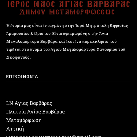
Ἡ ἐνορία μας εἶναι ἐνταγμένη στήν Ἱερά Μητρόπολη Κηφισίας
Ἁμαρουσίου & Ὠρωπου. Εἶναι ἀφιερωμένη στήν Ἅγια
Μεγαλομάρτυρα Βαρβάρα καί ἔχει ἕνα παρεκκλήσιο πού
τιμᾶται στό ὄνομα τοῦ Ἁγιου Μεγαλομάρτυρα Φανουρίου τοῦ
Νεοφανούς.
ΕΠΙΚΟΙΝΩΝΙΑ
Ι.Ν Αγίας Βαρβάρας
Πλατεία Αγίας Βαρβάρας
Μεταμόρφωση
Αττική