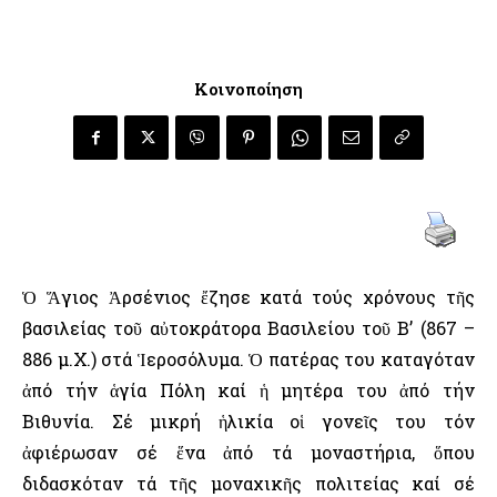
Κοινοποίηση
Ὁ Ἅγιος Ἀρσένιος ἔζησε κατά τούς χρόνους τῆς
βασιλείας τοῦ αὐτοκράτορα Βασιλείου τοῦ Β’ (867 –
886 μ.Χ.) στά Ἱεροσόλυμα. Ὁ πατέρας του καταγόταν
ἀπό τήν ἁγία Πόλη καί ἡ μητέρα του ἀπό τήν
Βιθυνία. Σέ μικρή ἡλικία οἱ γονεῖς του τόν
ἀφιέρωσαν σέ ἕνα ἀπό τά μοναστήρια, ὅπου
διδασκόταν τά τῆς μοναχικῆς πολιτείας καί σέ