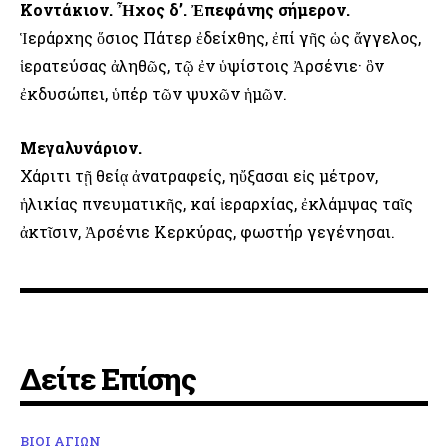
Κοντάκιον. Ἦχος δ’. Ἐπεφάνης σήμερον.
Ἱεράρχης ὅσιος Πάτερ ἐδείχθης, ἐπί γῆς ὡς ἄγγελος,
ἱερατεύσας ἀληθῶς, τῷ ἐν ὑψίστοις Ἀρσένιε· ὃν
ἐκδυσώπει, ὑπέρ τῶν ψυχῶν ἡμῶν.
Μεγαλυνάριον.
Χάριτι τῇ θείᾳ ἀνατραφείς, ηὔξασαι εἰς μέτρον,
ἡλικίας πνευματικῆς, καί ἱεραρχίας, ἐκλάμψας ταῖς
ἀκτῖσιν, Ἀρσένιε Κερκύρας, φωστήρ γεγένησαι.
Δείτε Επίσης
ΒΙΟΙ ΑΓΙΩΝ