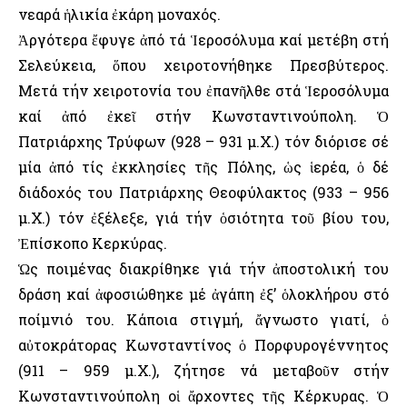
νεαρά ἡλικία ἐκάρη μοναχός.
Ἀργότερα ἔφυγε ἀπό τά Ἱεροσόλυμα καί μετέβη στή
Σελεύκεια, ὅπου χειροτονήθηκε Πρεσβύτερος.
Μετά τήν χειροτονία του ἐπανῆλθε στά Ἱεροσόλυμα
καί ἀπό ἐκεῖ στήν Κωνσταντινούπολη. Ὁ
Πατριάρχης Τρύφων (928 – 931 μ.Χ.) τόν διόρισε σέ
μία ἀπό τίς ἐκκλησίες τῆς Πόλης, ὡς ἱερέα, ὁ δέ
διάδοχός του Πατριάρχης Θεοφύλακτος (933 – 956
μ.Χ.) τόν ἐξέλεξε, γιά τήν ὁσιότητα τοῦ βίου του,
Ἐπίσκοπο Κερκύρας.
Ὡς ποιμένας διακρίθηκε γιά τήν ἀποστολική του
δράση καί ἀφοσιώθηκε μέ ἀγάπη ἐξ’ ὁλοκλήρου στό
ποίμνιό του. Κάποια στιγμή, ἄγνωστο γιατί, ὁ
αὐτοκράτορας Κωνσταντίνος ὁ Πορφυρογέννητος
(911 – 959 μ.Χ.), ζήτησε νά μεταβοῦν στήν
Κωνσταντινούπολη οἱ ἄρχοντες τῆς Κέρκυρας. Ὁ