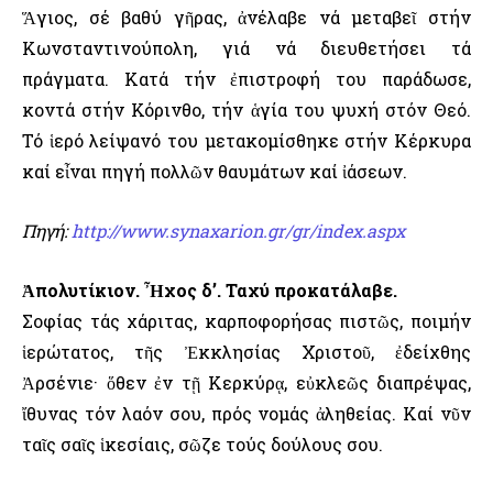
Ἅγιος, σέ βαθύ γῆρας, ἀνέλαβε νά μεταβεῖ στήν
Κωνσταντινούπολη, γιά νά διευθετήσει τά
πράγματα. Κατά τήν ἐπιστροφή του παράδωσε,
κοντά στήν Κόρινθο, τήν ἁγία του ψυχή στόν Θεό.
Τό ἱερό λείψανό του μετακομίσθηκε στήν Κέρκυρα
καί εἶναι πηγή πολλῶν θαυμάτων καί ἰάσεων.
Πηγή:
http://www.synaxarion.gr/gr/index.aspx
Ἀπολυτίκιον. Ἦχος δ’. Ταχύ προκατάλαβε.
Σοφίας τάς χάριτας, καρποφορήσας πιστῶς, ποιμήν
ἱερώτατος, τῆς Ἐκκλησίας Χριστοῦ, ἐδείχθης
Ἀρσένιε· ὅθεν ἐν τῇ Κερκύρᾳ, εὐκλεῶς διαπρέψας,
ἴθυνας τόν λαόν σου, πρός νομάς ἀληθείας. Καί νῦν
ταῖς σαῖς ἱκεσίαις, σῶζε τούς δούλους σου.