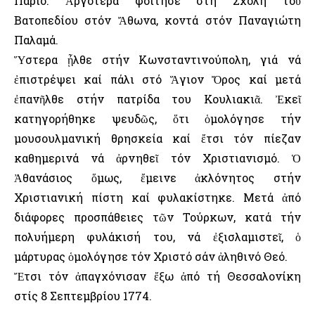
Πάριο. Ἀργότερα φοίτησε στή Σχολή τοῦ
Βατοπεδίου στόν Ἄθωνα, κοντά στόν Παναγιώτη
Παλαμά.
Ὕστερα ᾖλθε στήν Κωνσταντινούπολη, γιά νά
ἐπιστρέψει καί πάλι στό Ἅγιον Ὄρος καί μετά
ἐπανῆλθε στήν πατρίδα του Κουλιακιᾶ. Ἐκεῖ
κατηγορήθηκε ψευδῶς, ὅτι ὁμολόγησε τήν
μουσουλμανική θρησκεία καί ἔτσι τόν πίεζαν
καθημερινά νά ἀρνηθεῖ τόν Χριστιανισμό. Ὁ
Ἀθανάσιος ὅμως, ἔμεινε ἀκλόνητος στήν
Χριστιανική πίστη καί φυλακίστηκε. Μετά ἀπό
διάφορες προσπάθειες τῶν Τούρκων, κατά τήν
πολυήμερη φυλάκισή του, νά ἐξισλαμιστεῖ, ὁ
μάρτυρας ὁμολόγησε τόν Χριστό σάν ἀληθινό Θεό.
Ἔτσι τόν ἀπαγχόνισαν ἔξω ἀπό τή Θεσσαλονίκη
στίς 8 Σεπτεμβρίου 1774.