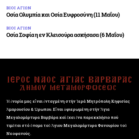
ΒΙΟΙ ΑΓΙΩΝ
Οσία Ολυμπία και Οσία Ευφροσύνη (11 Μαΐου)
ΒΙΟΙ ΑΓΙΩΝ
Οσία Σοφία η εν Κλεισούρα ασκήσασα (6 Μαΐου)
Ἡ ἐνορία μας εἶναι ἐνταγμένη στήν Ἱερά Μητρόπολη Κηφισίας
Ἁμαρουσίου & Ὠρωπου. Εἶναι ἀφιερωμένη στήν Ἅγια
Μεγαλομάρτυρα Βαρβάρα καί ἔχει ἕνα παρεκκλήσιο πού
τιμᾶται στό ὄνομα τοῦ Ἁγιου Μεγαλομάρτυρα Φανουρίου τοῦ
Νεοφανούς.