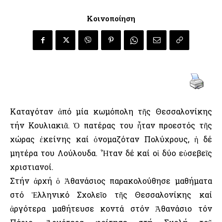
Κοινοποίηση
Καταγόταν ἀπό μία κωμόπολη τῆς Θεσσαλονίκης
τήν Κουλιακιᾶ. Ὁ πατέρας του ἦταν προεστός τῆς
χώρας ἐκείνης καί ὀνομαζόταν Πολύχρους, ἡ δέ
μητέρα του Λούλουδα. Ἦταν δέ καί οἱ δύο εὐσεβεῖς
χριστιανοί.
Στήν ἀρχή ὁ Ἀθανάσιος παρακολούθησε μαθήματα
στό Ἑλληνικό Σχολεῖο τῆς Θεσσαλονίκης καί
ἀργότερα μαθήτευσε κοντά στόν Ἀθανάσιο τόν