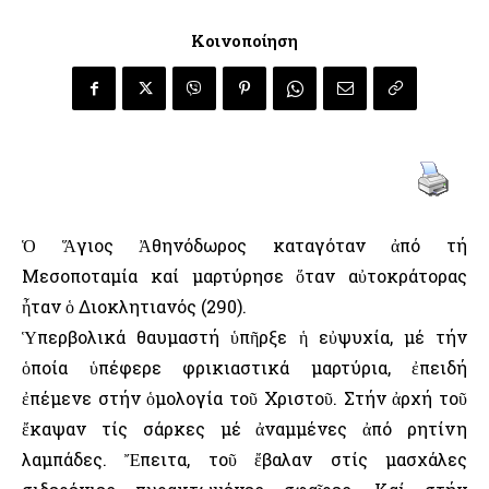
Κοινοποίηση
Ὁ Ἅγιος Ἀθηνόδωρος καταγόταν ἀπό τή
Μεσοποταμία καί μαρτύρησε ὅταν αὐτοκράτορας
ἦταν ὁ Διοκλητιανός (290).
Ὑπερβολικά θαυμαστή ὑπῆρξε ἡ εὐψυχία, μέ τήν
ὁποία ὑπέφερε φρικιαστικά μαρτύρια, ἐπειδή
ἐπέμενε στήν ὁμολογία τοῦ Χριστοῦ. Στήν ἀρχή τοῦ
ἔκαψαν τίς σάρκες μέ ἀναμμένες ἀπό ρητίνη
λαμπάδες. Ἔπειτα, τοῦ ἔβαλαν στίς μασχάλες