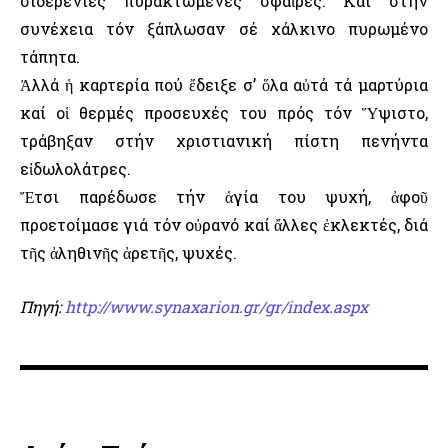
σιδερένιες πυρακτωμένες σφαῖρες. Καί στήν
συνέχεια τόν ξάπλωσαν σέ χάλκινο πυρωμένο
τάπητα.
Ἀλλά ἡ καρτερία πού ἔδειξε σ’ ὅλα αὐτά τά μαρτύρια
καί οἱ θερμές προσευχές του πρός τόν Ὕψιστο,
τράβηξαν στήν χριστιανική πίστη πενήντα
εἰδωλολάτρες.
Ἔτσι παρέδωσε τήν ἁγία του ψυχή, ἀφοῦ
προετοίμασε γιά τόν οὐρανό καί ἄλλες ἐκλεκτές, διά
τῆς ἀληθινῆς ἀρετῆς, ψυχές.
Πηγή:
http://www.synaxarion.gr/gr/index.aspx