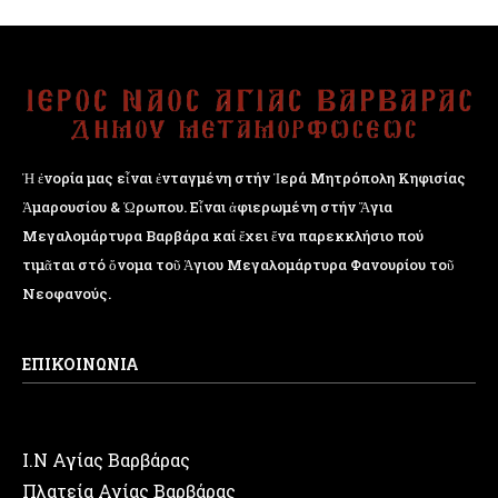
Ἡ ἐνορία μας εἶναι ἐνταγμένη στήν Ἱερά Μητρόπολη Κηφισίας
Ἁμαρουσίου & Ὠρωπου. Εἶναι ἀφιερωμένη στήν Ἅγια
Μεγαλομάρτυρα Βαρβάρα καί ἔχει ἕνα παρεκκλήσιο πού
τιμᾶται στό ὄνομα τοῦ Ἁγιου Μεγαλομάρτυρα Φανουρίου τοῦ
Νεοφανούς.
ΕΠΙΚΟΙΝΩΝΙΑ
Ι.Ν Αγίας Βαρβάρας
Πλατεία Αγίας Βαρβάρας