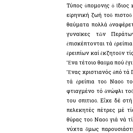
Τύπος ὑπομονῆς ὁ ἴδιος 
εἰρηνική ζωή τοῦ πιστοῦ
θαύματα πολλά ἀναφέρετα
γυναῖκες τῶν Περάτ
ἐπισκέπτονται τά ἐρείπι
ἐρειπίων καί ἐκζητοῦν τί
Ἕνα τέτοιο θαῦμα πού ἔγιν
Ἕνας χριστιανός ἀπό τά Π
τά ἐρείπια τοῦ Ναοῦ το
φτιαγμένο τό ἀνώφλι τοῦ
του σπιτιοῦ. Εἶχε δέ στ
πελεκητές πέτρες μέ τί
θύρας τοῦ Ναοῦ γιά νά τί
νύχτα ὅμως παρουσιάστ