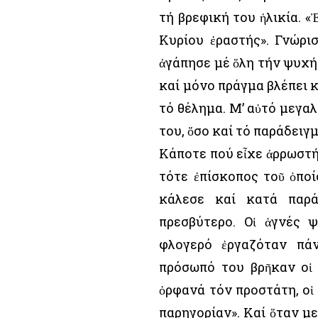
τή βρεφική του ἡλικία. 
Κυρίου ἐραστής». Γνώρι
ἀγάπησε μέ ὅλη τήν ψυχή
καί μόνο πράγμα βλέπει κ
τό θέλημα. Μ’ αὐτό μεγαλ
του, ὅσο καί τό παράδειγμ
Κάποτε πού εἶχε ἀρρωστήσ
τότε ἐπίσκοπος τοῦ ὁποί
κάλεσε καί κατά παρά
πρεσβύτερο. Οἱ ἁγνές 
φλογερό ἐργαζόταν πά
πρόσωπό του βρῆκαν οἱ 
ὀρφανά τόν προστάτη, οἱ 
παρηγορίαν». Καί ὅταν μ