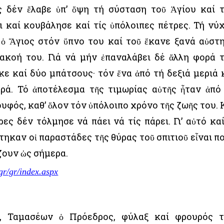
 δέν ἔλαβε ὑπ’ ὄψη τή σύσταση τοῦ Ἁγίου καί 
 καί κουβάλησε καί τίς ὑπόλοιπες πέτρες. Τή νύ
 ὁ Ἅγιος στόν ὕπνο του καί τοῦ ἔκανε ξανά αὐστ
ακοή του. Γιά νά μήν ἐπαναλάβει δέ ἄλλη φορά 
κε καί δύο μπάτσους· τόν ἕνα ἀπό τή δεξιά μεριά 
ερά. Τό ἀποτέλεσμα τῆς τιμωρίας αὐτῆς ἦταν ἀπό
ουφός, καθ’ ὅλον τόν ὑπόλοιπο χρόνο τῆς ζωῆς του. 
ες δέν τόλμησε νά πάει νά τίς πάρει. Γι’ αὐτό καί
στηκαν οἱ παραστάδες τῆς θύρας τοῦ σπιτιοῦ εἶναι π
ζουν ὡς σήμερα.
gr/gr/index.aspx
, Ταμασέων ὁ Πρόεδρος, φύλαξ καί φρουρός 