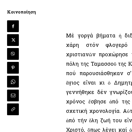
Κοινοποίηση
Μέ γοργά βήματα ἡ διδ
χάρη στόν φλογερό
χριστιανῶν προχώρησε 
πόλη τῆς Ταμασσοῦ τῆς Κ
πού παρουσιάσθηκαν σ’
ἅγιος εἶναι κι ὁ Δημητ
γεννήθηκε δέν γνωρίζο
χρόνος ἔσβησε ἀπό τῆς
σχετική χρονολογία. Αὐ
ἀπό τήν ὅλη ζωή του εἶν
Χριστό, ὅπως λέγει καί 