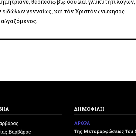
ημητριανέ, θεσπεσίῳ βίῳ σου καί γλυκύτητι λόγων,
ν εἰδώλων γενναίως, καί τόν Χριστόν ἐνώκησας
ί αὐγαζόμενος.
ΝΙΑ
ΔΗΜΟΦΙΛΗ
Βαρβάρας
ΑΡΘΡΑ
Της Μεταμορφώσεως Του 
ίας Βαρβάρας