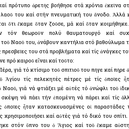
καί πρότυπο ἀρετῆς βοήθησε στά χρόνια ἐκεῖνα σ
 λαοῦ του καί στήν πνευματική του ἄνοδο. Ἀλλά 
ι ὅτι ἔκαμε ὅταν ζοῦσε, μά καί ὅταν κοιμήθηκε.
ων τόν θεωροῦν πολύ θαυματουργό καί συχ
α τοῦ Ναοῦ του, ἀνάβουν καντήλια στό βαθούλωμα 
ς πρεσβεῖες του στά προβλήματα καί τίς ἀνάγκες το
ε πρό καιροῦ εἶναι καί τοῦτο:
έρα, γιά τό κτίσιμο τοῦ σπιτιοῦ του πῆγε καί πῆρε 
ῦ Ἁγίου τίς πελεκητές πέτρες μέ τίς ὁποῖες ἦ
 Ναοῦ, γιά νά φτιάξει μέ αὐτές τό ἀνώφλι τοῦ ἰδι
ή σκέψη νά πάει τήν ἑπομένη νά πάρει καί τίς ἄλ
ς ὁποῖες ἦταν κατασκευασμένες οἱ παραστάδες 
ς χρησιμοποιήσει καί αὐτές γιά τό δικό του σπίτι.
ηκε στόν ὕπνο του ὁ Ἅγιος καί τοῦ ἔκαμε αὐστ