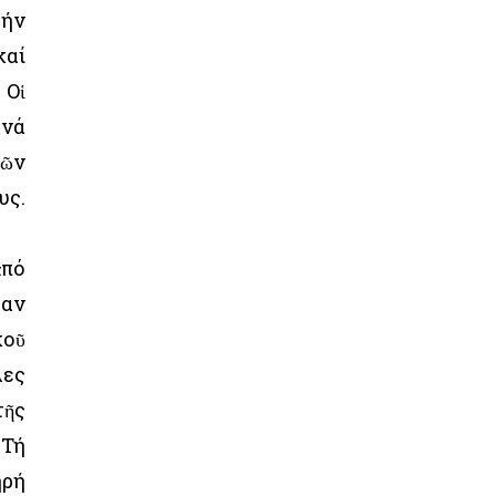
τήν
καί
 Οἱ
νά
τῶν
υς.
ἀπό
ταν
κοῦ
λες
τῆς
 Τή
ηρή