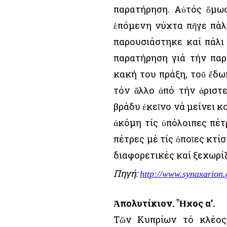
παρατήρηση. Αὐτός ὅμως
ἑπόμενη νύχτα πῆγε πάλι
παρουσιάστηκε καί πάλι
παρατήρηση γιά τήν παρ
κακή του πράξη, τοῦ ἔδω
τόν ἄλλο ἀπό τήν ἀριστ
βράδυ ἐκεῖνο νά μείνει κ
ἀκόμη τίς ὑπόλοιπες πέτρ
πέτρες μέ τίς ὁποῖες κτί
διαφορετικές καί ξεχωρί
Πηγή:
http://www.synaxarion.
Ἀπολυτίκιον. Ἦχος α’.
Τῶν Κυπρίων τό κλέος