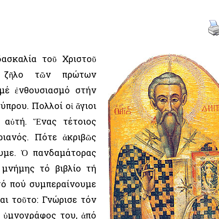
ασκαλία τοῦ Χριστοῦ
 ζῆλο τῶν πρώτων
μέ ἐνθουσιασμό στήν
ύπρου. Πολλοί οἱ ἅγιοι
 αὐτή. Ἕνας τέτοιος
ριανός. Πότε ἀκριβῶς
υμε. Ὁ πανδαμάτορας
 μνήμης τό βιβλίο τή
τό πού συμπεραίνουμε
αι τοῦτο: Γνώρισε τόν
ὁ ὑμνογράφος του, ἀπό