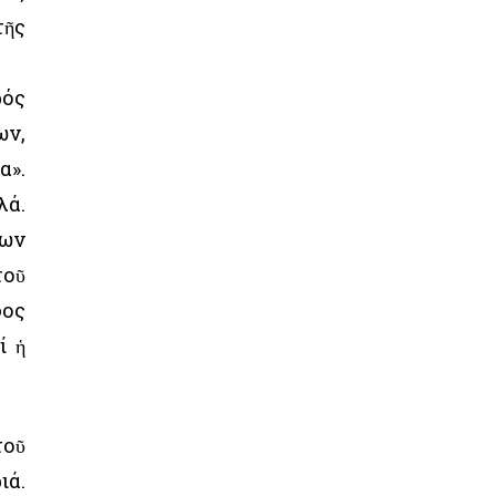
τῆς
ρός
ων,
α».
λά.
ρων
τοῦ
φος
ί ἡ
τοῦ
ιά.