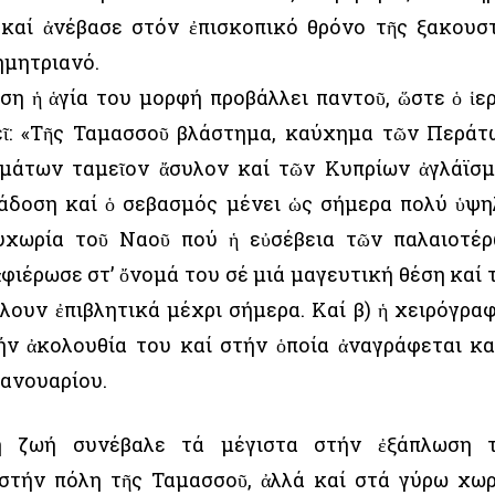
 καί ἀνέβασε στόν ἐπισκοπικό θρόνο τῆς ξακουσ
ημητριανό.
ση ἡ ἁγία του μορφή προβάλλει παντοῦ, ὥστε ὁ ἱε
ῖ: «Τῆς Ταμασσοῦ βλάστημα, καύχημα τῶν Περάτ
μάτων ταμεῖον ἄσυλον καί τῶν Κυπρίων ἀγλάϊσμ
ράδοση καί ὁ σεβασμός μένει ὡς σήμερα πολύ ὑψη
ρυχωρία τοῦ Ναοῦ πού ἡ εὐσέβεια τῶν παλαιοτέ
ιέρωσε στ’ ὄνομά του σέ μιά μαγευτική θέση καί 
λλουν ἐπιβλητικά μέχρι σήμερα. Καί β) ἡ χειρόγρα
ήν ἀκολουθία του καί στήν ὁποία ἀναγράφεται κα
Ἰανουαρίου.
ή ζωή συνέβαλε τά μέγιστα στήν ἐξάπλωση 
 στήν πόλη τῆς Ταμασσοῦ, ἀλλά καί στά γύρω χωρ