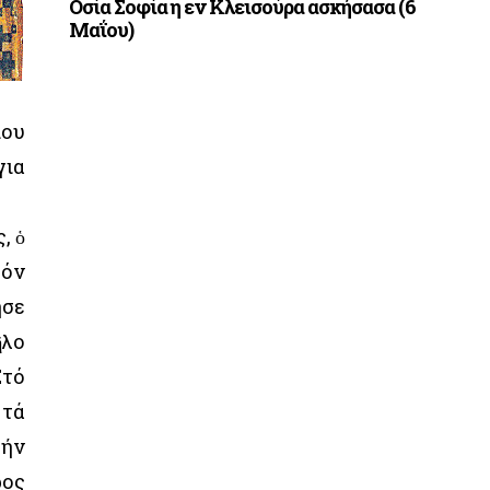
Οσία Σοφία η εν Κλεισούρα ασκήσασα (6
Μαΐου)
ίου
για
, ὁ
τόν
ησε
ῆλο
Στό
 τά
τήν
ρος