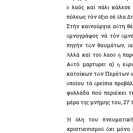
ὁ λαός καί πάλι κάλεσε
πόλεως τόν ἄξιο σέ ὅλα Δ
Στήν καινούργια αὔτη θέ
ὑμνογράφος νά τόν ὑμνε
πηγήν τῶν θαυμάτων, ἰα
Ἀλλά καί τοῦ λαοῦ ἡ πα
Αὐτό μαρτυρεῖ α) ἡ εὐ
κατοίκων τῶν Περάτων ἀφ
ὁποίου τά ἐρείπια προβά
φυλλάδα πού περιέχει τ
μέρα τῆς μνήμης του, 27 
Ἡ ὅλη του πνευματικ
χριστιανισμοῦ ὄχι μόνο