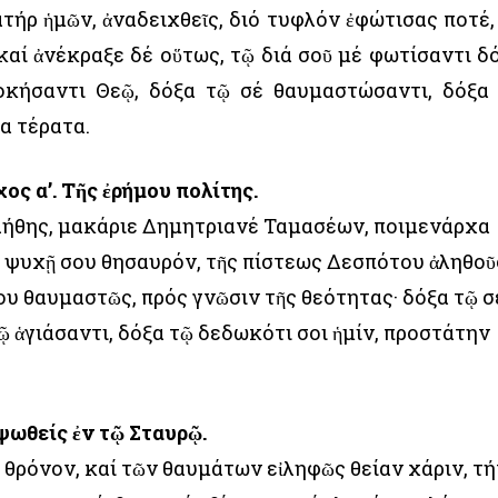
ήρ ἡμῶν, ἀναδειχθεῖς, διό τυφλόν ἐφώτισας ποτέ,
καί ἀνέκραξε δέ οὕτως, τῷ διά σοῦ μέ φωτίσαντι δ
οκήσαντι Θεῷ, δόξα τῷ σέ θαυμαστώσαντι, δόξα
τα τέρατα.
ς α’. Τῆς ἐρήμου πολίτης.
λήθης, μακάριε Δημητριανέ Ταμασέων, ποιμενάρχα
ν ψυχῇ σου θησαυρόν, τῆς πίστεως Δεσπότου ἀληθοῦ
υ θαυμαστῶς, πρός γνῶσιν τῆς θεότητας· δόξα τῷ σ
ῷ ἁγιάσαντι, δόξα τῷ δεδωκότι σοι ἡμίν, προστάτην
ψωθείς ἐν τῷ Σταυρῷ.
 θρόνον, καί τῶν θαυμάτων εἰληφῶς θείαν χάριν, τ