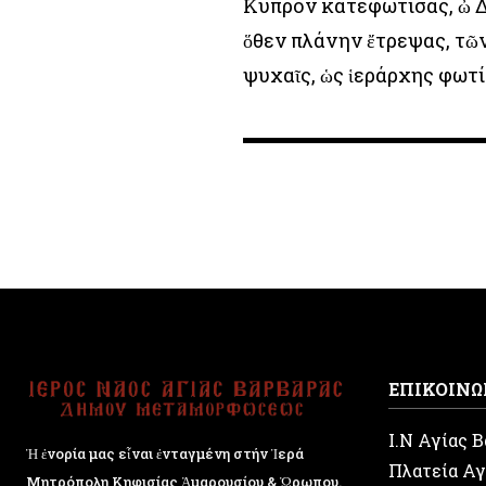
Κύπρον κατεφώτισας, ὦ Δ
ὅθεν πλάνην ἔτρεψας, τῶ
ψυχαῖς, ὡς ἱεράρχης φωτ
ΕΠΙΚΟΙΝΩ
Ι.Ν Αγίας 
Ἡ ἐνορία μας εἶναι ἐνταγμένη στήν Ἱερά
Πλατεία Αγ
Μητρόπολη Κηφισίας Ἁμαρουσίου & Ὠρωπου.