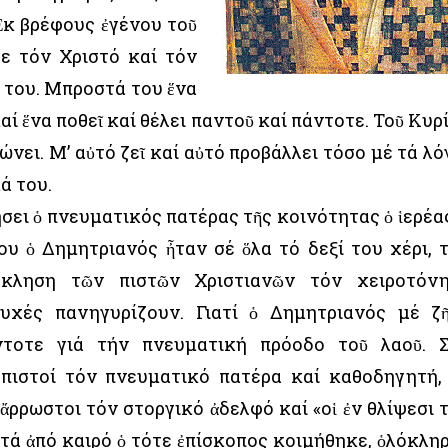
«Ἐκ βρέφους ἐγένου τοῦ
σε τόν Χριστό καί τόν
 του. Μπροστά του ἕνα
αί ἕνα ποθεῖ καί θέλει παντοῦ καί πάντοτε. Τοῦ Κυρ
ώνει. Μ’ αὐτό ζεῖ καί αὐτό προβάλλει τόσο μέ τά λό
ά του.
ει ὁ πνευματικός πατέρας τῆς κοινότητας ὁ ἱερέας
ου ὁ Δημητριανός ἦταν σέ ὅλα τό δεξί του χέρι, 
κληση τῶν πιστῶν Χριστιανῶν τόν χειροτόν
ψυχές πανηγυρίζουν. Γιατί ὁ Δημητριανός μέ ζ
ντοτε γιά τήν πνευματική πρόοδο τοῦ λαοῦ. 
πιστοί τόν πνευματικό πατέρα καί καθοδηγητή,
ἄρρωστοι τόν στοργικό ἀδελφό καί «οἱ ἐν θλίψεσι 
ετά ἀπό καιρό ὁ τότε ἐπίσκοπος κοιμήθηκε, ὁλόκλη