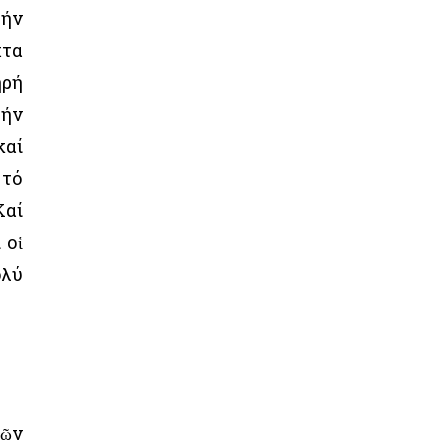
τήν
χτα
ηρή
τήν
καί
 τό
Καί
 οἱ
ολύ
τῶν