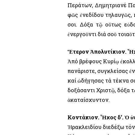
Περάτων, Δημητριανέ Πατ
φῶς ἐνεδίδου τηλαυγῶς, 
σοι. Δόξα τῷ οὕτως εὐδ
ἐνεργοῦντι διά σοῦ τοιαῦ
Ἕτερον Ἀπολυτίκιον. Ἦχο
Ἀπό βρέφους Κυρίῳ ἐκολ
πανάριστε, συγκλείσας ἐ
καί ὠδήγησας τά τέκνα σο
δοξάσαντι Χριστῷ, δόξα τ
ἀκαταίσχυντον.
Κοντάκιον. Ἦχος δ’. Ὁ ὑ
Ἠρακλειδίου διεδέξω τόν