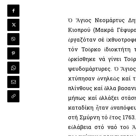
Ὁ Ἅγιος Νεομάρτυς Δη
Κιοπρού (Μακρά Γέφυρα
ἐργαζόταν σέ ἰχθυοτροφε
τόν Τοῦρκο ἰδιοκτήτη 
ὁρκίσθηκε νά γίνει Τοῦ
ψευδομάρτυρες. Ὁ Ἅγιος 
χτύπησαν ἀνηλεῶς καί τ
πλίνθους καί ἄλλα βασαν
μήπως καί ἀλλάξει στάσ
καταδίκη ἦταν ἀναπόφευ
στή Σμύρνη τό ἔτος 1763.
εὐλάβεια στό ναό τοῦ Ἁ