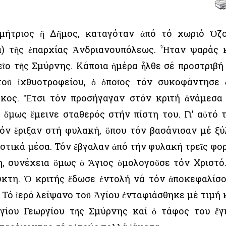
μήτριος ἢ Δῆμος, καταγόταν ἀπό τό χωριό Ὀζ
) τῆς ἐπαρχίας Ἀνδριανουπόλεως. Ἦταν ψαράς 
ῖο τῆς Σμύρνης. Κάποια ἡμέρα ἦλθε σέ προστριβή
τοῦ ἰχθυοτροφείου, ὁ ὁποῖος τόν συκοφάντησε 
ρκος. Ἔτσι τόν προσήγαγαν στόν κριτή ἀνάμεσα
ὅμως ἔμεινε σταθερός στήν πίστη του. Γι’ αὐτό 
όν ἔριξαν στή φυλακή, ὅπου τόν βασάνισαν μέ ξύ
ιστικά μέσα. Τόν ἔβγαλαν ἀπό τήν φυλακή τρεῖς φο
η, συνέχεια ὅμως ὁ Ἅγιος ὁμολογοῦσε τόν Χριστό
κτη. Ὁ κριτής ἔδωσε ἐντολή νά τόν ἀποκεφαλίσ
 Τό ἱερό λείψανο τοῦ Ἁγίου ἐνταφιάσθηκε μέ τιμή 
γίου Γεωργίου τῆς Σμύρνης καί ὁ τάφος του ἔγ