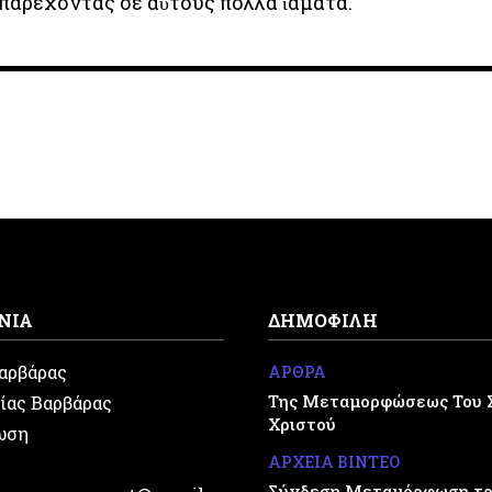
παρέχοντας σέ αὐτούς πολλά ἰάματα.
ΝΙΑ
ΔΗΜΟΦΙΛΗ
Βαρβάρας
ΑΡΘΡΑ
Της Μεταμορφώσεως Του 
ίας Βαρβάρας
Χριστού
ωση
ΑΡΧΕΙΑ ΒΙΝΤΕΟ
Σύνδεση Μεταμόρφωση του