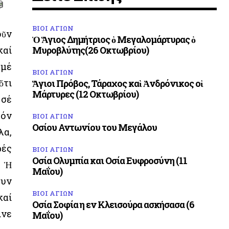
ΒΙΟΙ ΑΓΙΩΝ
οῦν
Ὁ Ἅγιος Δημήτριος ὁ Μεγαλομάρτυρας ὁ
καί
Μυροβλύτης(26 Οκτωβρίου)
 μέ
ΒΙΟΙ ΑΓΙΩΝ
ὅτι
Ἅγιοι Πρόβος, Τάραχος καὶ Ἀνδρόνικος οἱ
Μάρτυρες (12 Οκτωβρίου)
 σέ
τόν
ΒΙΟΙ ΑΓΙΩΝ
Οσίου Αντωνίου του Μεγάλου
λα,
ρές
ΒΙΟΙ ΑΓΙΩΝ
Οσία Ολυμπία και Οσία Ευφροσύνη (11
. Ἡ
Μαΐου)
ουν
ΒΙΟΙ ΑΓΙΩΝ
καί
Οσία Σοφία η εν Κλεισούρα ασκήσασα (6
ινε
Μαΐου)