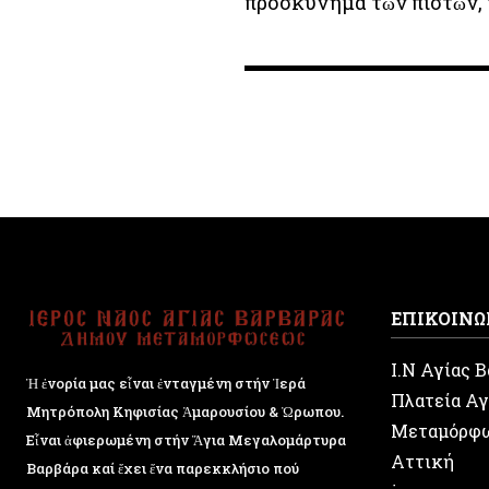
προσκύνημα τῶν πιστῶν, 
ΕΠΙΚΟΙΝΩ
Ι.Ν Αγίας 
Ἡ ἐνορία μας εἶναι ἐνταγμένη στήν Ἱερά
Πλατεία Αγ
Μητρόπολη Κηφισίας Ἁμαρουσίου & Ὠρωπου.
Μεταμόρφ
Εἶναι ἀφιερωμένη στήν Ἅγια Μεγαλομάρτυρα
Αττική
Βαρβάρα καί ἔχει ἕνα παρεκκλήσιο πού