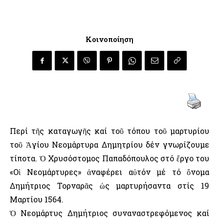
Κοινοποίηση
Περί τῆς καταγωγῆς καί τοῦ τόπου τοῦ μαρτυρίου
τοῦ Ἁγίου Νεομάρτυρα Δημητρίου δέν γνωρίζουμε
τίποτα. Ὁ Χρυσόστομος Παπαδόπουλος στό ἔργο του
«Οἱ Νεομάρτυρες» ἀναφέρει αὐτόν μέ τό ὄνομα
Δημήτριος Τορναρᾶς ὡς μαρτυρήσαντα στίς 19
Μαρτίου 1564.
Ὁ Νεομάρτυς Δημήτριος συναναστρεφόμενος καί