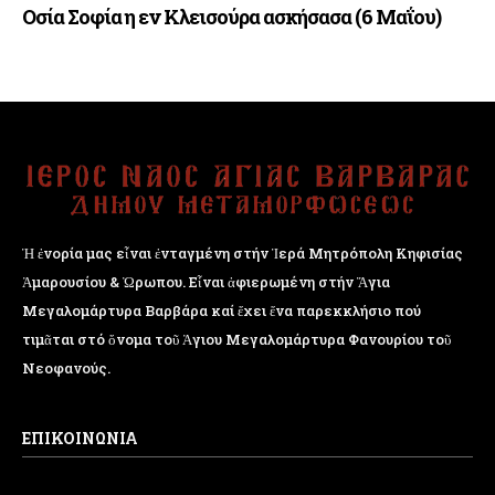
Οσία Σοφία η εν Κλεισούρα ασκήσασα (6 Μαΐου)
Ἡ ἐνορία μας εἶναι ἐνταγμένη στήν Ἱερά Μητρόπολη Κηφισίας
Ἁμαρουσίου & Ὠρωπου. Εἶναι ἀφιερωμένη στήν Ἅγια
Μεγαλομάρτυρα Βαρβάρα καί ἔχει ἕνα παρεκκλήσιο πού
τιμᾶται στό ὄνομα τοῦ Ἁγιου Μεγαλομάρτυρα Φανουρίου τοῦ
Νεοφανούς.
ΕΠΙΚΟΙΝΩΝΙΑ