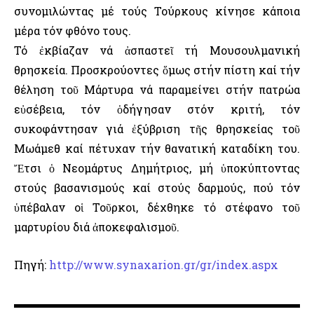
συνομιλώντας μέ τούς Τούρκους κίνησε κάποια
μέρα τόν φθόνο τους.
Τό ἐκβίαζαν νά ἀσπαστεῖ τή Μουσουλμανική
θρησκεία. Προσκρούοντες ὅμως στήν πίστη καί τήν
θέληση τοῦ Μάρτυρα νά παραμείνει στήν πατρώα
εὐσέβεια, τόν ὁδήγησαν στόν κριτή, τόν
συκοφάντησαν γιά ἐξύβριση τῆς θρησκείας τοῦ
Μωάμεθ καί πέτυχαν τήν θανατική καταδίκη του.
Ἔτσι ὁ Νεομάρτυς Δημήτριος, μή ὑποκύπτοντας
στούς βασανισμούς καί στούς δαρμούς, πού τόν
ὑπέβαλαν οἱ Τοῦρκοι, δέχθηκε τό στέφανο τοῦ
μαρτυρίου διά ἀποκεφαλισμοῦ.
Πηγή:
http://www.synaxarion.gr/gr/index.aspx