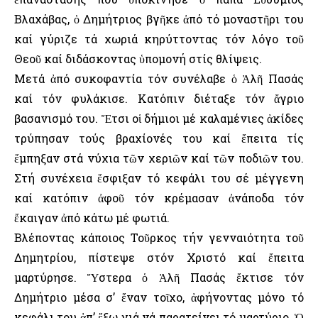
Βλαχάβας, ὁ Δημήτριος βγῆκε ἀπό τό μοναστῆρι του
καί γύριζε τά χωριά κηρύττοντας τόν λόγο τοῦ
Θεοῦ καί διδάσκοντας ὑπομονή στίς θλίψεις.
Μετά ἀπό συκοφαντία τόν συνέλαβε ὁ Ἀλῆ Πασάς
καί τόν φυλάκισε. Κατόπιν διέταξε τόν ἄγριο
βασανισμό του. Ἔτσι οἱ δήμιοι μέ καλαμένιες ἀκίδες
τρύπησαν τούς βραχίονές του καί ἔπειτα τίς
ἔμπηξαν στά νύχια τῶν χεριῶν καί τῶν ποδιῶν του.
Στή συνέχεια ἕσφιξαν τό κεφάλι του σέ μέγγενη
καί κατόπιν ἀφοῦ τόν κρέμασαν ἀνάποδα τόν
ἔκαιγαν ἀπό κάτω μέ φωτιά.
Βλέποντας κάποιος Τοῦρκος τήν γενναιότητα τοῦ
Δημητρίου, πίστεψε στόν Χριστό καί ἔπειτα
μαρτύρησε. Ὕστερα ὁ Ἀλῆ Πασάς ἔκτισε τόν
Δημήτριο μέσα σ’ ἕναν τοῖχο, ἀφήνοντας μόνο τό
κεφάλι του ἀπ’ ἔξω γιά νά παρατείνει τό μαρτύριο. Ὁ