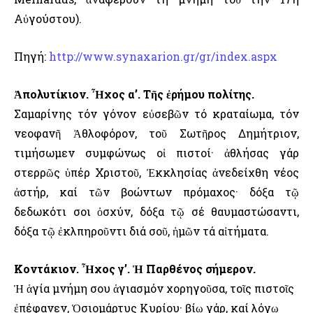
Αὐγούστου).
Πηγή:
http://www.synaxarion.gr/gr/index.aspx
Ἀπολυτίκιον. Ἦχος α’. Τῆς ἐρήμου πολίτης.
Σαμαρίνης τόν γόνον εὐσεβῶν τό κραταίωμα, τόν
νεοφανῆ Ἀθλοφόρον, τοῦ Σωτῆρος Δημήτριον,
τιμήσωμεν συμφώνως οἱ πιστοί· ἀθλήσας γάρ
στερρῶς ὑπέρ Χριστοῦ, Ἐκκλησίας ἀνεδείχθη νέος
ἀστήρ, καί τῶν βοώντων πρόμαχος· δόξα τῷ
δεδωκότι σοι ὀσχύν, δόξα τῷ σέ θαυμαστώσαντι,
δόξα τῷ ἐκλπηροῦντι διά σοῦ, ἡμῶν τά αἰτήματα.
Κοντάκιον. Ἦχος γ’. Ἡ Παρθένος σήμερον.
Ἡ ἁγία μνήμη σου ἁγιασμόν χορηγοῦσα, τοῖς πιστοῖς
ἐπέφανεν, Ὁσιομάρτυς Κυρίου· βίῳ γάρ, καί λόγῳ