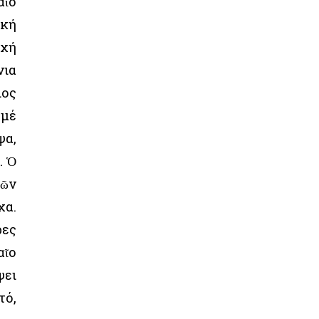
αῖο
ϊκή
οχή
νια
ιος
 μέ
ψα,
. Ὁ
τῶν
χα.
ρες
αῖο
ψει
τό,