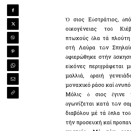
Ὁ Ὅσιος Εὐστράτιος, ἀπ
οἰκογένειας τοῦ Κιέ
πτωχούς ὅλα τά πλούτη
στή Λαύρα τῶν Σπηλαί
ἀφιερώθηκε στήν ἄσκηση
εἰκόνες περιγράφεται 
μαλλιά, ἀραιή γενειά
μοναχικό ράσο καί ἀνυπό
Μόλις ὁ Ὅσιος ἔγινε 
ἀγωνίζεται κατά τῶν σα
διαβόλου μέ τά ὅπλα τοῦ
τήν προσευχή καί προπα