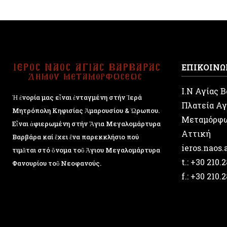
ΕΠΙΚΟΙΝΩ
Ι.Ν Αγίας 
Ἡ ἐνορία μας εἶναι ἐνταγμένη στήν Ἱερά
Πλατεία Αγ
Μητρόπολη Κηφισίας Ἁμαρουσίου & Ὠρωπου.
Μεταμόρφ
Εἶναι ἀφιερωμένη στήν Ἅγια Μεγαλομάρτυρα
Αττική
Βαρβάρα καί ἔχει ἕνα παρεκκλήσιο πού
ieros.naos
τιμᾶται στό ὄνομα τοῦ Ἁγιου Μεγαλομάρτυρα
t.: +30 210.
Φανουρίου τοῦ Νεοφανούς.
f.: +30 210.