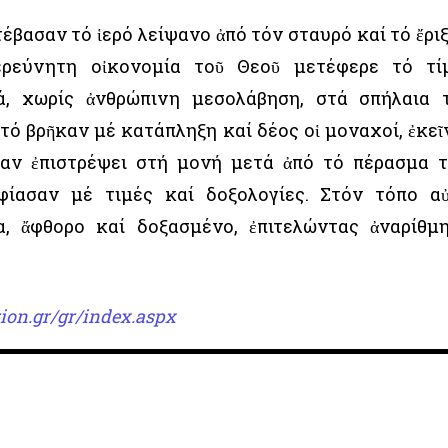
έβασαν τό ἱερό λείψανο ἀπό τόν σταυρό καί τό ἔρι
ερεύνητη οἰκονομία τοῦ Θεοῦ μετέφερε τό τί
, χωρίς ἀνθρώπινη μεσολάβηση, στά σπήλαια 
τό βρῆκαν μέ κατάπληξη καί δέος οἱ μοναχοί, ἐκεῖ
χαν ἐπιστρέψει στή μονή μετά ἀπό τό πέρασμα 
ίασαν μέ τιμές καί δοξολογίες. Στόν τόπο α
α, ἄφθορο καί δοξασμένο, ἐπιτελώντας ἀναρίθμ
ion.gr/gr/index.aspx