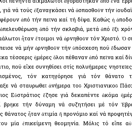
ἄλλοι πενήντα αἰχμάλωτοι ἀγοράστηκαν ἀπό ἕνα Ἑβρ
, γιά νά τούς ἐξαναγκάσει νά ἀσπασθοῦν τήν ἰουδα
φέρουν ἀπό τήν πεῖνα καί τή δίψα. Καθώς ἡ ἀποδ
ἀπελευθέρωση ἀπό τήν σκλαβιά, μετά ἀπό ἕξι χρό
μάλωτοι ἦταν ἕτοιμοι νά ἀρνηθοῦν τόν Χριστό. Ὁ Ὅσ
ἔπεισε νά μήν ἀρνηθοῦν τήν ὑπόσχεση πού ἔδωσαν
κα τέσσερις ἡμέρες ὅλοι πέθαναν ἀπό πεῖνα καί δί
άτιο, πού εἶχε συνηθίσει στίς πολυήμερες νηστεῖες
ργισμένος, τόν κατηγόρησε γιά τόν θάνατο 
αξε νά σταυρωθεῖ ἀνήμερα τοῦ Χριστιανικοῦ Πάσ
σιος Εὐστράτιος ἔζησε γιά δεκαπέντε ἀκόμα ἡμέ
ί βρῆκε τήν δύναμη νά συζητήσει μέ τόν Ἑβρ
ός θάνατος ἦταν ἀτιμία ἢ προνόμιο καί νά προφητέ
ου μία ἐπικείμενη θεομηνία. Μόλις τό εἶπε αὐ