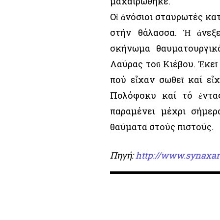
μαχαιρώθηκε.
Οἱ ἀνόσιοι σταυρωτές κατ
στήν θάλασσα. Ἡ ἀνεξ
σκήνωμα θαυματουργικά
Λαύρας τοῦ Κιέβου. Ἐκεῖ 
πού εἶχαν σωθεῖ καί εἶ
Πολόφσκυ καί τό ἐνταφ
παραμένει μέχρι σήμερ
θαύματα στούς πιστούς.
Πηγή:
http://www.synaxar