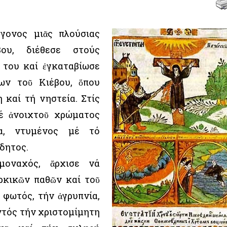
όγονος μιᾶς πλούσιας
βου, διέθεσε στούς
 του καί ἐγκαταβίωσε
ων τοῦ Κιέβου, ὅπου
 καί τή νηστεία. Στίς
μέ ἀνοιχτοῦ χρώματος
δα, ντυμένος μέ τό
δητος.
μοναχός, ἄρχισε νά
ρκικῶν παθῶν καί τοῦ
 φωτός, τήν ἀγρυπνία,
ντός τήν χριστομίμητη