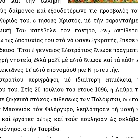
να καί τήν σκληρή
ούς δαίμονες καί ἐξουδετέρωνε τίς προσβολές το
Κύριός του, ὁ Ἰησοῦς Χριστός, μέ τήν σαρανταήμ
ευχή Του κατέβαλε τόν πονηρό, ἐνῷ ἀντίθετ
 τῆς ἀποτυχίας του στό νά φανεῖ ἐγκρατής, ἔπεσε 
δεισο. Ἔτσι ὁ γενναῖος Εὐστράτιος ἕλιωσε πραγματ
ρή νηστεία, ἀλλά μαζί μέ αὐτό ἕλιωσε καί τά πάθη 
λεκτᾶνες. Γι’ αὐτό ἐπονομάσθηκε Νηστευτής.
ρατίου περιγράφει, μέ ἰδιαίτερη ἐπιμέλεια, 
ου του. Στίς 20 Ἰουλίου τοῦ ἔτους 1096, ἡ Λαύρα 
νε ξαφνικά στόχος ἐπιθέσεως τῶν Πολόφσκυ, οἱ ὁπο
 Μπονγιάκ τόν Φιλάργυρο, λεηλάτησαν τή μονή 
καί ἐργάτες αὐτῆς καί τούς πούλησαν ὡς σκλάβ
σόνησο, στήν Ταυρίδα.