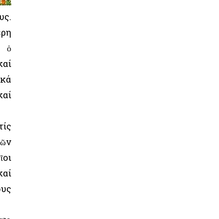
υς.
ερη
α ὁ
καί
ικά
καί
τίς
τῶν
ῖοι
καί
ους