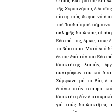
Ὁ Ὅσιος Εὐστράτιος καί 
τῆς Χερσονήσου, ὁ ὁποῖος
πίστη τούς ἄφησε νά ὑπο
τοῦ Ἰουδαϊσμοῦ σήμαινε 
σκληρῆς δουλείας, οἱ αἰχ
Εὐστράτιος, ὅμως, τούς 
τό βάπτισμα. Μετά ἀπό δέ
ἐκτός ἀπό τόν Ὅσιο Εὐστρ
ἰδιοκτήτης λοιπόν, ὀ
συντρόφων του καί διέτ
Σύμφωνα μέ τό Βίο, ὁ Ὅ
ἐπάνω στόν σταυρό κα
ἰδιοκτήτη ἐάν ὁ σταυρικ
γιά τούς δουλοκτῆτες τ