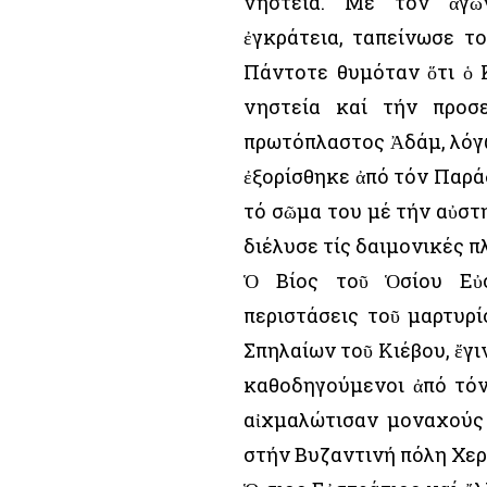
νηστεία. Μέ τόν ἀγῶ
ἐγκράτεια, ταπείνωσε τ
Πάντοτε θυμόταν ὅτι ὁ 
νηστεία καί τήν προσ
πρωτόπλαστος Ἀδάμ, λόγω
ἐξορίσθηκε ἀπό τόν Παρά
τό σῶμα του μέ τήν αὐστη
διέλυσε τίς δαιμονικές π
Ὁ Βίος τοῦ Ὁσίου Εὐστ
περιστάσεις τοῦ μαρτυρί
Σπηλαίων τοῦ Κιέβου, ἔγι
καθοδηγούμενοι ἀπό τόν
αἰχμαλώτισαν μοναχούς 
στήν Βυζαντινή πόλη Χερ