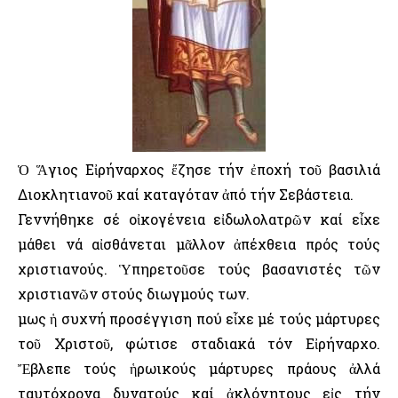
Ὁ Ἅγιος Εἰρήναρχος ἔζησε τήν ἐποχή τοῦ βασιλιά
Διοκλητιανοῦ καί καταγόταν ἀπό τήν Σεβάστεια.
Γεννήθηκε σέ οἰκογένεια εἰδωλολατρῶν καί εἶχε
μάθει νά αἰσθάνεται μᾶλλον ἀπέχθεια πρός τούς
χριστιανούς. Ὑπηρετοῦσε τούς βασανιστές τῶν
χριστιανῶν στούς διωγμούς των.
Ὅμως ἡ συχνή προσέγγιση πού εἶχε μέ τούς μάρτυρες
τοῦ Χριστοῦ, φώτισε σταδιακά τόν Εἰρήναρχο.
Ἔβλεπε τούς ἡρωικούς μάρτυρες πράους ἀλλά
ταυτόχρονα δυνατούς καί ἀκλόνητους εἰς τήν