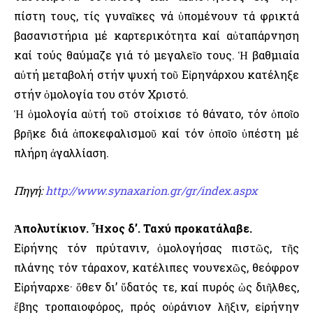
πίστη τους, τίς γυναῖκες νά ὑπομένουν τά φρικτά
βασανιστήρια μέ καρτερικότητα καί αὐταπάρνηση
καί τούς θαύμαζε γιά τό μεγαλεῖο τους. Ἡ βαθμιαία
αὐτή μεταβολή στήν ψυχή τοῦ Εἰρηνάρχου κατέληξε
στήν ὁμολογία του στόν Χριστό.
Ἡ ὁμολογία αὐτή τοῦ στοίχισε τό θάνατο, τόν ὁποῖο
βρῆκε διά ἀποκεφαλισμοῦ καί τόν ὁποῖο ὑπέστη μέ
πλήρη ἀγαλλίαση.
Πηγή:
http://www.synaxarion.gr/gr/index.aspx
Ἀπολυτίκιον. Ἦχος δ’. Ταχύ προκατάλαβε.
Εἰρήνης τόν πρύτανιν, ὁμολογήσας πιστῶς, τῆς
πλάνης τόν τάραχον, κατέλιπες νουνεχῶς, θεόφρον
Εἰρήναρχε· ὅθεν δι’ ὕδατός τε, καί πυρός ὡς διῆλθες,
ἔβης τροπαιοφόρος, πρός οὐράνιον λῆξιν, εἰρήνην