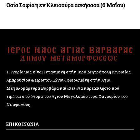
Οσία Σοφία η εν Κλεισούρα ασκήσασα (6 Μαΐου)
Ἡ ἐνορία μας εἶναι ἐνταγμένη στήν Ἱερά Μητρόπολη Κηφισίας
Ἁμαρουσίου & Ὠρωπου. Εἶναι ἀφιερωμένη στήν Ἅγια
Μεγαλομάρτυρα Βαρβάρα καί ἔχει ἕνα παρεκκλήσιο πού
τιμᾶται στό ὄνομα τοῦ Ἁγιου Μεγαλομάρτυρα Φανουρίου τοῦ
Νεοφανούς.
ΕΠΙΚΟΙΝΩΝΙΑ