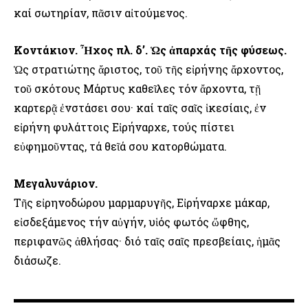
καί σωτηρίαν, πᾶσιν αἰτούμενος.
Κοντάκιον. Ἦχος πλ. δ’. Ὡς ἀπαρχάς τῆς φύσεως.
Ὡς στρατιώτης ἄριστος, τοῦ τῆς εἰρήνης ἄρχοντος,
τοῦ σκότους Μάρτυς καθεῖλες τόν ἄρχοντα, τῇ
καρτερᾷ ἐνστάσει σου· καί ταῖς σαῖς ἱκεσίαις, ἐν
εἰρήνη φυλάττοις Εἰρήναρχε, τούς πίστει
εὐφημοῦντας, τά θεῖά σου κατορθώματα.
Μεγαλυνάριον.
Τῆς εἰρηνοδώρου μαρμαρυγῆς, Εἰρήναρχε μάκαρ,
εἰσδεξάμενος τήν αὐγήν, υἱός φωτός ὤφθης,
περιφανῶς ἀθλήσας· διό ταῖς σαῖς πρεσβείαις, ἡμᾶς
διάσωζε.