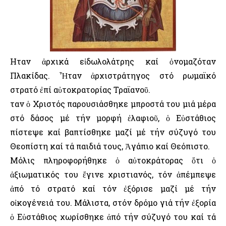
Ηταν ἀρχικά εἰδωλολάτρης καί ὀνομαζόταν
Πλακίδας. Ἦταν ἀρχιστράτηγος στό ρωμαϊκό
στρατό ἐπί αὐτοκρατορίας Τραϊανοῦ.
Ὅταν ὁ Χριστός παρουσιάσθηκε μπροστά του μιά μέρα
στό δάσος μέ τήν μορφή ἐλαφιοῦ, ὁ Εὐστάθιος
πίστεψε καί βαπτίσθηκε μαζί μέ τήν σύζυγό του
Θεοπίστη καί τά παιδιά τους, Ἀγάπιο καί Θεόπιστο.
Μόλις πληροφορήθηκε ὁ αὐτοκράτορας ὅτι ὁ
ἀξιωματικός του ἔγινε χριστιανός, τόν ἀπέμπεψε
ἀπό τό στρατό καί τόν ἐξόρισε μαζί μέ τήν
οἰκογένειά του. Μάλιστα, στόν δρόμο γιά τήν ἐξορία
ὁ Εὐστάθιος χωρίσθηκε ἀπό τήν σύζυγό του καί τά