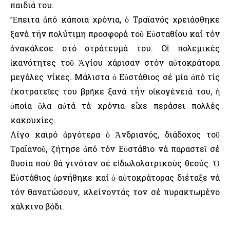
παιδιά του.
Ἔπειτα ἀπό κάποια χρόνια, ὁ Τραϊανός χρειάσθηκε
ξανά τήν πολύτιμη προσφορά τοῦ Εὐσταθίου καί τόν
ἀνακάλεσε στό στράτευμά του. Οἱ πολεμικές
ἱκανότητες τοῦ Ἁγίου χάρισαν στόν αὐτοκράτορα
μεγάλες νίκες. Μάλιστα ὁ Εὐστάθιος σέ μία ἀπό τίς
ἐκστρατεῖες του βρῆκε ξανά τήν οἰκογένειά του, ἡ
ὁποία ὅλα αὐτά τά χρόνια εἶχε περάσει πολλές
κακουχίες.
Λίγο καιρό ἀργότερα ὁ Ἀνδριανός, διάδοχος τοῦ
Τραϊανοῦ, ζήτησε ἀπό τόν Εὐστάθιο νά παραστεῖ σέ
θυσία πού θά γινόταν σέ εἰδωλολατρικούς θεούς. Ὁ
Εὐστάθιος ἀρνήθηκε καί ὁ αὐτοκράτορας διέταξε νά
τόν θανατώσουν, κλείνοντάς τον σέ πυρακτωμένο
χάλκινο βόδι.