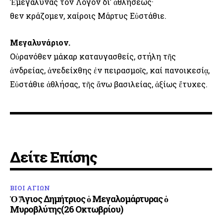
Ἐμεγάλυνας τόν Λόγον δι’ ἀθλήσεως·
Ὅθεν κράζομεν, χαίροις Μάρτυς Εὐστάθιε.
Μεγαλυνάριον.
Οὐρανόθεν μάκαρ καταυγασθείς, στήλη τῆς
ἀνδρείας, ἀνεδείχθης ἐν πειρασμοῖς, καί πανοικεσίᾳ,
Εὐστάθιε ἀθλήσας, τῆς ἄνω βασιλείας, ἀξίως ἔτυχες.
Δείτε Επίσης
ΒΙΟΙ ΑΓΙΩΝ
Ὁ Ἅγιος Δημήτριος ὁ Μεγαλομάρτυρας ὁ
Μυροβλύτης(26 Οκτωβρίου)