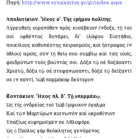
Πηγή:
http://www.synaxarion.gr/gr/index.aspx
Ἀπολυτίκιον. Ἦχος α’. Τῆς ἐρήμου πολίτης.
Ἀγρευθεῖς οὐρανόθεν πρός εὐσέβειαν ἔνδοξε, τῇ τοῦ
σοί ὀφθέντος δυνάμει, δι’ ἐλάφου Εὐστάθιε,
ποικίλους καθυπέστης πειρασμούς, καί ἤστραψας ἐν
ἄθλοις ἱεροῖς, σύν τῇ θείᾳ σου συμβίω καί τοῖς υἱοῖς,
φαιδρύνων τούς βοῶντάς σοι. Δόξα τῷ σέ δοξάσαντι
Χριστῷ, δόξα τῷ σέ στεφανώσαντι, δόξα τῷ δείξαντί
σε ἐν παντί, Ἰώβ παμμάκαρ δεύτερον.
Κοντάκιον. Ἦχος πλ. δ’. Τῇ ὑπερμάχῳ.
Ὡς τῆς ἀνδρείας τοῦ Ἰώβ ἔμψυχον ἄγαλμα
Καί τῶν Μαρτύρων κοινωνόν καί ἀκροθίνιον
Ἐπαξίως εὐφημοῦμέν σε Ἀθλοφόρε.
Ὡς ὁ Παῦλος γάρ θεόκλητος γενόμενος