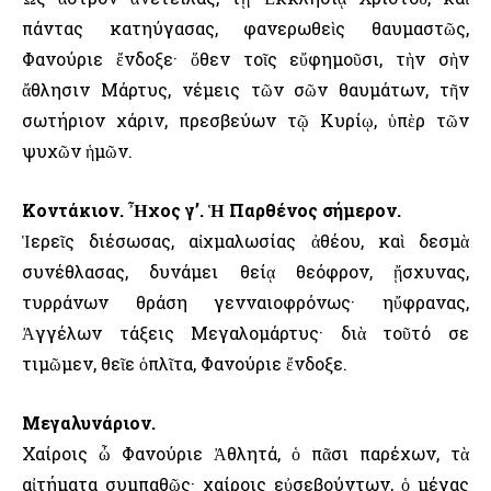
πάντας κατηύγασας, φανερωθεὶς θαυμαστῶς,
Φανούριε ἔνδοξε· ὅθεν τοῖς εὔφημοῦσι, τὴν σὴν
ἄθλησιν Μάρτυς, νέμεις τῶν σῶν θαυμάτων, τῆν
σωτήριον χάριν, πρεσβεύων τῷ Κυρίῳ, ὑπὲρ τῶν
ψυχῶν ἡμῶν.
Κοντάκιον. Ἦχος γ’. Ἡ Παρθένος σήμερον.
Ἱερεῖς διέσωσας, αἰχμαλωσίας ἀθέου, καὶ δεσμὰ
συνέθλασας, δυνάμει θείᾳ θεόφρον, ᾔσχυνας,
τυρράνων θράση γενναιοφρόνως· ηὔφρανας,
Ἀγγέλων τάξεις Μεγαλομάρτυς· διὰ τοῦτό σε
τιμῶμεν, θεῖε ὁπλῖτα, Φανούριε ἔνδοξε.
Μεγαλυνάριον.
Χαίροις ὦ Φανούριε Ἀθλητά, ὁ πᾶσι παρέχων, τὰ
αἰτήματα συμπαθῶς· χαίροις εὐσεβούντων, ὁ μέγας