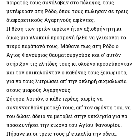
πειρατές τους συνέλαβαν στο πέλαγος, τους
μετέφεραν στη Ρόδο, όπου τους πώλησαν σε τρεις
διαφορετικούς Αγαρηνούς αφέντες.
Η θέση των τριών ιερέων ήταν αξιοθρήνητη κι
όμως μια γλυκειά προσμονή ήλθε να γλυκάνει το
πικρό παράπονό τους. Μάθανε πως στη Ρόδο ο
Άγιος Φανούριος θαυματουργούσε και σ’ αυτόν
στήριξαν τις ελπίδες τους κι ολοένα προσεύχονταν
και τον επικαλούνταν ο καθένας τους ξεχωριστά,
για να τους λυτρώσει απ’ την σκληρή αιχμαλωσία
στους μιαρούς Αγαρηνούς.
Ζήτησε, λοιπόν, ο κάθε ιερέας, χωρίς να
συνεννοηθούν μεταξύ τους, απ’ τον αφέντη του, να
του δώσει άδεια να μεταβεί στην εκκλησία για να
προσκυνήσει την εικόνα του Αγίου Φανουρίου.
Πήρανε κι οι τρεις τους μ’ ευκολία την άδεια,