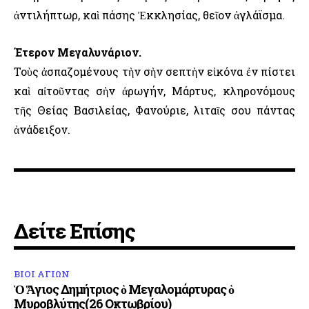
ἀντιλήπτωρ, καὶ πάσης Ἐκκλησίας, θεῖον ἀγλάϊσμα.
Έτερον Μεγαλυνάριον.
Τοὺς ἀσπαζομένους τὴν σὴν σεπτὴν εἰκόνα ἐν πίστει
καὶ αἰτοῦντας σὴν ἀρωγήν, Μάρτυς, κληρονόμους
τῆς Θείας Βασιλείας, Φανούριε, λιταῖς σου πάντας
ἀνάδειξον.
Δείτε Επίσης
ΒΙΟΙ ΑΓΙΩΝ
Ὁ Ἅγιος Δημήτριος ὁ Μεγαλομάρτυρας ὁ
Μυροβλύτης(26 Οκτωβρίου)