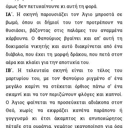
όμως δεν πετυχαίνουνε κι αυτή τη φορά.
ΙΑ΄.
Η σκηνή παρουσιάζει τον Άγιο μπροστά σε
βωμό, όπου οι δήμιοί του τον προτρέπουν να
θυσιάσει, βάζοντας στις παλάμες του αναμμένα
κάρβουνα. Ο Φανούριος βγαίνει και απ’ αυτή τη
δοκιμασία νικητής και αυτό διακρίνεται από ένα
διάβολο, που έχει τη μορφή δράκου, που πετά στον
αέρα και κλαίει για την αποτυχία του.
ΙΒ΄.
Η τελευταία σκηνή είναι το τέλος του
μαρτυρίου του, με τον Φανούριο ριγμένο σ’ ένα
μεγάλο καμίνι να στέκεται όρθιος πάνω σ’ ένα
σκαμνί και να τον περιζώνουν φλόγες και καπνοί.
Ο Άγιος φαίνεται να προσεύχεται αδιάκοπα στον
Θεό, χωρίς να εκφράζει κανένα παράπονο ή
γογγυσμό κι έτσι άκαμπτος κι ανυποχώρητος
πέταξε στα ουράνια, γεμάτος ικανοποίηση για όσα