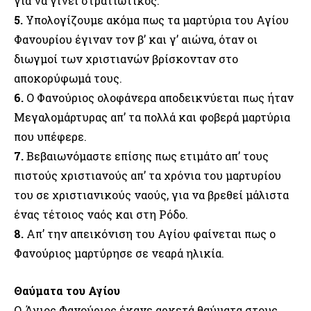
για να γίνει στρατιωτικός.
5.
Υπολογίζουμε ακόμα πως τα μαρτύρια του Αγίου
Φανουρίου έγιναν τον β’ και γ’ αιώνα, όταν οι
διωγμοί των χριστιανών βρίσκονταν στο
αποκορύφωμά τους.
6.
Ο Φανούριος ολοφάνερα αποδεικνύεται πως ήταν
Μεγαλομάρτυρας απ’ τα πολλά και φοβερά μαρτύρια
που υπέφερε.
7.
Βεβαιωνόμαστε επίσης πως ετιμάτο απ’ τους
πιστούς χριστιανούς απ’ τα χρόνια του μαρτυρίου
του σε χριστιανικούς ναούς, για να βρεθεί μάλιστα
ένας τέτοιος ναός και στη Ρόδο.
8.
Απ’ την απεικόνιση του Αγίου φαίνεται πως ο
Φανούριος μαρτύρησε σε νεαρά ηλικία.
Θαύματα του Αγίου
Ο Άγιος Φανούριος έκανε αρκετά θαύματα στους