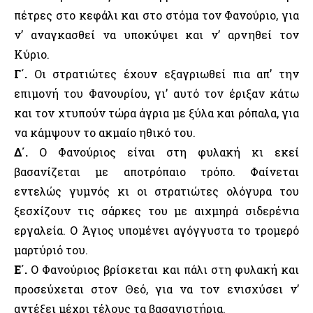
πέτρες στο κεφάλι και στο στόμα τον Φανούριο, για
ν’ αναγκασθεί να υποκύψει και ν’ αρνηθεί τον
Κύριο.
Γ΄.
Οι στρατιώτες έχουν εξαγριωθεί πια απ’ την
επιμονή του Φανουρίου, γι’ αυτό τον έριξαν κάτω
και τον χτυπούν τώρα άγρια με ξύλα και ρόπαλα, για
να κάμψουν το ακμαίο ηθικό του.
Δ΄.
Ο Φανούριος είναι στη φυλακή κι εκεί
βασανίζεται με αποτρόπαιο τρόπο. Φαίνεται
εντελώς γυμνός κι οι στρατιώτες ολόγυρα του
ξεσχίζουν τις σάρκες του με αιχμηρά σιδερένια
εργαλεία. Ο Άγιος υπομένει αγόγγυστα το τρομερό
μαρτύριό του.
Ε΄.
Ο Φανούριος βρίσκεται και πάλι στη φυλακή και
προσεύχεται στον Θεό, για να τον ενισχύσει ν’
αντέξει μέχρι τέλους τα βασανιστήρια.