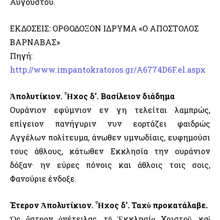
Αυγούστου.
ΕΚΔΟΣΕΙΣ: ΟΡΘΟΔΟΞΟΝ ΙΔΡΥΜΑ «Ο ΑΠΟΣΤΟΛΟΣ
ΒΑΡΝΑΒΑΣ»
Πηγή:
http://www.impantokratoros.gr/A6774D6F.el.aspx
Ἀπολυτίκιον. Ἦχος δ’. Βασίλειον διάδημα
Ουράνιον εφύμνιον εν γη τελείται λαμπρώς,
επίγειον πανήγυριν νυν εορτάζει φαιδρώς
Αγγέλων πολίτευμα, άνωθεν υμνωδίαις, ευφημούσι
τους άθλους, κάτωθεν Εκκλησία την ουράνιον
δόξαν· ην εύρες πόνοις και άθλοις τοις σοις,
Φανούριε ένδοξε.
Έτερον Ἀπολυτίκιον. Ἦχος δ’. Ταχὺ προκατάλαβε.
Ὡς ἄστρον ἀνέτειλας, τῇ Ἐκκλησίᾳ Χριστοῦ, καὶ