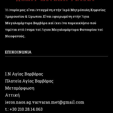
Ἡ ἐνορία μας εἶναι ἐνταγμένη στήν Ἱερά Μητρόπολη Κηφισίας
Ἁμαρουσίου & Ὠρωπου. Εἶναι ἀφιερωμένη στήν Ἅγια
Μεγαλομάρτυρα Βαρβάρα καί ἔχει ἕνα παρεκκλήσιο πού
τιμᾶται στό ὄνομα τοῦ Ἁγιου Μεγαλομάρτυρα Φανουρίου τοῦ
Νεοφανούς.
ΕΠΙΚΟΙΝΩΝΙΑ
Ι.Ν Αγίας Βαρβάρας
Πλατεία Αγίας Βαρβάρας
Μεταμόρφωση
Αττική
ieros.naos.ag.varvaras.met@gmail.com
t.: +30 210.28.14.063