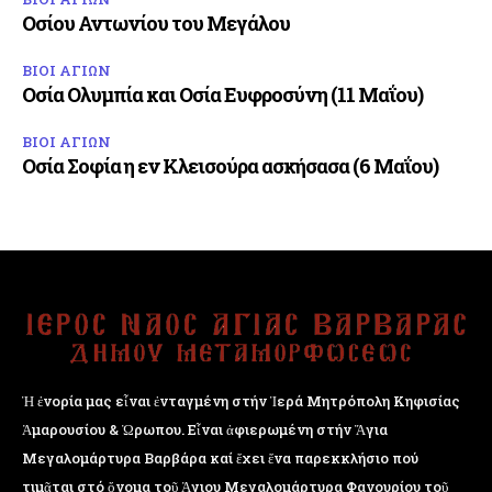
Οσίου Αντωνίου του Μεγάλου
ΒΙΟΙ ΑΓΙΩΝ
Οσία Ολυμπία και Οσία Ευφροσύνη (11 Μαΐου)
ΒΙΟΙ ΑΓΙΩΝ
Οσία Σοφία η εν Κλεισούρα ασκήσασα (6 Μαΐου)
Ἡ ἐνορία μας εἶναι ἐνταγμένη στήν Ἱερά Μητρόπολη Κηφισίας
Ἁμαρουσίου & Ὠρωπου. Εἶναι ἀφιερωμένη στήν Ἅγια
Μεγαλομάρτυρα Βαρβάρα καί ἔχει ἕνα παρεκκλήσιο πού
τιμᾶται στό ὄνομα τοῦ Ἁγιου Μεγαλομάρτυρα Φανουρίου τοῦ