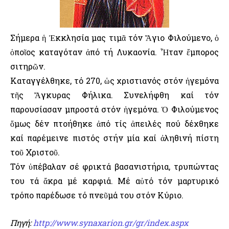
Σήμερα ἡ Ἐκκλησία μας τιμᾶ τόν Ἅγιο Φιλούμενο, ὁ
ὁποῖος καταγόταν ἀπό τή Λυκαονία. Ἦταν ἔμπορος
σιτηρῶν.
Καταγγέλθηκε, τό 270, ὡς χριστιανός στόν ἡγεμόνα
τῆς Ἄγκυρας Φήλικα. Συνελήφθη καί τόν
παρουσίασαν μπροστά στόν ἡγεμόνα. Ὁ Φιλούμενος
ὅμως δέν πτοήθηκε ἀπό τίς ἀπειλές πού δέχθηκε
καί παρέμεινε πιστός στήν μία καί ἀληθινή πίστη
τοῦ Χριστοῦ.
Τόν ὑπέβαλαν σέ φρικτά βασανιστήρια, τρυπώντας
του τά ἄκρα μέ καρφιά. Μέ αὐτό τόν μαρτυρικό
τρόπο παρέδωσε τό πνεῦμά του στόν Κύριο.
Πηγή:
http://www.synaxarion.gr/gr/index.aspx