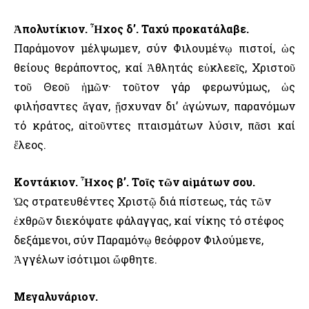
Ἀπολυτίκιον. Ἦχος δ’. Ταχύ προκατάλαβε.
Παράμονον μέλψωμεν, σύν Φιλουμένῳ πιστοί, ὡς
θείους θεράποντος, καί Ἀθλητάς εὐκλεεῖς, Χριστοῦ
τοῦ Θεοῦ ἡμῶν· τοῦτον γάρ φερωνύμως, ὡς
φιλήσαντες ἄγαν, ᾔσχυναν δι’ ἀγώνων, παρανόμων
τό κράτος, αἰτοῦντες πταισμάτων λύσιν, πᾶσι καί
ἔλεος.
Κοντάκιον. Ἦχος β’. Τοῖς τῶν αἱμάτων σου.
Ὡς στρατευθέντες Χριστῷ διά πίστεως, τάς τῶν
ἐχθρῶν διεκόψατε φάλαγγας, καί νίκης τό στέφος
δεξάμενοι, σύν Παραμόνῳ θεόφρον Φιλούμενε,
Ἀγγέλων ἰσότιμοι ὤφθητε.
Μεγαλυνάριον.