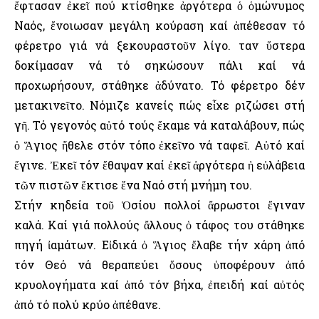
ἔφτασαν ἐκεῖ πού κτίσθηκε ἀργότερα ὁ ὁμώνυμος
Ναός, ἔνοιωσαν μεγάλη κούραση καί ἀπέθεσαν τό
φέρετρο γιά νά ξεκουραστοῦν λίγο. Ὅταν ὕστερα
δοκίμασαν νά τό σηκώσουν πάλι καί νά
προχωρήσουν, στάθηκε ἀδύνατο. Τό φέρετρο δέν
μετακινεῖτο. Νόμιζε κανείς πώς εἶχε ριζώσει στή
γῆ. Τό γεγονός αὐτό τούς ἔκαμε νά καταλάβουν, πώς
ὁ Ἅγιος ἤθελε στόν τόπο ἐκεῖνο νά ταφεῖ. Αὐτό καί
ἔγινε. Ἐκεῖ τόν ἔθαψαν καί ἐκεῖ ἀργότερα ἡ εὐλάβεια
τῶν πιστῶν ἔκτισε ἕνα Ναό στή μνήμη του.
Στήν κηδεία τοῦ Ὁσίου πολλοί ἄρρωστοι ἔγιναν
καλά. Καί γιά πολλούς ἄλλους ὁ τάφος του στάθηκε
πηγή ἰαμάτων. Εἰδικά ὁ Ἅγιος ἔλαβε τήν χάρη ἀπό
τόν Θεό νά θεραπεύει ὅσους ὑποφέρουν ἀπό
κρυολογήματα καί ἀπό τόν βήχα, ἐπειδή καί αὐτός
ἀπό τό πολύ κρύο ἀπέθανε.