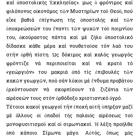
καί ἀποστολικῆς Ἐκκλησίας». Ὅμως ὁ φρόνιμος καί
φιλόπονος οἰκονόμος τῶν Μυστηρίων τοῦ Θεοῦ, πού
εἶχε βαθιά ἐπίγνωση τῆς ἀποστολῆς καί τῶν
ὑποχρεώσεών του ἔναντι τῶν ψυχῶν τοῦ ποιμνίου
του, ἀκούραστος πάντα καί μέ ζῆλο ἀποστολικό
δίδασκε κάθε μέρα καί νουθετοῦσε τόν λαό του
στήν ὀρθή πίστη. Ὡς δόκιμος καί καλός γεωργός
φρόντιζε νά περιποιεῖται καί νά κρατᾶ τό
«γεώργιόν» του μακριά ἀπό τίς ἐπιβουλές τῶν
κακῶν γεωργῶν, πού σάν λύκοι μέ ἔνδυμα προβάτου
ἐρχόντουσαν νά σκορπίσουν τά ζιζάνια τῶν
αἱρέσεών τους στόν ὀρθόδοξο χριστιανικό ἀγρό.
Τέτοιοι κακοί γεωργοί τήν ἐποχή αὐτή ὑπῆρξαν μαζί
μέ ἄλλους οἱ ὀπαδοί τῆς παλαιᾶς αἱρέσεως τοῦ
μονοφυσιτισμοῦ καί οἱ σιμωνιακοί. Ἡ λέξη προῆλθε
ἀπό κάποιο Σίμωνα μάγο. Αὐτός, ὅπως μᾶς