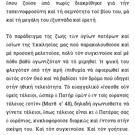
ὅπου ζοῦσε ἀπό νωρίς διακρίθηκε γιά τήν
ταπεινοφροσύνη καί τή σεμνότητα τοῦ βίου του, μά
καί τή μεγάλη του ἐξυπνάδα καί ἀρετή.
Τό παράδειγμα τῆς ζωῆς τῶν ἁγίων πατέρων καί
ὁσίων της Ἐκκλησίας μας πού παρακολουθοῦσε καί
μέ προσοχή μελετοῦσε, πολύ τόν συγκινοῦσε καί μέ
πόθο βαθύ ἀγωνιζόταν νά τό μιμηθεῖ. Ἡ ψυχή του
φλεγόταν ἀπό τήν ἱερή ἐπιθυμία νά ἀφιερωθεῖ καί
αὐτός στόν Θεό καί νά βαδίσει τόν δρόμο πού ὁδηγεῖ
στήν ἠθική τελειότητα. Τό εὐαγγελικό «ἔσεσθε οὒν
ὑμεῖς τέλειοι, ὥσπερ ὁ Πατήρ ὑμῶν ὁ ἐν τοῖς οὐρανοῖς
τέλειος ἐστίν» (Ματθ. ε’ 48), δηλαδή ἀγωνισθεῖτε νά
γίνετε τέλειοι, ὅπως τέλειος εἶναι κι ὁ Πατέρας σας
ὁ οὐράνιος, κυκλοφοροῦσε διαρκῶς καί ἔντονα στήν
σκέψη του. Καί τόν συγκινοῦσε. Καί τόν γοήτευε.