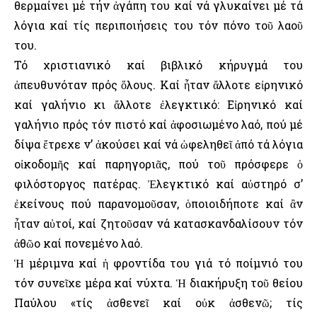
θερμαίνει μέ τήν ἀγάπη του καί νά γλυκαίνει μέ τά
λόγια καί τίς περιποιήσεις του τόν πόνο τοῦ λαοῦ
του.
Τό χριστιανικό καί βιβλικό κήρυγμά του
ἀπευθυνόταν πρός ὅλους. Καί ἦταν ἄλλοτε εἰρηνικό
καί γαλήνιο κι ἄλλοτε ἐλεγκτικό: Εἰρηνικό καί
γαλήνιο πρός τόν πιστό καί ἀφοσιωμένο λαό, πού μέ
δίψα ἔτρεχε ν’ ἀκούσει καί νά ὠφεληθεῖ ἀπό τά λόγια
οἰκοδομῆς καί παρηγοριᾶς, πού τοῦ πρόσφερε ὁ
φιλόστοργος πατέρας. Ἐλεγκτικό καί αὐστηρό σ’
ἐκείνους πού παρανομοῦσαν, ὁποιοιδήποτε καί ἂν
ἦταν αὐτοί, καί ζητοῦσαν νά κατασκανδαλίσουν τόν
ἀθῶο καί πονεμένο λαό.
Ἡ μέριμνα καί ἡ φροντίδα του γιά τό ποίμνιό του
τόν συνεῖχε μέρα καί νύχτα. Ἡ διακήρυξη τοῦ θείου
Παύλου «τίς ἀσθενεῖ καί οὐκ ἀσθενῶ; τίς