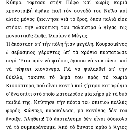
Κύπρο. Ἔφτασε στήν Πάφο καί χωρίς καμιά
χρονοτριβή ἀφῆκε ἐκεῖ τόν συνοδό του Νεῖλο καί
αὐτός μόνος ξεκίνησε γιά τό ὄρος, ὅπου παλιά εἶχε
στήσει τήν ἀσκητική του παλαίστρα ὁ γίγας τῆς
μοναστικῆς ζωῆς, Ἰλαρίων ὁ Μέγας.
Ἡ ἀπόσταση ἀπ’ τήν πόλη ἦταν μεγάλη. Κουρασμένος
ὁ σεβάσμιος γέροντας ἀπ’ τά χρόνια περπατοῦσε
σιγά. Ἔτσι πρίν νά φτάσει, ἄρχισε νά νυκτώνει καί
νά πέφτει χιονόνερο. Γιά νά φυλαχθεῖ ἀπ’ τήν
θύελλα, τάχυνε τό βῆμά του πρός τό χωριό
Κισσόπτερα, πού εἶναι κοντά καί ζήτησε καταφύγιο
σ’ ἕνα σπίτι στό ὁποῖο κατοικοῦσε μία χήρα μέ τά δυό
παιδιά της. Κτύπησε τήν πόρτα τοῦ σπιτιοῦ πολλές
φορές. Φώναξε, παρακάλεσε, μά κανένας δέν τοῦ
ἄνοιξε. Ἀλήθεια! Τό ἀποτέλεσμα δέν εἶναι δύσκολο
νά τό συμπεράνουμε. Ἀπό τό δυνατό κρύο ὁ Ἅγιος