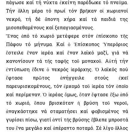
πάγωσε καί τή νύχτα ἐκείνη παρέδωκε τό πνεῦμα.
Τήν ἄλλη μέρα τό πρωί τόν βρῆκαν οἱ χωριανοί
νεκρό, τή δέ ἄπονη χήρα καί τά παιδιά της
μισοπεθαμένους καί ξεπαγιασμένους.
Ἕνας ἀπό τό χωριό μετέφερε στόν ἐπίσκοπο τῆς
Πάφου τό μήνυμα. Καί ὁ Ἐπίσκοπος Ὑπερόριος
ἔστειλε ἕναν ἱερέα καί ἕναν λαϊκό μαζί, γιά νά
κανονίσουν τά τῆς ταφῆς τοῦ μοναχοῦ. Αὐτή τήν
ἐντύπωση ἔδινε ὁ νεκρός ἱεράρχης. Ὁ λαϊκός πού
ἔφτασε πρῶτος ἀνήγγειλε στούς ἐκεῖ
παρευρισκομένους, τόν ἐρχομό τοῦ ἱερέα τόν ὁποῖο
καί περίμεναν. Ὁ ἱερέας ὅμως, ὅταν ἔφτασε ἔξω ἀπό
τό χωριό, ὅπου βρισκόταν ἡ βρύση τοῦ νεροῦ,
ἀναγκάστηκε νά σταματήσει καί φοβισμένος νά
γυρίσει πίσω, γιατί ἀντί τῆς βρύσης ἔβλεπε μπροστά
του ἕνα μεγάλο καί ἀπέραντο ποταμό. Σέ λίγο ἄλλος