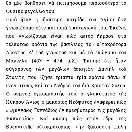
θά μᾶς βοηθήσει νά ἐκτιμήσουμε περισσότερο τό
ψυχικό μεγαλεῖο του.
Ποιά ἦταν ἡ ἰδιαίτερη πατρίδα τοῦ Ἁγίου δέν
γνωρίζουμε οὔτε καί ποιά ἡ καταγωγή του. Ἐκεῖνο,
πού γνωρίζουμε εἶναι, πώς αὐτός ἤκμασε στά
τελευταῖα χρόνια τῆς βασιλείας τοῦ αὐτοκράτορα
Λέοντος Α’ τοῦ γνωστοῦ καί μέ τό ἐπώνυμο τοῦ
Μακέλλη (457 – 474 μ.Χ.). Ἐπίσης ὅτι ἦταν
σύγχρονος τῶν μεγάλων ἀσκητῶν Δανιήλ τοῦ
Στυλίτη, πού ἔζησε τριάντα τρία χρόνια πάνω σ’
ἕναν στυλό, καί τοῦ Ἀνδρέα τοῦ διά Χριστόν Σαλοῦ.
Ὁ σεμνός ἐγκωμιαστής του, ὁ γλυκύτατος τῆς
Κύπρου Ἅγιος, ὁ μακάριος Νεόφυτος ἀναφέρει πώς
ὁ «γενναῖος Γεννάδιος ἣν πρεσβύτερος τῆς μεγάλης
Ἐκκλησίας». Καί ἀκόμη πώς στήν ἕδρα τῆς
Βυζαντινῆς αὐτοκρατορίας, τήν ξακουστή Πόλη