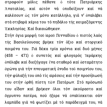
στραφοῦν μόλις πέθανε ὁ τότε Πατριάρχης
Ἀνατολίας, καί αὐτόν νά ὑποδείξουν καί νά
καλέσουν ὡς τόν μόνο κατάλληλο, γιά ν’ ἀναλάβει
στά στιβαρά χέρια του τό πηδάλιο τῆς χειμαζόμενης
Ἐκκλησίας. Καί δικαιώθηκαν.
Στήν ἅγια μορφή τοῦ ἱεροῦ Γενναδίου ὁ πιστός λαός
τῆς Βασιλεύουσας βρῆκε τόν ἄξιο καί στοργικό
ποιμένα του. Γιά δέκα τρία χρόνια καί δυό μῆνες
(458 – 471) ὁ συνετός καί φλογερός Ἱεράρχης
ἀνέλαβε καί διεξήγαγε ἕνα σταθερό καί ἀσταμάτητο
ἀγώνα γιά τήν πνευματική ἄνοδο τοῦ ποιμνίου του,
τήν φύλαξή του ἀπό τίς αἱρέσεις καί τήν προσήλωσή
του στήν ὀρθή πίστη τῶν Πατέρων. Στό πρόσωπό
του εἶδαν καί βρῆκαν ὅλοι τόν ἀκούραστο καί
ἄγρυπνο πατέρα, πού ἤξερε νά ἀναλίσκεται σάν
λαμπάδα γιά νά φωτίζει μέ τό παράδειγμά του, νά