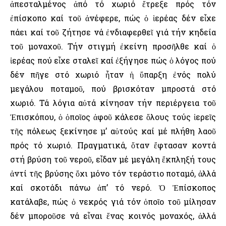
ἀπεσταλμένος ἀπό τό χωριό ἔτρεξε πρός τόν
ἐπίσκοπο καί τοῦ ἀνέφερε, πώς ὁ ἱερέας δέν εἶχε
πάει καί τοῦ ζήτησε νά ἐνδιαφερθεῖ γιά τήν κηδεία
τοῦ μοναχοῦ. Τήν στιγμή ἐκείνη προσῆλθε καί ὁ
ἱερέας πού εἶχε σταλεῖ καί ἐξήγησε πώς ὁ λόγος πού
δέν πῆγε στό χωριό ἦταν ἡ ὕπαρξη ἐνός πολύ
μεγάλου ποταμοῦ, πού βρισκόταν μπροστά στό
χωριό. Τά λόγια αὐτά κίνησαν τήν περιέργεια τοῦ
Ἐπισκόπου, ὁ ὁποῖος ἀφοῦ κάλεσε ὅλους τούς ἱερεῖς
τῆς πόλεως ξεκίνησε μ’ αὐτούς καί μέ πλήθη λαοῦ
πρός τό χωριό. Πραγματικά, ὅταν ἔφτασαν κοντά
στή βρύση τοῦ νεροῦ, εἶδαν μέ μεγάλη ἔκπληξή τους
ἀντί τῆς βρύσης ὄχι μόνο τόν τεράστιο ποταμό, ἀλλά
καί σκοτάδι πάνω ἀπ’ τό νερό. Ὁ Ἐπίσκοπος
κατάλαβε, πώς ὁ νεκρός γιά τόν ὁποῖο τοῦ μίλησαν
δέν μποροῦσε νά εἶναι ἕνας κοινός μοναχός, ἀλλά