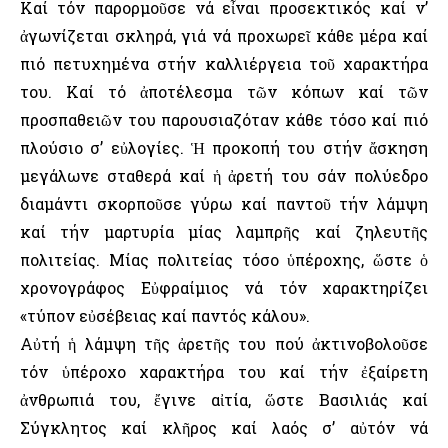
Καί τόν παρορμοῦσε νά εἶναι προσεκτικός καί ν’
ἀγωνίζεται σκληρά, γιά νά προχωρεῖ κάθε μέρα καί
πιό πετυχημένα στήν καλλιέργεια τοῦ χαρακτήρα
του. Καί τό ἀποτέλεσμα τῶν κόπων καί τῶν
προσπαθειῶν του παρουσιαζόταν κάθε τόσο καί πιό
πλούσιο σ’ εὐλογίες. Ἡ προκοπή του στήν ἄσκηση
μεγάλωνε σταθερά καί ἡ ἀρετή του σάν πολύεδρο
διαμάντι σκορποῦσε γύρω καί παντοῦ τήν λάμψη
καί τήν μαρτυρία μίας λαμπρῆς καί ζηλευτῆς
πολιτείας. Μίας πολιτείας τόσο ὑπέροχης, ὥστε ὁ
χρονογράφος Εὐφραίμιος νά τόν χαρακτηρίζει
«τύπον εὐσέβειας καί παντός κάλου».
Αὐτή ἡ λάμψη τῆς ἀρετῆς του πού ἀκτινοβολοῦσε
τόν ὑπέροχο χαρακτήρα του καί τήν ἐξαίρετη
ἀνθρωπιά του, ἔγινε αἰτία, ὥστε Βασιλιάς καί
Σύγκλητος καί κλῆρος καί λαός σ’ αὐτόν νά