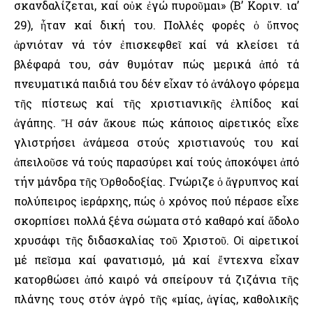
σκανδαλίζεται, καί οὐκ ἐγώ πυροῦμαι» (Β’ Κοριν. ια’
29), ἦταν καί δική του. Πολλές φορές ὁ ὕπνος
ἀρνιόταν νά τόν ἐπισκεφθεῖ καί νά κλείσει τά
βλέφαρά του, σάν θυμόταν πώς μερικά ἀπό τά
πνευματικά παιδιά του δέν εἶχαν τό ἀνάλογο φόρεμα
τῆς πίστεως καί τῆς χριστιανικῆς ἐλπίδος καί
ἀγάπης. Ἢ σάν ἄκουε πώς κάποιος αἱρετικός εἶχε
γλιστρήσει ἀνάμεσα στούς χριστιανούς του καί
ἀπειλοῦσε νά τούς παρασύρει καί τούς ἀποκόψει ἀπό
τήν μάνδρα τῆς Ὀρθοδοξίας. Γνώριζε ὁ ἄγρυπνος καί
πολύπειρος ἱεράρχης, πώς ὁ χρόνος πού πέρασε εἶχε
σκορπίσει πολλά ξένα σώματα στό καθαρό καί ἄδολο
χρυσάφι τῆς διδασκαλίας τοῦ Χριστοῦ. Οἱ αἱρετικοί
μέ πεῖσμα καί φανατισμό, μά καί ἔντεχνα εἶχαν
κατορθώσει ἀπό καιρό νά σπείρουν τά ζιζάνια τῆς
πλάνης τους στόν ἀγρό τῆς «μίας, ἁγίας, καθολικῆς