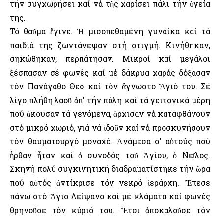
τήν συγχωρήσει καί νά τῆς χαρίσει πάλι τήν ὑγεία
της.
Τό θαῦμα ἔγινε. Ἡ μισοπεθαμένη γυναίκα καί τά
παιδιά της ζωντάνεψαν στή στιγμή. Κινήθηκαν,
σηκώθηκαν, περπάτησαν. Μικροί καί μεγάλοι
ξέσπασαν σέ φωνές καί μέ δάκρυα χαράς δόξασαν
τόν Πανάγαθο Θεό καί τόν ἄγνωστο Ἅγιό του. Σέ
λίγο πλήθη λαοῦ ἀπ’ τήν πόλη καί τά γειτονικά μέρη
πού ἄκουσαν τά γενόμενα, ἄρχισαν νά καταφθάνουν
στό μικρό χωριό, γιά νά ἰδοῦν καί νά προσκυνήσουν
τόν θαυματουργό μοναχό. Ἀνάμεσα σ’ αὐτούς πού
ἦρθαν ἦταν καί ὁ συνοδός τοῦ Ἁγίου, ὁ Νεῖλος.
Σκηνή πολύ συγκινητική διαδραματίστηκε τήν ὥρα
πού αὐτός ἀντίκρισε τόν νεκρό ἱεράρχη. Ἔπεσε
πάνω στό Ἅγιο Λείψανο καί μέ κλάματα καί φωνές
θρηνοῦσε τόν κύριό του. Ἔτσι ἀποκαλοῦσε τόν