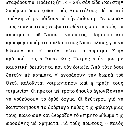
ἀναφέρουν αἱ Πράξεις (η’ 14 – 24), σάν εἶδε ἐκεῖ στήν
Σαμάρεια ὅπου ζοῦσε τούς Ἀποστόλους Πέτρο καί
Ἰωάννη νά μεταδίδουν μέ τήν ἐπίθεση τῶν χειρῶν
τους ἐπάνω στούς νεοβαπτισθέντας χριστιανούς τά
χαρίσματα τοῦ Ἁγίου Πνεύματος, πλησίασε καί
πρόσφερε χρήματα πολλά στούς Ἀποστόλους, γιά νά
δώσουν καί σ’ αὐτόν τοῦτο τό χάρισμα. Στήν
πρότασή του, ὁ Ἀπόστολος Πέτρος ἀπήντησε μέ
καυστική δριμύτητα καί τόν ἔδιωξε. Ἀπό τότε ὅσοι
ζητοῦν μέ χρήματα ν’ ἀγοράσουν τήν δωρεά τοῦ
Θεοῦ, καλοῦνται «σιμωνιακοί» καί ἡ πράξη τους
«σιμωνία». Οἱ πρῶτοι μέ τρόπο ὕπουλο ἀγωνίζονταν
νά νοθεύσουν τό ὀρθό δόγμα. Οἱ δεύτεροι, γιά νά
ἱκανοποιήσουν τό ἀχόρταγο πάθος τῆς φιλαργυρίας
τους, πωλοῦσαν καί ἀγόραζαν τό ἀτίμητο ἀξίωμα τῆς
ἱεροσύνης μέ χρήματα. Γιά τούς πρώτους, ὁ καλός