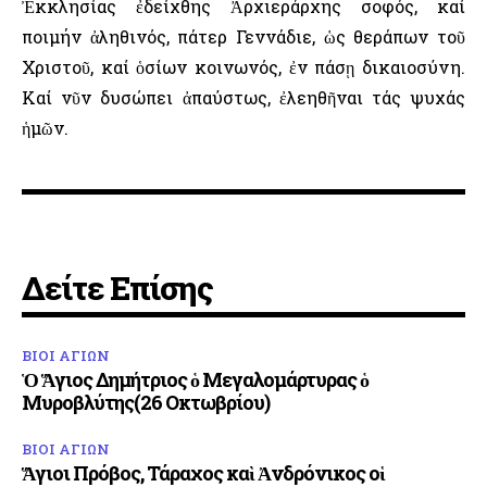
Ἐκκλησίας ἐδείχθης Ἀρχιεράρχης σοφός, καί
ποιμήν ἀληθινός, πάτερ Γεννάδιε, ὡς θεράπων τοῦ
Χριστοῦ, καί ὁσίων κοινωνός, ἐν πάσῃ δικαιοσύνη.
Καί νῦν δυσώπει ἀπαύστως, ἐλεηθῆναι τάς ψυχάς
ἡμῶν.
Δείτε Επίσης
ΒΙΟΙ ΑΓΙΩΝ
Ὁ Ἅγιος Δημήτριος ὁ Μεγαλομάρτυρας ὁ
Μυροβλύτης(26 Οκτωβρίου)
ΒΙΟΙ ΑΓΙΩΝ
Ἅγιοι Πρόβος, Τάραχος καὶ Ἀνδρόνικος οἱ