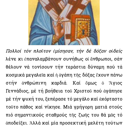
Πολλοί τόν πλοῦτον ἐμίσησαν, τήν δέ δόξαν οὐδείς
λένε κι ἐπαναλαμβάνουν συνήθως οἱ ἄνθρωποι, σάν
θέλουν νά τονίσουν τήν τεράστια δύναμη πού τά
κοσμικά μεγαλεῖα καί ἡ ἀγάπη τῆς δόξας ἔχουν πάνω
στήν ἀνθρώπινη καρδιά. Καί ὅμως ὁ Ἅγιος
Γεννάδιος, μέ τή βοήθεια τοῦ Χριστοῦ πού ἀγάπησε
μέ τήν ψυχή του, ξεπέρασε τό μεγάλο καί ἀχόρταστο
τοῦτο πάθος καί νίκησε. Μιά γρήγορη ματιά στούς
πιό σημαντικούς σταθμούς τῆς ζωῆς του θά μᾶς τό
ἀποδείξει. Ἀλλά καί μία προσεκτική μελέτη τούτων