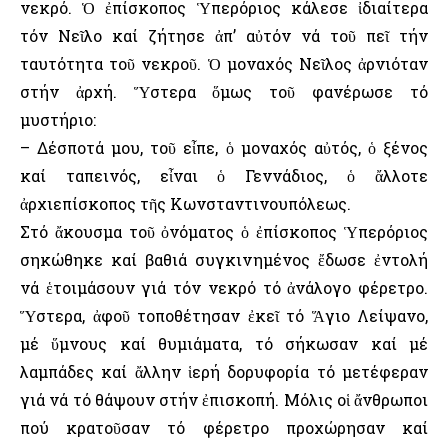
νεκρό. Ὁ ἐπίσκοπος Ὑπερόριος κάλεσε ἰδιαίτερα
τόν Νεῖλο καί ζήτησε ἀπ’ αὐτόν νά τοῦ πεῖ τήν
ταυτότητα τοῦ νεκροῦ. Ὁ μοναχός Νεῖλος ἀρνιόταν
στήν ἀρχή. Ὕστερα ὅμως τοῦ φανέρωσε τό
μυστήριο:
– Δέσποτά μου, τοῦ εἶπε, ὁ μοναχός αὐτός, ὁ ξένος
καί ταπεινός, εἶναι ὁ Γεννάδιος, ὁ ἄλλοτε
ἀρχιεπίσκοπος τῆς Κωνσταντινουπόλεως.
Στό ἄκουσμα τοῦ ὀνόματος ὁ ἐπίσκοπος Ὑπερόριος
σηκώθηκε καί βαθιά συγκινημένος ἔδωσε ἐντολή
νά ἑτοιμάσουν γιά τόν νεκρό τό ἀνάλογο φέρετρο.
Ὕστερα, ἀφοῦ τοποθέτησαν ἐκεῖ τό Ἅγιο Λείψανο,
μέ ὕμνους καί θυμιάματα, τό σήκωσαν καί μέ
λαμπάδες καί ἄλλην ἱερή δορυφορία τό μετέφεραν
γιά νά τό θάψουν στήν ἐπισκοπή. Μόλις οἱ ἄνθρωποι
πού κρατοῦσαν τό φέρετρο προχώρησαν καί