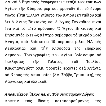
Ἂν καί ὁ Βηχιανός ἀναφέρεται μεταξύ τῶν τοπικῶν
Ἁγίων τῆς Κύπρου, μερικοί φρονοῦν ὅτι τό ὄνομα
τοῦτο εἶναι μᾶλλον ἐπίθετο τοῦ Ἁγίου Γενναδίου καί
ὅτι ὁ Ἅγιος Βηχιανός καί ὁ Ἅγιος Γεννάδιος εἶναι
ἕνα καί τό αὐτό πρόσωπο. Ὁ Ἅγιος Βηχιανός καί
Βησσιανός ἔχει ὡς κέντρο σεβασμοῦ τό μικρό χωριό
Ἀνάγια, πού βρίσκεται 10 περίπου μίλια ΝΔ τῆς
Λευκωσίας καί τήν Κισσοῦσα τῆς ἐπαρχίας
Λεμεσοῦ. Τοιχογραφίες τοῦ Ἁγίου βρίσκουμε σέ
ἐκκλησίες τῆς Γαλάτας, τοῦ Ἰδαλίου,
Καλοπαναγιώτη κλπ. Φορητές εἰκόνες στά Ἀνάγια,
σέ Ναούς τῆς Λευκωσίας (Ἁγ. Σάββα, Τρυπιώτη), τῆς
Λάρνακος καί ἀλλαχοῦ.
Ἀπολυτίκιον. Ἦχος πλ. α’. Τόν συνάναρχον Λόγον.
Ἀρετῶν ταῖς ἰδέαις κατακοσμούμενος, τῆς