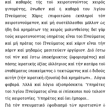
καί καθαρός τῆς τοῦ χειροτονοῦντος χειρός
γινομένης, ἄνωθεν καί ἡ καθαρά του Ἁγίου
Πνεύματος Χάρις ἐπιφοιτώσα ἐκπληροί τόν
χειροτονούμενον, καί μή συστέλλεσθαι μᾶλλον ὡς
ἤδη διά χρημάτων τῆς χειρός μολυνθείσης δεῖ γάρ
τούς χειροτονοῦντας ὑπηρέτας εἶναι τοῦ Πνεύματος
καί μή πράτας τοῦ Πνεύματος καί χάριν εἶναι τήν
χάριν καί μηδαμῶς μεσιτεύειν ἀργύριον. Διό ἔστω
τοί νῦν καί ἔστω ἀποκήρυκτος (ἀφορισμένος) καί
πάσης ἱερατικῆς ἀξίας ἀλλότριος καί τήν κατάρα τοῦ
ἀναθέματος ὑποκείμενος ὁ τεκτώμενος καί ὁ διδούς
αὐτήν (τήν ἱερατική ἐξουσία) διά χρημάτων»… Λόγια
φοβερά. Ἀλλά καί λόγια ἀξιοπρόσεκτα. Ὑπηρέτες
τοῦ Ἁγίου Πνεύματος εἶναι οἱ ἐπίσκοποι πού τελοῦν
τίς χειροτονίες. Ὑπηρέτες καί ὄχι ἔμποροι…
Γιά τόν πνευματικό ἐφοδιασμό τῶν χριστιανῶν ὁ