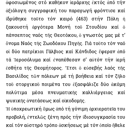
ἀφοσιωμένος στό καθῆκον ἱεράρχης ἐκτός ἀπό τήν
ἀξιόλογη συγγραφική του παραγωγή φρόντισε καί
ἱδρύθηκε τοῦτο τόν καιρό (463) στήν Πόλη ἡ
ξακουστή ἀργότερα Μονή τοῦ Στουδίου καί ὁ
πάνσεπτος ναός τῆς Θεοτόκου, ὁ γνωστός μας μέ τ’
ὄνομα Ναός τῆς Ζωοδόχου Πηγῆς. Γιά τοῦτο τόν ναό
οἱ δύο πατρίκιοι Γάλβιος καί Κάνδιδος ἔφεραν ἀπό
τά Ἱεροσόλυμα καί ἐναπέθεσαν σ’ αὐτόν τήν ἱερή
ἐσθήτα τῆς Θεομήτορος. Ἔτσι ὁ εὐσεβής λαός τῆς
Βασιλίδος τῶν πόλεων μέ τή βοήθεια καί τόν ζῆλο
τοῦ στοργικοῦ ποιμένα του ἐξασφάλιζε δύο ἀκόμη
πολύτιμα μέσα πνευματικῆς καλλιέργειας καί
ψυχικῆς ἀνατάσεως καί οἰκοδομῆς.
Ἡ ὑποχρεωτική ὅμως ἀπό τή γόνιμη ἀρχιερατεῖα του
προβολή, ἐντελῶς ξένη πρός τήν ἰδιοσυγκρασία του
καί τόν αὐστηρό τρόπο ἀσκήσεως μέ τόν ὁποῖο ἤθελε