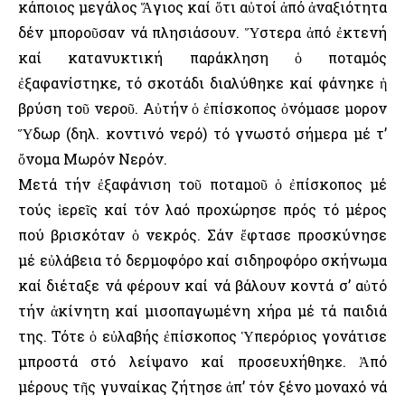
κάποιος μεγάλος Ἅγιος καί ὅτι αὐτοί ἀπό ἀναξιότητα
δέν μποροῦσαν νά πλησιάσουν. Ὕστερα ἀπό ἐκτενή
καί κατανυκτική παράκληση ὁ ποταμός
ἐξαφανίστηκε, τό σκοτάδι διαλύθηκε καί φάνηκε ἡ
βρύση τοῦ νεροῦ. Αὐτήν ὁ ἐπίσκοπος ὀνόμασε Ὅμορον
Ὕδωρ (δηλ. κοντινό νερό) τό γνωστό σήμερα μέ τ’
ὄνομα Μωρόν Νερόν.
Μετά τήν ἐξαφάνιση τοῦ ποταμοῦ ὁ ἐπίσκοπος μέ
τούς ἱερεῖς καί τόν λαό προχώρησε πρός τό μέρος
πού βρισκόταν ὁ νεκρός. Σάν ἔφτασε προσκύνησε
μέ εὐλάβεια τό δερμοφόρο καί σιδηροφόρο σκήνωμα
καί διέταξε νά φέρουν καί νά βάλουν κοντά σ’ αὐτό
τήν ἀκίνητη καί μισοπαγωμένη χήρα μέ τά παιδιά
της. Τότε ὁ εὐλαβής ἐπίσκοπος Ὑπερόριος γονάτισε
μπροστά στό λείψανο καί προσευχήθηκε. Ἀπό
μέρους τῆς γυναίκας ζήτησε ἀπ’ τόν ξένο μοναχό νά