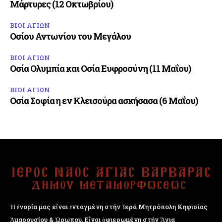
Μάρτυρες (12 Οκτωβρίου)
ΒΙΟΙ ΑΓΙΩΝ
Οσίου Αντωνίου του Μεγάλου
ΒΙΟΙ ΑΓΙΩΝ
Οσία Ολυμπία και Οσία Ευφροσύνη (11 Μαΐου)
ΒΙΟΙ ΑΓΙΩΝ
Οσία Σοφία η εν Κλεισούρα ασκήσασα (6 Μαΐου)
Ἡ ἐνορία μας εἶναι ἐνταγμένη στήν Ἱερά Μητρόπολη Κηφισίας
Ἁμαρουσίου & Ὠρωπου. Εἶναι ἀφιερωμένη στήν Ἅγια