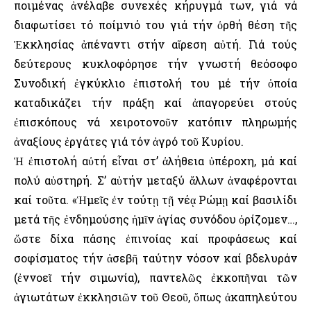
ποιμένας ἀνέλαβε συνεχές κήρυγμά των, γιά νά
διαφωτίσει τό ποίμνιό του γιά τήν ὀρθή θέση τῆς
Ἐκκλησίας ἀπέναντι στήν αἵρεση αὐτή. Γιά τούς
δεύτερους κυκλοφόρησε τήν γνωστή θεόσοφο
Συνοδική ἐγκύκλιο ἐπιστολή του μέ τήν ὁποία
καταδικάζει τήν πράξη καί ἀπαγορεύει στούς
ἐπισκόπους νά χειροτονοῦν κατόπιν πληρωμής
ἀναξίους ἐργάτες γιά τόν ἀγρό τοῦ Κυρίου.
Ἡ ἐπιστολή αὐτή εἶναι στ’ ἀλήθεια ὑπέροχη, μά καί
πολύ αὐστηρή. Σ’ αὐτήν μεταξύ ἄλλων ἀναφέρονται
καί τοῦτα. «Ἡμεῖς ἐν τούτῃ τῇ νέᾳ Ρώμῃ καί βασιλίδι
μετά τῆς ἐνδημούσης ἡμῖν ἁγίας συνόδου ὁρίζομεν…,
ὥστε δίχα πάσης ἐπινοίας καί προφάσεως καί
σοφίσματος τήν ἀσεβῆ ταύτην νόσον καί βδελυράν
(ἐννοεῖ τήν σιμωνία), παντελῶς ἐκκοπῆναι τῶν
ἁγιωτάτων ἐκκλησιῶν τοῦ Θεοῦ, ὅπως ἀκαπηλεύτου