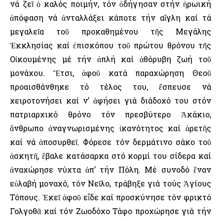
νά ζεῖ ὁ καλός ποιμήν, τόν ὁδήγησαν στήν ἡρωική
ἀπόφαση νά ἀνταλλάξει κάποτε τήν αἴγλη καί τά
μεγαλεῖα τοῦ προκαθημένου τῆς Μεγάλης
Ἐκκλησίας καί ἐπισκόπου τοῦ πρώτου θρόνου τῆς
Οἰκουμένης μέ τήν ἁπλή καί ἀθόρυβη ζωή τοῦ
μονάχου. Ἔτσι, ἀφοῦ κατά παραχώρηση Θεοῦ
προαισθάνθηκε τό τέλος του, ἔσπευσε νά
χειροτονήσει καί ν’ ἀφήσει γιά διάδοχό του στόν
πατριαρχικό θρόνο τόν πρεσβύτερο Ἀκάκιο,
ἄνθρωπο ἀναγνωρισμένης ἱκανότητος καί ἀρετῆς
καί νά ἀποσυρθεῖ. Φόρεσε τόν δερμάτινο σάκο τοῦ
ἀσκητῆ, ἔβαλε κατάσαρκα στό κορμί του σίδερα καί
ἀναχώρησε νύχτα ἀπ’ τήν Πόλη. Μέ συνοδό ἕναν
εὐλαβή μοναχό, τόν Νεῖλο, τράβηξε γιά τούς Ἁγίους
Τόπους. Ἐκεῖ ἀφοῦ εἶδε καί προσκύνησε τόν φρικτό
Γολγοθᾶ καί τόν Ζωοδόχο Τάφο προχώρησε γιά τήν