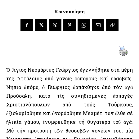
Κοινοποίηση
Ὁ Ἅγιος Νεομάρτυς Γεώργιος ἐγεννήθηκε στά μέρη
τῆς Ἀττάλειας ἀπό γονεῖς εὔπορους καί εὐσεβεῖς.
Νήπιο ἀκόμα, ὁ Γεώργιος ἁρπάχθηκε ἀπό τόν ἀγᾶ
Προύσαλη, κατά τίς συνηθισμένες ἁρπαγές
Χριστιανόπουλων ἀπό τούς Τούρκους,
ἐξισλαμίσθηκε καί ὀνομάσθηκε Μεχμέτ. Ὅταν ἦλθε σέ
ἡλικία γάμου, ἐνυμφεύθηκε τή θυγατέρα τοῦ ἀγᾶ.
Μέ τήν προτροπή τῶν θεοσεβῶν γονέων του, μία