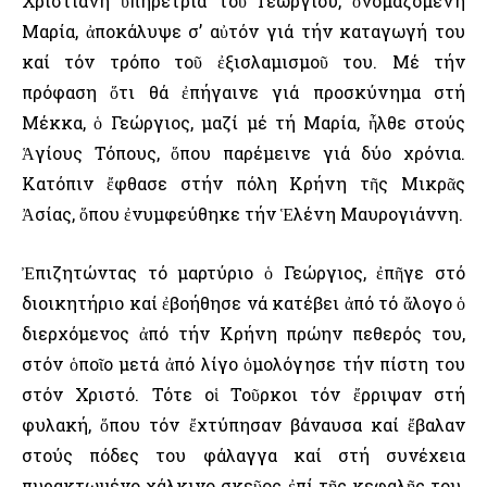
Χριστιανή ὑπηρέτρια τοῦ Γεωργίου, ὀνομαζόμενη
Μαρία, ἀποκάλυψε σ’ αὐτόν γιά τήν καταγωγή του
καί τόν τρόπο τοῦ ἐξισλαμισμοῦ του. Μέ τήν
πρόφαση ὅτι θά ἐπήγαινε γιά προσκύνημα στή
Μέκκα, ὁ Γεώργιος, μαζί μέ τή Μαρία, ἦλθε στούς
Ἁγίους Τόπους, ὅπου παρέμεινε γιά δύο χρόνια.
Κατόπιν ἔφθασε στήν πόλη Κρήνη τῆς Μικρᾶς
Ἀσίας, ὅπου ἐνυμφεύθηκε τήν Ἑλένη Μαυρογιάννη.
Ἐπιζητώντας τό μαρτύριο ὁ Γεώργιος, ἐπῆγε στό
διοικητήριο καί ἐβοήθησε νά κατέβει ἀπό τό ἄλογο ὁ
διερχόμενος ἀπό τήν Κρήνη πρώην πεθερός του,
στόν ὁποῖο μετά ἀπό λίγο ὁμολόγησε τήν πίστη του
στόν Χριστό. Τότε οἱ Τοῦρκοι τόν ἔρριψαν στή
φυλακή, ὅπου τόν ἔχτύπησαν βάναυσα καί ἔβαλαν
στούς πόδες του φάλαγγα καί στή συνέχεια
πυρακτωμένο χάλκινο σκεῦος ἐπί τῆς κεφαλῆς του.