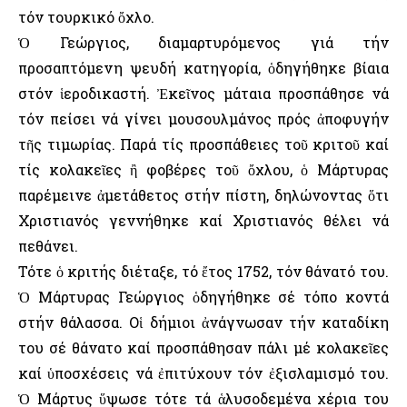
τόν τουρκικό ὄχλο.
Ὁ Γεώργιος, διαμαρτυρόμενος γιά τήν
προσαπτόμενη ψευδή κατηγορία, ὁδηγήθηκε βίαια
στόν ἱεροδικαστή. Ἐκεῖνος μάταια προσπάθησε νά
τόν πείσει νά γίνει μουσουλμάνος πρός ἀποφυγήν
τῆς τιμωρίας. Παρά τίς προσπάθειες τοῦ κριτοῦ καί
τίς κολακεῖες ἢ φοβέρες τοῦ ὄχλου, ὁ Μάρτυρας
παρέμεινε ἀμετάθετος στήν πίστη, δηλώνοντας ὅτι
Χριστιανός γεννήθηκε καί Χριστιανός θέλει νά
πεθάνει.
Τότε ὁ κριτής διέταξε, τό ἔτος 1752, τόν θάνατό του.
Ὁ Μάρτυρας Γεώργιος ὁδηγήθηκε σέ τόπο κοντά
στήν θάλασσα. Οἱ δήμιοι ἀνάγνωσαν τήν καταδίκη
του σέ θάνατο καί προσπάθησαν πάλι μέ κολακεῖες
καί ὑποσχέσεις νά ἐπιτύχουν τόν ἐξισλαμισμό του.
Ὁ Μάρτυς ὕψωσε τότε τά ἁλυσοδεμένα χέρια του