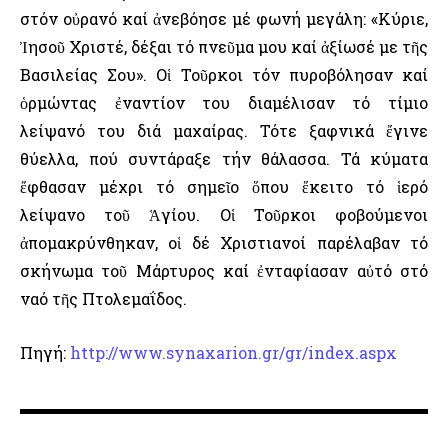
στόν οὐρανό καί ἀνεβόησε μέ φωνή μεγάλη: «Κύριε,
Ἰησοῦ Χριστέ, δέξαι τό πνεῦμα μου καί ἀξίωσέ με τῆς
Βασιλείας Σου». Οἱ Τοῦρκοι τόν πυροβόλησαν καί
ὁρμώντας ἐναντίον του διαμέλισαν τό τίμιο
λείψανό του διά μαχαίρας. Τότε ξαφνικά ἔγινε
θύελλα, πού συντάραξε τήν θάλασσα. Τά κύματα
ἔφθασαν μέχρι τό σημεῖο ὅπου ἔκειτο τό ἱερό
λείψανο τοῦ Ἁγίου. Οἱ Τοῦρκοι φοβούμενοι
ἀπομακρύνθηκαν, οἱ δέ Χριστιανοί παρέλαβαν τό
σκήνωμα τοῦ Μάρτυρος καί ἐνταφίασαν αὐτό στό
ναό τῆς Πτολεμαΐδος.
Πηγή:
http://www.synaxarion.gr/gr/index.aspx