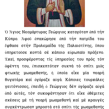
Ὁ Ἅγιος Νεομάρτυρας Γεώργιος καταγόταν ἀπό τήν
Κύπρο. Ἀφοῦ ἀναχώρησε ἀπό τήν πατρίδα του
ἔφθασε στήν Προλεμαΐδα τῆς Παλαιστίνης, ὅπου
ὑπηρετοῦσε κοντά σέ κάποιο εὐρωπαῖο πρόξενο.
Ἐκεῖ, προσφέροντας τίς ὑπηρεσίες του πρός τόν
ἀφέντη του, ἐπισκεπτόταν συχνά τό σπίτι μιᾶς
φτωχῆς μωαμεθανῆς, ἡ ὁποία εἶχε μία νεαρή
θυγατέρα καί ἀγόραζε αὐγά. Κάποιες τουρκάλες
γειτόνισσες, ἐπειδή ὁ Γεώργιος δέν ἀγόραζε αὐγά
ἀπό αὐτές, τόν συκοφάντησαν ὅτι εἶχε ἀθέμιτες
σχέσεις μέ τή νεαρή μωαμεθανή καί μέ κραυγές
συγκέντρωσαν μπροστά στό σπίτι τῆς μωαμεθανῆς