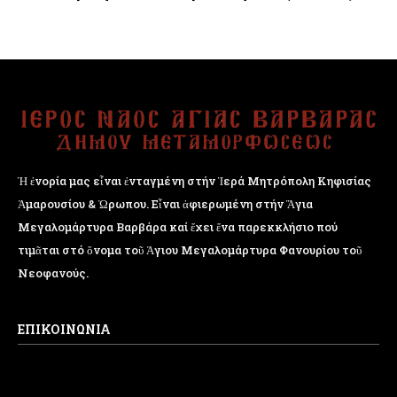
Ἡ ἐνορία μας εἶναι ἐνταγμένη στήν Ἱερά Μητρόπολη Κηφισίας
Ἁμαρουσίου & Ὠρωπου. Εἶναι ἀφιερωμένη στήν Ἅγια
Μεγαλομάρτυρα Βαρβάρα καί ἔχει ἕνα παρεκκλήσιο πού
τιμᾶται στό ὄνομα τοῦ Ἁγιου Μεγαλομάρτυρα Φανουρίου τοῦ
Νεοφανούς.
ΕΠΙΚΟΙΝΩΝΙΑ