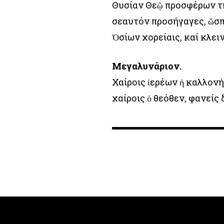
Θυσίαν Θεῷ προσφέρων τήν
σεαυτόν προσήγαγες, ὥσπ
Ὁσίων χορείαις, καί κλειν
Μεγαλυνάριον.
Χαίροις ἱερέων ἡ καλλονή
χαίροις ὁ θεόθεν, φανείς