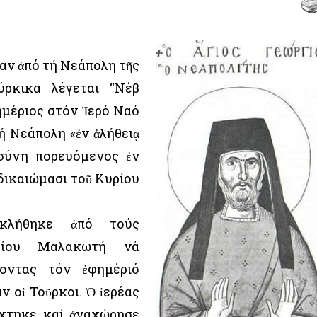
αν ἀπό τή Νεάπολη τῆς
ύρκικα λέγεται “Νέβ
ημέριος στόν Ἱερό Ναό
 Νεάπολη «ἐν ἀλήθειᾳ
οσύνη πορευόμενος ἐν
 δικαιώμασι τοῦ Κυρίου
κλήθηκε ἀπό τούς
ρίου Μαλακωτή νά
νοντας τόν ἐφημέριό
ν οἱ Τοῦρκοι. Ὁ ἱερέας
έχτηκε καί ἀναχώρησε