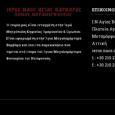
ΕΠΙΚΟΙΝΩ
Ι.Ν Αγίας 
Ἡ ἐνορία μας εἶναι ἐνταγμένη στήν Ἱερά
Πλατεία Αγ
Μητρόπολη Κηφισίας Ἁμαρουσίου & Ὠρωπου.
Μεταμόρφ
Εἶναι ἀφιερωμένη στήν Ἅγια Μεγαλομάρτυρα
Αττική
Βαρβάρα καί ἔχει ἕνα παρεκκλήσιο πού
ieros.naos
τιμᾶται στό ὄνομα τοῦ Ἁγιου Μεγαλομάρτυρα
t.: +30 210.
Φανουρίου τοῦ Νεοφανούς.
f.: +30 210.