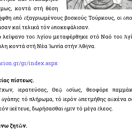
ὅμως, κοντά στή θέση
ήφθη ἀπό ἐξαγριωμένους βοσκούς Τούρκους, οἱ ὁπο
ισαν καί τελικά τόν ἀποκεφάλισαν.
ρό λείψανο τοῦ Ἀγίου μεταφέρθηκε στό Ναό τοῦ Ἁγ
λη κοντά στή Νέα Ἰωνία στήν Ἀθῆνα.
rion.gr/gr/index.aspx
είας πίστεως.
ἔχων, ἱερατεύσας, Θεῷ ὁσίως, θεοφόρε παμμά
ς ἀγάπης τό πλήρωμα, τό ἱερόν ἀπετμήθης αὐχένα σ
εόν ἱκέτευε, δωρήσασθαι ἡμῖν τό μέγα ἔλεος.
ἄνω ζητῶν.