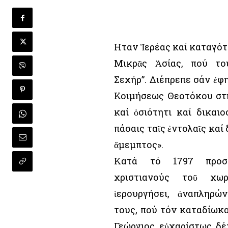
Ηταν Ἱερέας καί καταγότ
Μικρᾶς Ἀσίας, πού το
Σεχήρ”. Διέπρεπε σάν ἐφ
Κοιμήσεως Θεοτόκου στή
καί ὁσιότητι καί δικαι
πάσαις ταῖς ἐντολαῖς καί
ἄμεμπτος».
Κατά τό 1797 προσ
χριστιανούς τοῦ χω
ἱερουργήσει, ἀναπληρώ
τους, πού τόν καταδίωκα
Γεώργιος εὐχαρίστως δ