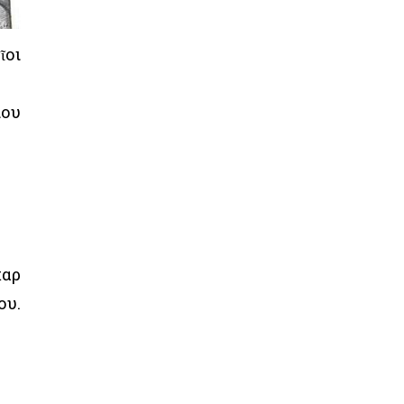
ῖοι
ίου
καρ
ου.