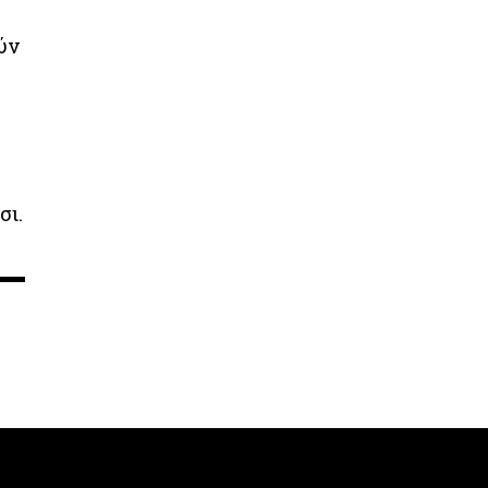
ύν
σι.