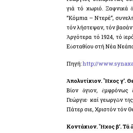
γιά τό χωριό. Ξαφνικά 
“Κόμπια – Ντερέ”, συνελ
τόν λήστεψαν, τόν βασάν
Ἀργότερα τό 1924, τό ἱε
Εὐσταθίου στή Νέα Νεάπο
Πηγή:
http://www.synaxa
Ἀπολυτίκιον. Ἦχος γ’. Θ
Βίον ἅγιον, ἐμφρόνως 
Γεώργιε· καί γεωργῶν τῆ
Πάτερ Ὅσιε, Χριστόν τόν Θ
Κοντάκιον. Ἦχος β’. Τά 