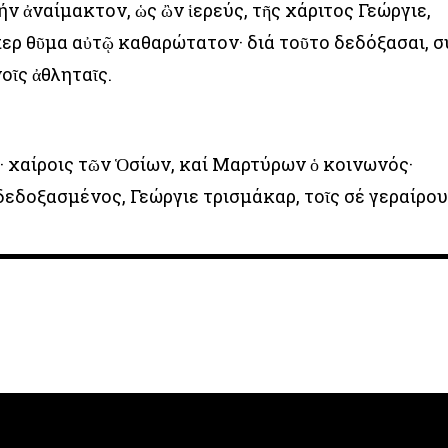
 ἀναίμακτον, ὡς ὢν ἱερεύς, τῆς χάριτος Γεώργιε,
ερ θῦμα αὐτῷ καθαρώτατον· διά τοῦτο δεδόξασαι, σ
οῖς ἀθληταῖς.
· χαίροις τῶν Ὁσίων, καί Μαρτύρων ὁ κοινωνός·
 δεδοξασμένος, Γεώργιε τρισμάκαρ, τοῖς σέ γεραίρου