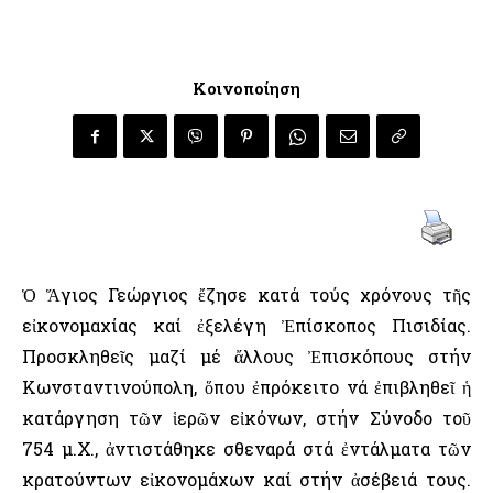
Κοινοποίηση
Ὁ Ἅγιος Γεώργιος ἔζησε κατά τούς χρόνους τῆς
εἰκονομαχίας καί ἐξελέγη Ἐπίσκοπος Πισιδίας.
Προσκληθεῖς μαζί μέ ἄλλους Ἐπισκόπους στήν
Κωνσταντινούπολη, ὅπου ἐπρόκειτο νά ἐπιβληθεῖ ἡ
κατάργηση τῶν ἱερῶν εἰκόνων, στήν Σύνοδο τοῦ
754 μ.Χ., ἀντιστάθηκε σθεναρά στά ἐντάλματα τῶν
κρατούντων εἰκονομάχων καί στήν ἀσέβειά τους.