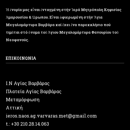
Ἡ ἐνορία μας εἶναι ἐνταγμένη στήν Ἱερά Μητρόπολη Κηφισίας
Ἁμαρουσίου & Ὠρωπου. Εἶναι ἀφιερωμένη στήν Ἅγια
Μεγαλομάρτυρα Βαρβάρα καί ἔχει ἕνα παρεκκλήσιο πού
τιμᾶται στό ὄνομα τοῦ Ἁγιου Μεγαλομάρτυρα Φανουρίου τοῦ
Νεοφανούς.
ΕΠΙΚΟΙΝΩΝΙΑ
Ι.Ν Αγίας Βαρβάρας
Πλατεία Αγίας Βαρβάρας
Μεταμόρφωση
Αττική
ieros.naos.ag.varvaras.met@gmail.com
t.: +30 210.28.14.063