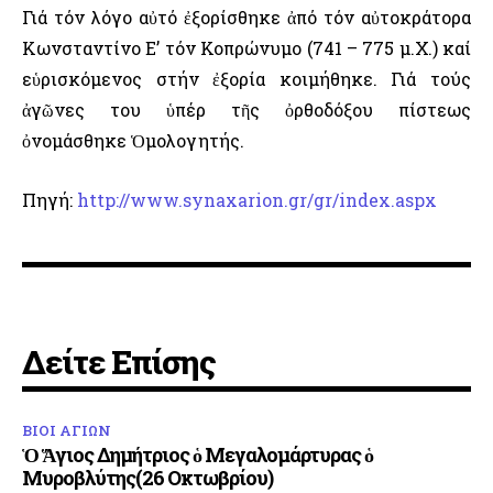
Γιά τόν λόγο αὐτό ἐξορίσθηκε ἀπό τόν αὐτοκράτορα
Κωνσταντίνο Ε’ τόν Κοπρώνυμο (741 – 775 μ.Χ.) καί
εὑρισκόμενος στήν ἐξορία κοιμήθηκε. Γιά τούς
ἀγῶνες του ὑπέρ τῆς ὀρθοδόξου πίστεως
ὀνομάσθηκε Ὁμολογητής.
Πηγή:
http://www.synaxarion.gr/gr/index.aspx
Δείτε Επίσης
ΒΙΟΙ ΑΓΙΩΝ
Ὁ Ἅγιος Δημήτριος ὁ Μεγαλομάρτυρας ὁ
Μυροβλύτης(26 Οκτωβρίου)